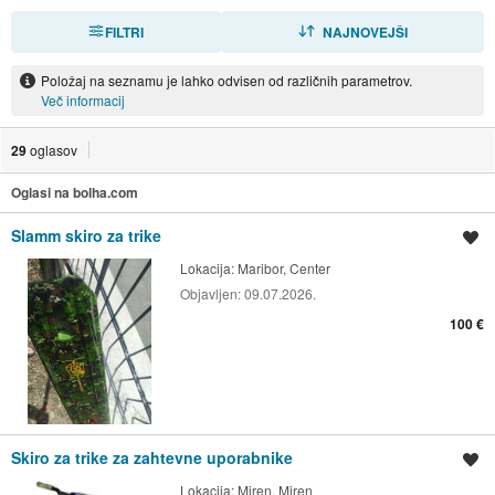
FILTRI
RAZVRSTI
NAJNOVEJŠI
Položaj na seznamu je lahko odvisen od različnih parametrov.
Več informacij
29
oglasov
Oglasi na bolha.com
Slamm skiro za trike
Shrani oglas
Lokacija:
Maribor, Center
Objavljen:
09.07.2026.
100 €
Skiro za trike za zahtevne uporabnike
Shrani oglas
Lokacija:
Miren, Miren