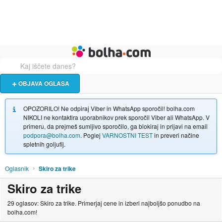
Živali
Turizem
Bolha naslovna stran
OBJAVA OGLASA
OPOZORILO! Ne odpiraj Viber in WhatsApp sporočil! bolha.com
NIKOLI ne kontaktira uporabnikov prek sporočil Viber ali WhatsApp. V
primeru, da prejmeš sumljivo sporočilo, ga blokiraj in prijavi na email
podpora@bolha.com
. Poglej
VARNOSTNI TEST
in preveri načine
spletnih goljufij.
Oglasnik
Skiro za trike
Skiro za trike
29 oglasov: Skiro za trike. Primerjaj cene in izberi najboljšo ponudbo na
bolha.com!