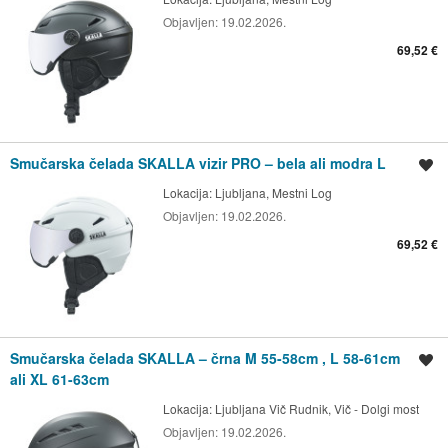
Objavljen:
19.02.2026.
69,52 €
Smučarska čelada SKALLA vizir PRO – bela ali modra L
Shrani oglas
Lokacija:
Ljubljana, Mestni Log
Objavljen:
19.02.2026.
69,52 €
Smučarska čelada SKALLA – črna M 55-58cm , L 58-61cm
Shrani oglas
ali XL 61-63cm
Lokacija:
Ljubljana Vič Rudnik, Vič - Dolgi most
Objavljen:
19.02.2026.