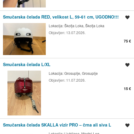
Smučarska čelada RED, velikost L, 59-61 cm, UGODNO!!!
Shrani oglas
Lokacija:
Škofja Loka, Škofja Loka
Objavljen:
13.07.2026.
75 €
Smučarska čelada L/XL
Shrani oglas
Lokacija:
Grosuplje, Grosuplje
Objavljen:
11.07.2026.
15 €
Smučarska čelada SKALLA vizir PRO – črna ali siva L
Shrani oglas
Lokacija:
Ljubljana, Mestni Log