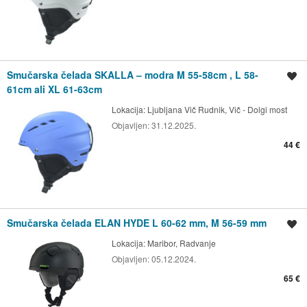
Smučarska čelada SKALLA – modra M 55-58cm , L 58-
Shrani oglas
61cm ali XL 61-63cm
Lokacija:
Ljubljana Vič Rudnik, Vič - Dolgi most
Objavljen:
31.12.2025.
44 €
Smučarska čelada ELAN HYDE L 60-62 mm, M 56-59 mm
Shrani oglas
Lokacija:
Maribor, Radvanje
Objavljen:
05.12.2024.
65 €