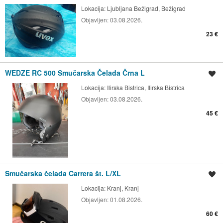
Lokacija:
Ljubljana Bežigrad, Bežigrad
Objavljen:
03.08.2026.
23 €
WEDZE RC 500 Smučarska Čelada Črna L
Shrani oglas
Lokacija:
Ilirska Bistrica, Ilirska Bistrica
Objavljen:
03.08.2026.
45 €
Smučarska čelada Carrera št. L/XL
Shrani oglas
Lokacija:
Kranj, Kranj
Objavljen:
01.08.2026.
60 €