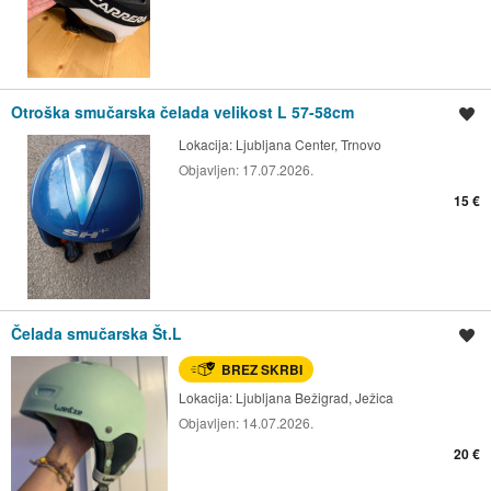
Otroška smučarska čelada velikost L 57-58cm
Shrani oglas
Lokacija:
Ljubljana Center, Trnovo
Objavljen:
17.07.2026.
15 €
Čelada smučarska Št.L
Shrani oglas
BREZ SKRBI
Lokacija:
Ljubljana Bežigrad, Ježica
Objavljen:
14.07.2026.
20 €