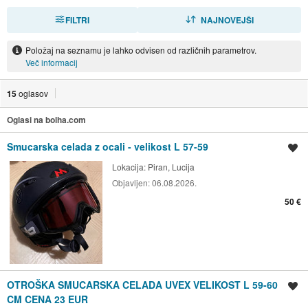
FILTRI
RAZVRSTI
NAJNOVEJŠI
Položaj na seznamu je lahko odvisen od različnih parametrov.
Več informacij
15
oglasov
Oglasi na bolha.com
Smucarska celada z ocali - velikost L 57-59
Shrani oglas
Lokacija:
Piran, Lucija
Objavljen:
06.08.2026.
50 €
OTROŠKA SMUCARSKA CELADA UVEX VELIKOST L 59-60
Shrani oglas
CM CENA 23 EUR