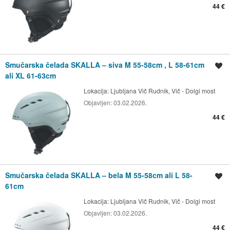
44 €
Smučarska čelada SKALLA – siva M 55-58cm , L 58-61cm
Shrani oglas
ali XL 61-63cm
Lokacija:
Ljubljana Vič Rudnik, Vič - Dolgi most
Objavljen:
03.02.2026.
44 €
Smučarska čelada SKALLA – bela M 55-58cm ali L 58-
Shrani oglas
61cm
Lokacija:
Ljubljana Vič Rudnik, Vič - Dolgi most
Objavljen:
03.02.2026.
44 €