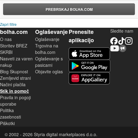
PREBRSKAJ BOLHA.COM
Zapri filtre
bolha.com
Oglaševanje
Prenesite
Sledite nam
O nas
Oglaševanje
aplikacijo
Facebook
TikTok
Instagram
Storitev BREZ
Trgovina na
YouTube
Skupnost bolha.com
iOS aplikacija
SKRBI
bolha.com
Nasveti za varen
Oglaševanje s
Android aplikacija
nakup
pasicami
Blog Skupnost
Objavite oglas
Zemljevid strani
Huawei aplikacija
Načini plačila
Stik in pomoč
Pravila in pogoji
uporabe
Politika
zasebnosti
Piškotki
© 2002 - 2026 Styria digital marketplaces d.o.o.