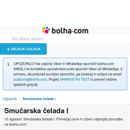
Živali
Turizem
Bolha naslovna stran
OBJAVA OGLASA
OPOZORILO! Ne odpiraj Viber in WhatsApp sporočil! bolha.com
NIKOLI ne kontaktira uporabnikov prek sporočil Viber ali WhatsApp. V
primeru, da prejmeš sumljivo sporočilo, ga blokiraj in prijavi na email
podpora@bolha.com
. Poglej
VARNOSTNI TEST
in preveri načine
spletnih goljufij.
Oglasnik
Smučarska čelada l
Smučarska čelada l
15 oglasov: Smučarska čelada l. Primerjaj cene in izberi najboljšo ponudbo
na bolha.com!