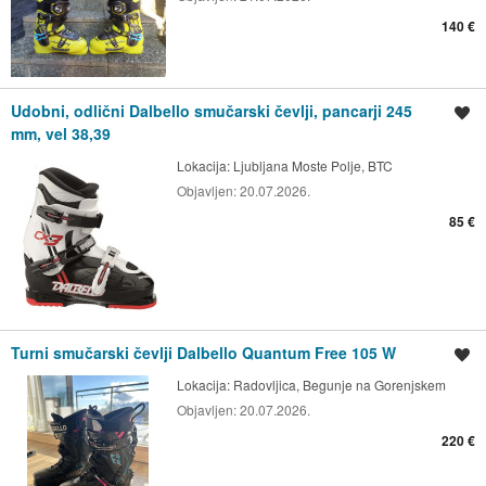
140 €
Udobni, odlični Dalbello smučarski čevlji, pancarji 245
Shrani oglas
mm, vel 38,39
Lokacija:
Ljubljana Moste Polje, BTC
Objavljen:
20.07.2026.
85 €
Turni smučarski čevlji Dalbello Quantum Free 105 W
Shrani oglas
Lokacija:
Radovljica, Begunje na Gorenjskem
Objavljen:
20.07.2026.
220 €