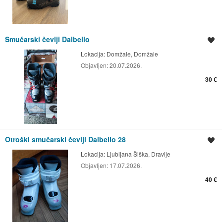
Smučarski čevlji Dalbello
Shrani oglas
Lokacija:
Domžale, Domžale
Objavljen:
20.07.2026.
30 €
Otroški smučarski čevlji Dalbello 28
Shrani oglas
Lokacija:
Ljubljana Šiška, Dravlje
Objavljen:
17.07.2026.
40 €