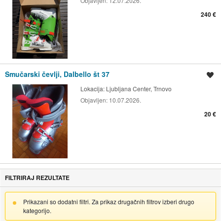
Objavljen:
12.07.2026.
240 €
Smučarski čevlji, Dalbello št 37
Shrani oglas
Lokacija:
Ljubljana Center, Trnovo
Objavljen:
10.07.2026.
20 €
FILTRIRAJ REZULTATE
Prikazani so dodatni filtri. Za prikaz drugačnih filtrov izberi drugo
kategorijo.