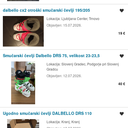
dalbello cx2 otroški smučarski čevlji 195/205
Shrani oglas
Lokacija:
Ljubljana Center, Trnovo
Objavljen:
15.07.2026.
19 €
Smučarski čevlji Dalbello DRS 75, velikost 23-23,5
Shrani oglas
Lokacija:
Slovenj Gradec, Podgorje pri Slovenj
Gradcu
Objavljen:
12.07.2026.
40 €
Ugodno smučarski čevlji DALBELLO DRS 110
Shrani oglas
Lokacija:
Kranj, Kranj