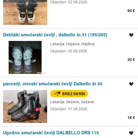
Objavljen:
02.08.2026.
60 €
Dekliški smučarski čevlji , dalbello št.31 (195/205)
Shrani oglas
Lokacija:
Hajdina, Hajdina
Objavljen:
02.08.2026.
20 €
pancerji, otroski smučarski čevlji Dalbello št 34
Shrani oglas
BREZ SKRBI
Lokacija:
Sežana, Sežana
Objavljen:
01.08.2026.
18 €
Ugodno smučarski čevlji DALBELLO DRS 110
Shrani oglas