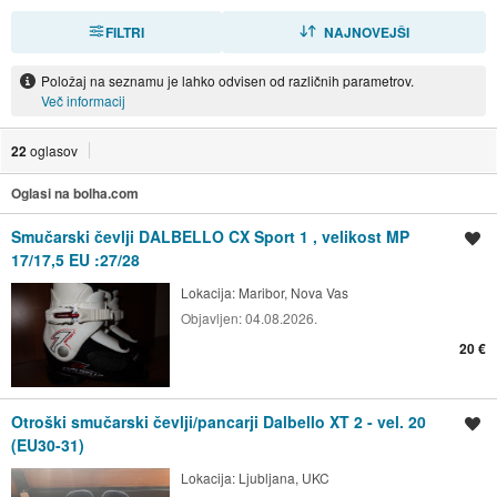
FILTRI
RAZVRSTI
NAJNOVEJŠI
Položaj na seznamu je lahko odvisen od različnih parametrov.
Več informacij
22
oglasov
Oglasi na bolha.com
Smučarski čevlji DALBELLO CX Sport 1 , velikost MP
Shrani oglas
17/17,5 EU :27/28
Lokacija:
Maribor, Nova Vas
Objavljen:
04.08.2026.
20 €
Otroški smučarski čevlji/pancarji Dalbello XT 2 - vel. 20
Shrani oglas
(EU30-31)
Lokacija:
Ljubljana, UKC