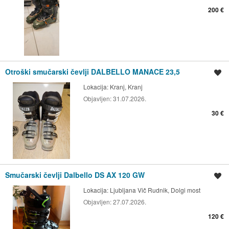
200 €
Otroški smučarski čevlji DALBELLO MANACE 23,5
Shrani oglas
Lokacija:
Kranj, Kranj
Objavljen:
31.07.2026.
30 €
Smučarski čevlji Dalbello DS AX 120 GW
Shrani oglas
Lokacija:
Ljubljana Vič Rudnik, Dolgi most
Objavljen:
27.07.2026.
120 €