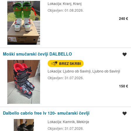
Lokacija:
Kranj, Kranj
Objavljen:
01.08.2026.
240 €
Moški smučarski čevlji DALBELLO
Shrani oglas
BREZ SKRBI
Lokacija:
Ljubno ob Savinji, Ljubno ob Savinji
Objavljen:
31.07.2026.
150 €
Dalbello cabrio free lv 120- smučarski čevlji
Shrani oglas
Lokacija:
Kamnik, Mekinje
Objavljen:
31.07.2026.