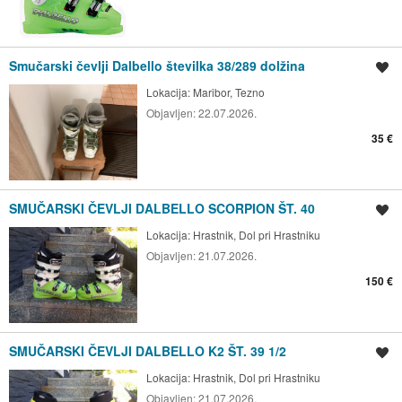
Smučarski čevlji Dalbello številka 38/289 dolžina
Shrani oglas
Lokacija:
Maribor, Tezno
Objavljen:
22.07.2026.
35 €
SMUČARSKI ČEVLJI DALBELLO SCORPION ŠT. 40
Shrani oglas
Lokacija:
Hrastnik, Dol pri Hrastniku
Objavljen:
21.07.2026.
150 €
SMUČARSKI ČEVLJI DALBELLO K2 ŠT. 39 1/2
Shrani oglas
Lokacija:
Hrastnik, Dol pri Hrastniku
Objavljen:
21.07.2026.