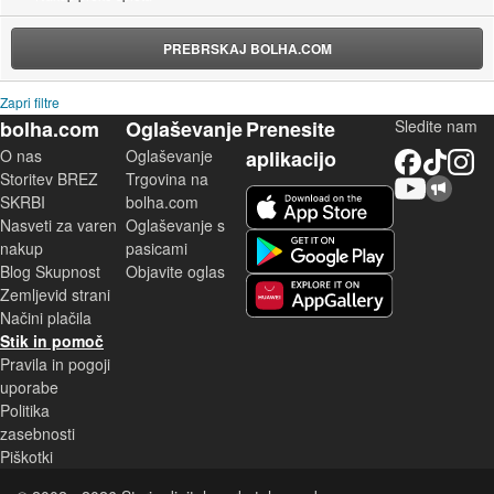
PREBRSKAJ BOLHA.COM
Zapri filtre
bolha.com
Oglaševanje
Prenesite
Sledite nam
O nas
Oglaševanje
aplikacijo
Facebook
TikTok
Instagram
Storitev BREZ
Trgovina na
YouTube
Skupnost bolha.com
iOS aplikacija
SKRBI
bolha.com
Nasveti za varen
Oglaševanje s
Android aplikacija
nakup
pasicami
Blog Skupnost
Objavite oglas
Zemljevid strani
Huawei aplikacija
Načini plačila
Stik in pomoč
Pravila in pogoji
uporabe
Politika
zasebnosti
Piškotki