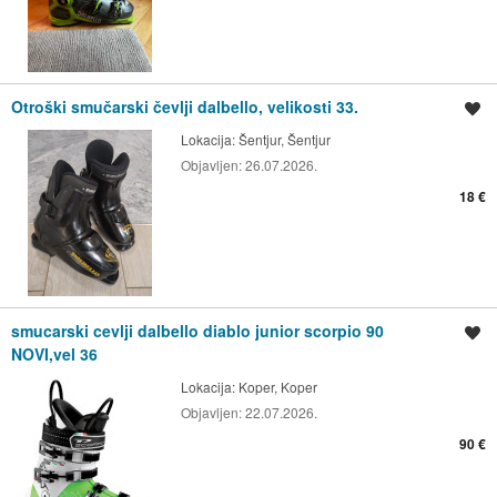
Otroški smučarski čevlji dalbello, velikosti 33.
Shrani oglas
Lokacija:
Šentjur, Šentjur
Objavljen:
26.07.2026.
18 €
smucarski cevlji dalbello diablo junior scorpio 90
Shrani oglas
NOVI,vel 36
Lokacija:
Koper, Koper
Objavljen:
22.07.2026.
90 €