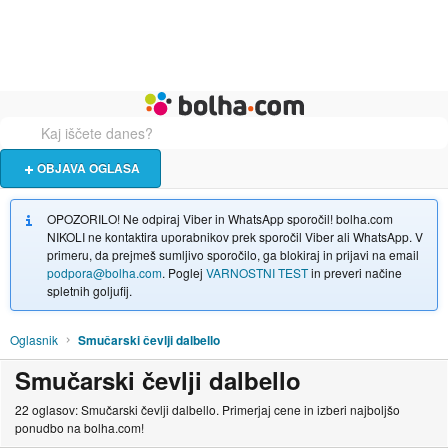
Živali
Turizem
Bolha naslovna stran
OBJAVA OGLASA
OPOZORILO! Ne odpiraj Viber in WhatsApp sporočil! bolha.com
NIKOLI ne kontaktira uporabnikov prek sporočil Viber ali WhatsApp. V
primeru, da prejmeš sumljivo sporočilo, ga blokiraj in prijavi na email
podpora@bolha.com
. Poglej
VARNOSTNI TEST
in preveri načine
spletnih goljufij.
Oglasnik
Smučarski čevlji dalbello
Smučarski čevlji dalbello
22 oglasov: Smučarski čevlji dalbello. Primerjaj cene in izberi najboljšo
ponudbo na bolha.com!