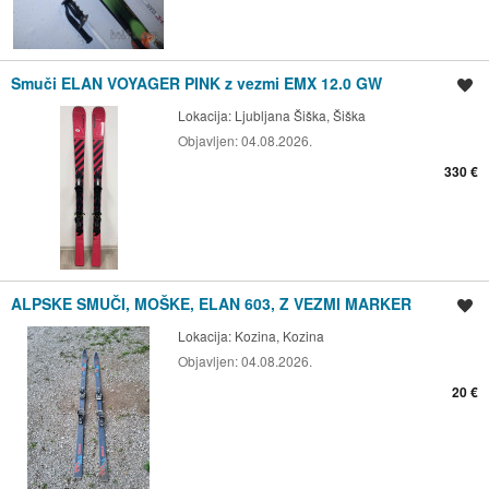
Smuči ELAN VOYAGER PINK z vezmi EMX 12.0 GW
Shrani oglas
Lokacija:
Ljubljana Šiška, Šiška
Objavljen:
04.08.2026.
330 €
ALPSKE SMUČI, MOŠKE, ELAN 603, Z VEZMI MARKER
Shrani oglas
Lokacija:
Kozina, Kozina
Objavljen:
04.08.2026.
20 €