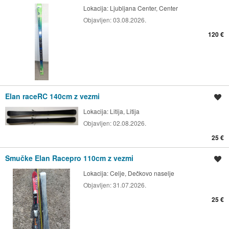
Lokacija:
Ljubljana Center, Center
Objavljen:
03.08.2026.
120 €
Elan raceRC 140cm z vezmi
Shrani oglas
Lokacija:
Litija, Litija
Objavljen:
02.08.2026.
25 €
Smučke Elan Racepro 110cm z vezmi
Shrani oglas
Lokacija:
Celje, Dečkovo naselje
Objavljen:
31.07.2026.
25 €