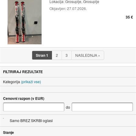
Lokacija:
Grosuplje, Grosuplje
Objavljen:
27.07.2026.
35 €
Stran
1
2
3
NASLEDNJA
»
FILTRIRAJ REZULTATE
Kategorija
(prikaži vse)
Cenovni razpon (v EUR)
do
Samo BREZ SKRBI oglasi
Stanje