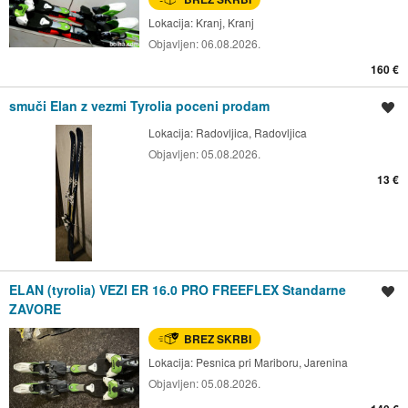
Lokacija:
Kranj, Kranj
Objavljen:
06.08.2026.
160 €
smuči Elan z vezmi Tyrolia poceni prodam
Shrani oglas
Lokacija:
Radovljica, Radovljica
Objavljen:
05.08.2026.
13 €
ELAN (tyrolia) VEZI ER 16.0 PRO FREEFLEX Standarne
Shrani oglas
ZAVORE
BREZ SKRBI
Lokacija:
Pesnica pri Mariboru, Jarenina
Objavljen:
05.08.2026.