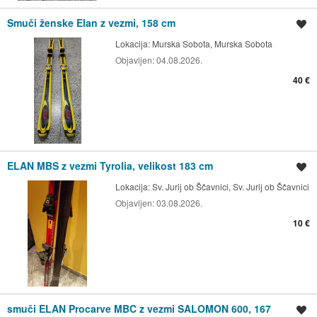
Smuči ženske Elan z vezmi, 158 cm
Shrani oglas
Lokacija:
Murska Sobota, Murska Sobota
Objavljen:
04.08.2026.
40 €
ELAN MBS z vezmi Tyrolia, velikost 183 cm
Shrani oglas
Lokacija:
Sv. Jurij ob Ščavnici, Sv. Jurij ob Ščavnici
Objavljen:
03.08.2026.
10 €
smuči ELAN Procarve MBC z vezmi SALOMON 600, 167
Shrani oglas