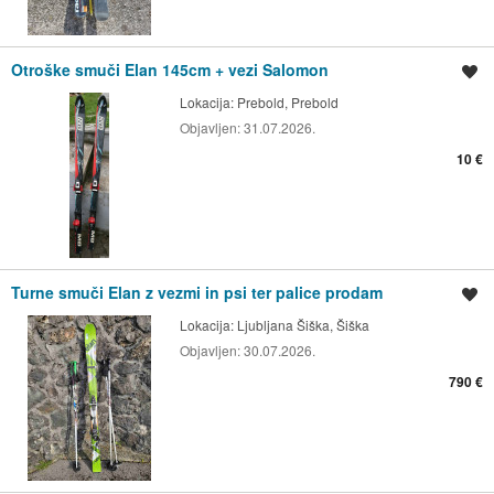
Otroške smuči Elan 145cm + vezi Salomon
Shrani oglas
Lokacija:
Prebold, Prebold
Objavljen:
31.07.2026.
10 €
Turne smuči Elan z vezmi in psi ter palice prodam
Shrani oglas
Lokacija:
Ljubljana Šiška, Šiška
Objavljen:
30.07.2026.
790 €