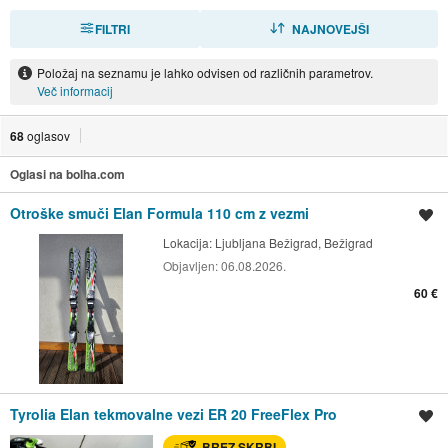
FILTRI
RAZVRSTI
NAJNOVEJŠI
Položaj na seznamu je lahko odvisen od različnih parametrov.
Več informacij
68
oglasov
Oglasi na bolha.com
Otroške smuči Elan Formula 110 cm z vezmi
Shrani oglas
Lokacija:
Ljubljana Bežigrad, Bežigrad
Objavljen:
06.08.2026.
60 €
Tyrolia Elan tekmovalne vezi ER 20 FreeFlex Pro
Shrani oglas
BREZ SKRBI