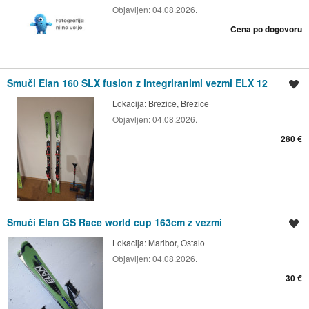
Objavljen:
04.08.2026.
Cena po dogovoru
Smuči Elan 160 SLX fusion z integriranimi vezmi ELX 12
Shrani oglas
Lokacija:
Brežice, Brežice
Objavljen:
04.08.2026.
280 €
Smuči Elan GS Race world cup 163cm z vezmi
Shrani oglas
Lokacija:
Maribor, Ostalo
Objavljen:
04.08.2026.
30 €