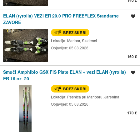
140 €
ELAN (tyrolia) VEZI ER 20.0 PRO FREEFLEX Standarne
Shrani oglas
ZAVORE
BREZ SKRBI
Lokacija:
Maribor, Studenci
Objavljen:
05.08.2026.
160 €
Smuči Amphibio GSX FIS Plate ELAN + vezi ELAN (tyrolia)
Shrani oglas
ER 16 oz. 20
BREZ SKRBI
Lokacija:
Pesnica pri Mariboru, Jarenina
Objavljen:
05.08.2026.
170 €