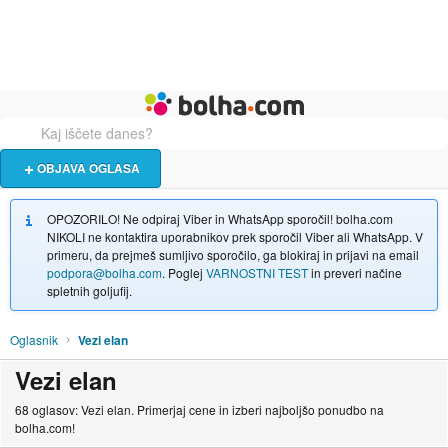
Živali
Turizem
Bolha naslovna stran
OBJAVA OGLASA
OPOZORILO! Ne odpiraj Viber in WhatsApp sporočil! bolha.com
NIKOLI ne kontaktira uporabnikov prek sporočil Viber ali WhatsApp. V
primeru, da prejmeš sumljivo sporočilo, ga blokiraj in prijavi na email
podpora@bolha.com
. Poglej
VARNOSTNI TEST
in preveri načine
spletnih goljufij.
Oglasnik
Vezi elan
Vezi elan
68 oglasov: Vezi elan. Primerjaj cene in izberi najboljšo ponudbo na
bolha.com!