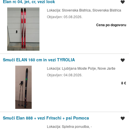
Elan rc 04, jet, cr, vezi look
Shrani oglas
Lokacija:
Slovenska Bistrica, Slovenska Bistrica
Objavljen:
05.08.2026.
Cena po dogovoru
Smuči ELAN 160 cm in vezi TYROLIA
Shrani oglas
Lokacija:
Ljubljana Moste Polje, Nove Jarše
Objavljen:
04.08.2026.
8 €
Smuči Elan 888 + vezi Fritschi + psi Pomoca
Shrani oglas
Lokacija:
Spletna ponudba, -