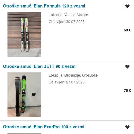
Otroške smuči Elan Formula 120 z vezmi
Shrani oglas
Lokacija:
Vodice, Vodice
Objavljen:
30.07.2026.
69 €
Otroške smuči Elan JETT 90 z vezmi
Shrani oglas
Lokacija:
Grosuplje, Grosuplje
Objavljen:
27.07.2026.
75 €
Otroške smuči Elan ExarPro 100 z vezmi
Shrani oglas