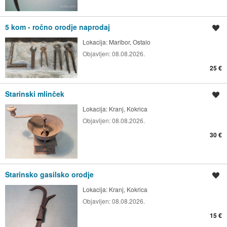
5 kom - ročno orodje naprodaj
Shrani oglas
Lokacija:
Maribor, Ostalo
Objavljen:
08.08.2026.
25 €
Starinski mlinček
Shrani oglas
Lokacija:
Kranj, Kokrica
Objavljen:
08.08.2026.
30 €
Starinsko gasilsko orodje
Shrani oglas
Lokacija:
Kranj, Kokrica
Objavljen:
08.08.2026.
15 €