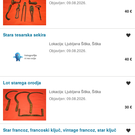
Objavljen:
09.08.2026.
40 €
Stara tesarska sekira
Shrani oglas
Lokacija:
Ljubljana Šiška, Šiška
Objavljen:
09.08.2026.
40 €
Lot starega orodja
Shrani oglas
Lokacija:
Ljubljana Šiška, Šiška
Objavljen:
09.08.2026.
30 €
Star francoz, francoski ključ, vintage francoz, star ključ
Shrani oglas