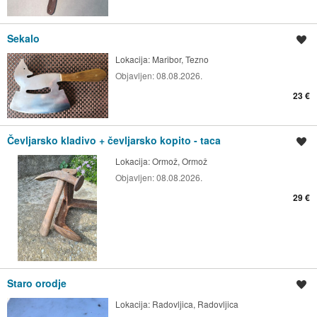
Sekalo
Shrani oglas
Lokacija:
Maribor, Tezno
Objavljen:
08.08.2026.
23 €
Čevljarsko kladivo + čevljarsko kopito - taca
Shrani oglas
Lokacija:
Ormož, Ormož
Objavljen:
08.08.2026.
29 €
Staro orodje
Shrani oglas
Lokacija:
Radovljica, Radovljica