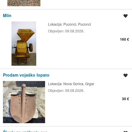
Mlin
Shrani oglas
Lokacija:
Puconci, Puconci
Objavljen:
09.08.2026.
160 €
Prodam vojaško lopato
Shrani oglas
Lokacija:
Nova Gorica, Grgar
Objavljen:
09.08.2026.
30 €