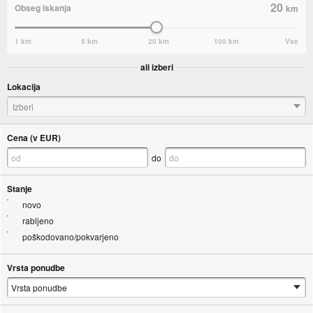
20
Obseg iskanja
km
1 km
5 km
20 km
100 km
Vse
ali izberi
Lokacija
Izberi
Cena (v EUR)
do
Stanje
novo
rabljeno
poškodovano/pokvarjeno
Vrsta ponudbe