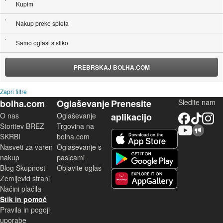
Kupim
Nakup preko spleta
Samo oglasi s sliko
PREBRSKAJ BOLHA.COM
Zapri filtre
bolha.com
Oglaševanje
Prenesite
Sledite nam
O nas
Oglaševanje
aplikacijo
Facebook
TikTok
Instagram
Storitev BREZ
Trgovina na
YouTube
Skupnost bolha.com
iOS aplikacija
SKRBI
bolha.com
Nasveti za varen
Oglaševanje s
Android aplikacija
nakup
pasicami
Blog Skupnost
Objavite oglas
Zemljevid strani
Huawei aplikacija
Načini plačila
Stik in pomoč
Pravila in pogoji
uporabe