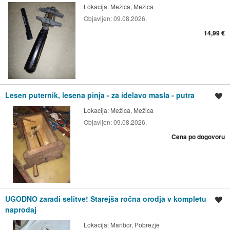
Lokacija:
Mežica, Mežica
Objavljen:
09.08.2026.
14,99 €
Lesen puternik, lesena pinja - za idelavo masla - putra
Shrani oglas
Lokacija:
Mežica, Mežica
Objavljen:
09.08.2026.
Cena po dogovoru
UGODNO zaradi selitve! Starejša ročna orodja v kompletu
Shrani oglas
naprodaj
Lokacija:
Maribor, Pobrežje