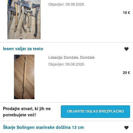
Objavljen:
09.08.2026.
10 €
lesen valjar za testo
Shrani oglas
Lokacija:
Domžale, Domžale
Objavljen:
09.08.2026.
20 €
Prodajte stvari, ki jih ne
OBJAVITE OGLAS BREZPLAČNO
potrebujete več!
Škarje Solingen starinske dolžina 13 cm
Shrani oglas