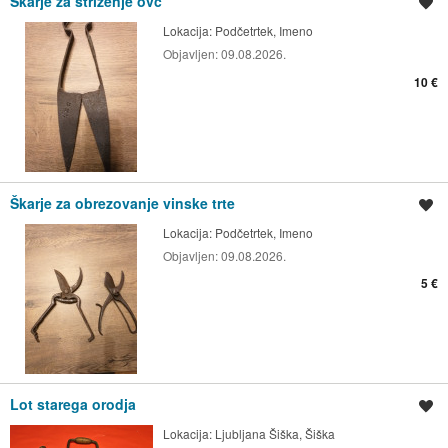
Škarje za striženje ovc
Shrani oglas
Lokacija:
Podčetrtek, Imeno
Objavljen:
09.08.2026.
10 €
Škarje za obrezovanje vinske trte
Shrani oglas
Lokacija:
Podčetrtek, Imeno
Objavljen:
09.08.2026.
5 €
Lot starega orodja
Shrani oglas
Lokacija:
Ljubljana Šiška, Šiška