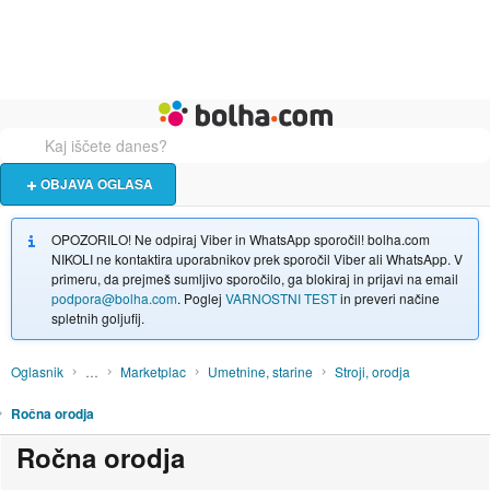
Živali
Turizem
Bolha naslovna stran
OBJAVA OGLASA
OPOZORILO! Ne odpiraj Viber in WhatsApp sporočil! bolha.com
NIKOLI ne kontaktira uporabnikov prek sporočil Viber ali WhatsApp. V
primeru, da prejmeš sumljivo sporočilo, ga blokiraj in prijavi na email
podpora@bolha.com
. Poglej
VARNOSTNI TEST
in preveri načine
spletnih goljufij.
Oglasnik
…
Marketplac
Umetnine, starine
Stroji, orodja
Ročna orodja
Ročna orodja