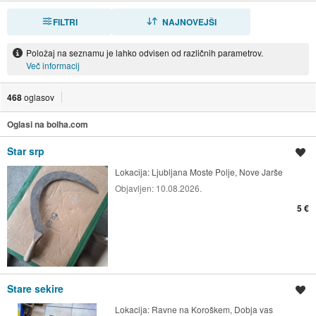
FILTRI
RAZVRSTI
NAJNOVEJŠI
Položaj na seznamu je lahko odvisen od različnih parametrov.
Več informacij
468
oglasov
Oglasi na bolha.com
Star srp
Shrani oglas
Lokacija:
Ljubljana Moste Polje, Nove Jarše
Objavljen:
10.08.2026.
5 €
Stare sekire
Shrani oglas
Lokacija:
Ravne na Koroškem, Dobja vas