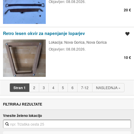
Objavljen:
08.08.2026.
20 €
Retro lesen okvir za napenjanje loparjev
Shrani oglas
Lokacija:
Nova Gorica, Nova Gorica
Objavljen:
08.08.2026.
10 €
Stran
1
2
3
4
5
6
7-12
NASLEDNJA
»
FILTRIRAJ REZULTATE
Vnesite želeno lokacijo