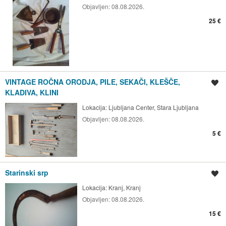
Objavljen:
08.08.2026.
25 €
VINTAGE ROČNA ORODJA, PILE, SEKAČI, KLEŠČE,
Shrani oglas
KLADIVA, KLINI
Lokacija:
Ljubljana Center, Stara Ljubljana
Objavljen:
08.08.2026.
5 €
Starinski srp
Shrani oglas
Lokacija:
Kranj, Kranj
Objavljen:
08.08.2026.
15 €