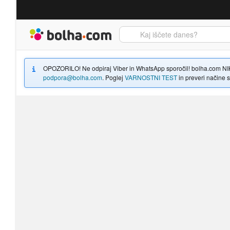
Bolha naslovna stran
OPOZORILO! Ne odpiraj Viber in WhatsApp sporočil! bolha.com NIKOLI
podpora@bolha.com
. Poglej
VARNOSTNI TEST
in preveri načine sp