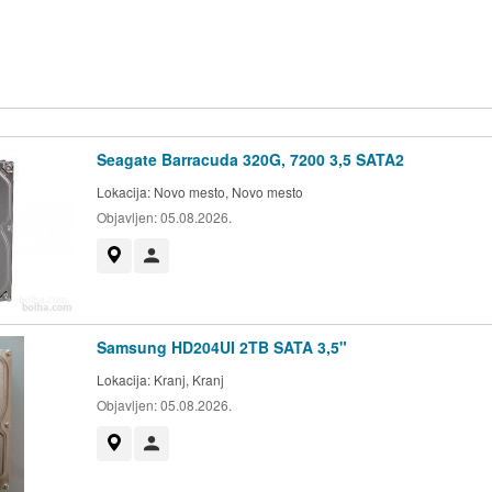
Seagate Barracuda 320G, 7200 3,5 SATA2
Lokacija:
Novo mesto, Novo mesto
Objavljen:
05.08.2026.
Prikaži na zemljevidu
Uporabnik ni trgovec
Samsung HD204UI 2TB SATA 3,5"
Lokacija:
Kranj, Kranj
Objavljen:
05.08.2026.
Prikaži na zemljevidu
Uporabnik ni trgovec