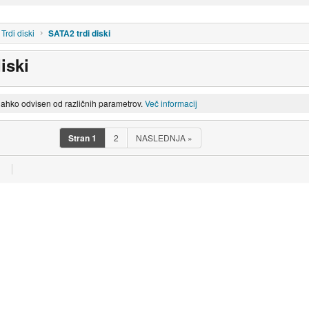
Trdi diski
SATA2 trdi diski
iski
lahko odvisen od različnih parametrov.
Več informacij
Stran
1
2
NASLEDNJA
»