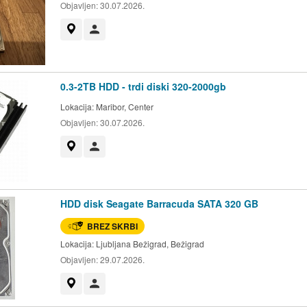
Objavljen:
30.07.2026.
Prikaži na zemljevidu
Uporabnik ni trgovec
0.3-2TB HDD - trdi diski 320-2000gb
Lokacija:
Maribor, Center
Objavljen:
30.07.2026.
Prikaži na zemljevidu
Uporabnik ni trgovec
HDD disk Seagate Barracuda SATA 320 GB
BREZ SKRBI
Lokacija:
Ljubljana Bežigrad, Bežigrad
Objavljen:
29.07.2026.
Prikaži na zemljevidu
Uporabnik ni trgovec