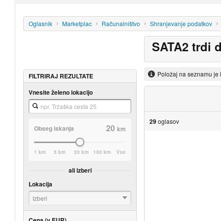
Oglasnik
Marketplac
Računalništvo
Shranjevanje podatkov
SATA2 trdi d
Položaj na seznamu je 
FILTRIRAJ REZULTATE
Vnesite želeno lokacijo
29
oglasov
20
Obseg iskanja
km
1 km
5 km
20 km
100 km
Vse
ali izberi
Lokacija
Izberi
Cena (v EUR)