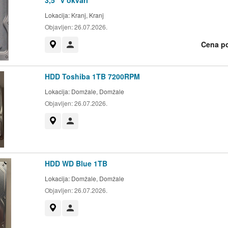
3,5" v okvari
Lokacija:
Kranj, Kranj
Objavljen:
26.07.2026.
Cena p
Prikaži na zemljevidu
Uporabnik ni trgovec
HDD Toshiba 1TB 7200RPM
Lokacija:
Domžale, Domžale
Objavljen:
26.07.2026.
Prikaži na zemljevidu
Uporabnik ni trgovec
HDD WD Blue 1TB
Lokacija:
Domžale, Domžale
Objavljen:
26.07.2026.
Prikaži na zemljevidu
Uporabnik ni trgovec