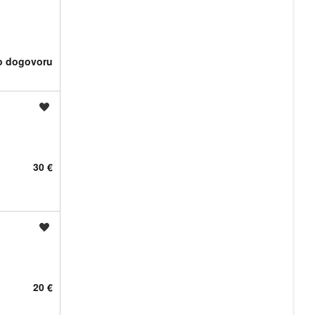
o dogovoru
Shrani oglas
30 €
Shrani oglas
20 €