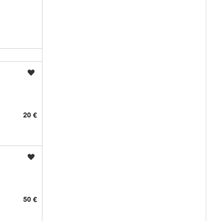
Shrani oglas
20 €
Shrani oglas
50 €