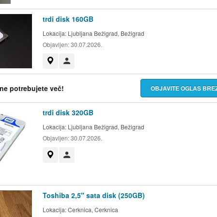
trdi disk 160GB
Lokacija:
Ljubljana Bežigrad, Bežigrad
Objavljen:
30.07.2026.
Prikaži na zemljevidu
Uporabnik ni trgovec
h ne potrebujete več!
OBJAVITE OGLAS BR
trdi disk 320GB
Lokacija:
Ljubljana Bežigrad, Bežigrad
Objavljen:
30.07.2026.
Prikaži na zemljevidu
Uporabnik ni trgovec
Toshiba 2,5" sata disk (250GB)
Lokacija:
Cerknica, Cerknica