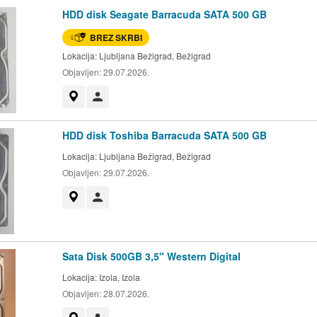
HDD disk Seagate Barracuda SATA 500 GB
BREZ SKRBI
Lokacija:
Ljubljana Bežigrad, Bežigrad
Objavljen:
29.07.2026.
Prikaži na zemljevidu
Uporabnik ni trgovec
HDD disk Toshiba Barracuda SATA 500 GB
Lokacija:
Ljubljana Bežigrad, Bežigrad
Objavljen:
29.07.2026.
Prikaži na zemljevidu
Uporabnik ni trgovec
Sata Disk 500GB 3,5" Western Digital
Lokacija:
Izola, Izola
Objavljen:
28.07.2026.