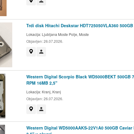
Prikaži na zemljevidu
Uporabnik ni trgovec
Trdi disk Hitachi Deskstar HDT725050VLA360 500GB
Lokacija:
Ljubljana Moste Polje, Moste
Objavljen:
26.07.2026.
Prikaži na zemljevidu
Uporabnik ni trgovec
Western Digital Scorpio Black WD5000BEKT 500GB 
RPM 16MB 2,5"
Lokacija:
Kranj, Kranj
Objavljen:
26.07.2026.
Prikaži na zemljevidu
Uporabnik ni trgovec
Western Digital WD5000AAKS-22V1A0 500GB Caviar 