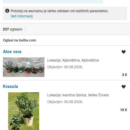
Položaj na seznamu je lahko odvisen od različnih parametrov.
Več informacij
237
oglasov
Oglasi na bolha.com
Aloe vera
Shrani oglas
Lokacija:
Ajdovščina, Ajdovščina
Objavljen:
06.08.2026.
2 €
Krasula
Shrani oglas
Lokacija:
Ivančna Gorica, Veliko Črnelo
Objavljen:
06.08.2026.
10 €