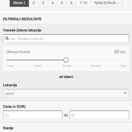
Stran
1
2
3
4
5
6
7-10
NASLEDNJA
»
FILTRIRAJ REZULTATE
Vnesite želeno lokacijo
20
Obseg iskanja
km
1 km
5 km
20 km
100 km
Vse
ali izberi
Lokacija
Izberi
Cena (v EUR)
do
Stanje