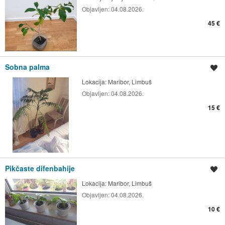
Objavljen:
04.08.2026.
45 €
Sobna palma
Shrani oglas
Lokacija:
Maribor, Limbuš
Objavljen:
04.08.2026.
15 €
Pikčaste difenbahije
Shrani oglas
Lokacija:
Maribor, Limbuš
Objavljen:
04.08.2026.
10 €