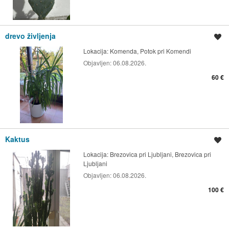
drevo življenja
Shrani oglas
Lokacija:
Komenda, Potok pri Komendi
Objavljen:
06.08.2026.
60 €
Kaktus
Shrani oglas
Lokacija:
Brezovica pri Ljubljani, Brezovica pri
Ljubljani
Objavljen:
06.08.2026.
100 €