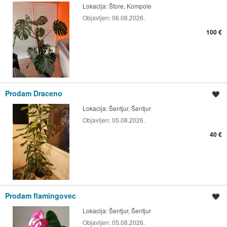
Lokacija:
Štore, Kompole
Objavljen:
06.08.2026.
100 €
Prodam Draceno
Shrani oglas
Lokacija:
Šentjur, Šentjur
Objavljen:
05.08.2026.
40 €
Prodam flamingovec
Shrani oglas
Lokacija:
Šentjur, Šentjur
Objavljen:
05.08.2026.