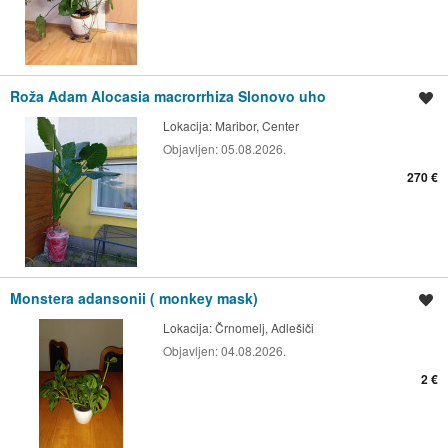
Roža Adam Alocasia macrorrhiza Slonovo uho
Shrani oglas
Lokacija:
Maribor, Center
Objavljen:
05.08.2026.
270 €
Monstera adansonii ( monkey mask)
Shrani oglas
Lokacija:
Črnomelj, Adlešiči
Objavljen:
04.08.2026.
2 €