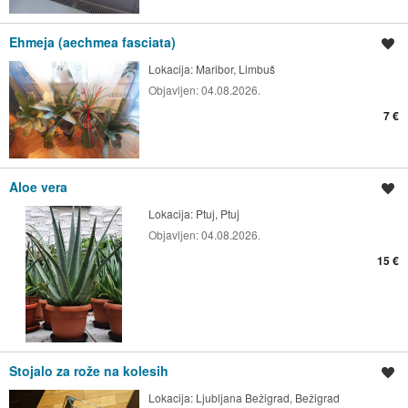
Ehmeja (aechmea fasciata)
Shrani oglas
Lokacija:
Maribor, Limbuš
Objavljen:
04.08.2026.
7 €
Aloe vera
Shrani oglas
Lokacija:
Ptuj, Ptuj
Objavljen:
04.08.2026.
15 €
Stojalo za rože na kolesih
Shrani oglas
Lokacija:
Ljubljana Bežigrad, Bežigrad