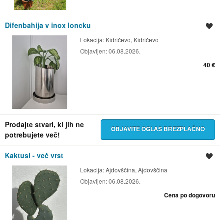
Difenbahija v inox loncku
Shrani oglas
Lokacija:
Kidričevo, Kidričevo
Objavljen:
06.08.2026.
40 €
Prodajte stvari, ki jih ne
OBJAVITE OGLAS BREZPLAČNO
potrebujete več!
Kaktusi - več vrst
Shrani oglas
Lokacija:
Ajdovščina, Ajdovščina
Objavljen:
06.08.2026.
Cena po dogovoru