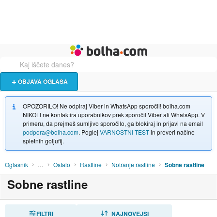
Živali
Turizem
Bolha naslovna stran
OBJAVA OGLASA
OPOZORILO! Ne odpiraj Viber in WhatsApp sporočil! bolha.com
NIKOLI ne kontaktira uporabnikov prek sporočil Viber ali WhatsApp. V
primeru, da prejmeš sumljivo sporočilo, ga blokiraj in prijavi na email
podpora@bolha.com
. Poglej
VARNOSTNI TEST
in preveri načine
spletnih goljufij.
Oglasnik
…
Ostalo
Rastline
Notranje rastline
Sobne rastline
Sobne rastline
FILTRI
RAZVRSTI
NAJNOVEJŠI