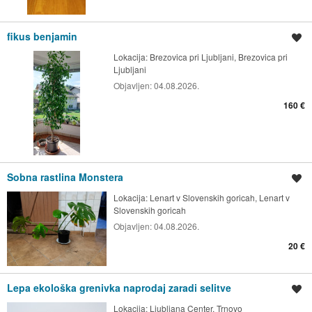
fikus benjamin
Shrani oglas
Lokacija:
Brezovica pri Ljubljani, Brezovica pri
Ljubljani
Objavljen:
04.08.2026.
160 €
Sobna rastlina Monstera
Shrani oglas
Lokacija:
Lenart v Slovenskih goricah, Lenart v
Slovenskih goricah
Objavljen:
04.08.2026.
20 €
Lepa ekološka grenivka naprodaj zaradi selitve
Shrani oglas
Lokacija:
Ljubljana Center, Trnovo