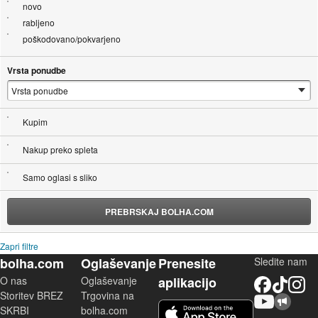
novo
rabljeno
poškodovano/pokvarjeno
Vrsta ponudbe
Kupim
Nakup preko spleta
Samo oglasi s sliko
PREBRSKAJ BOLHA.COM
Zapri filtre
bolha.com
Oglaševanje
Prenesite
Sledite nam
O nas
Oglaševanje
aplikacijo
Facebook
TikTok
Instagram
Storitev BREZ
Trgovina na
YouTube
Skupnost bolha.com
iOS aplikacija
SKRBI
bolha.com