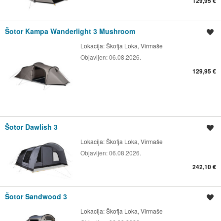
129,95 €
Šotor Kampa Wanderlight 3 Mushroom
Shrani oglas
Lokacija:
Škofja Loka, Virmaše
Objavljen:
06.08.2026.
129,95 €
Šotor Dawlish 3
Shrani oglas
Lokacija:
Škofja Loka, Virmaše
Objavljen:
06.08.2026.
242,10 €
Šotor Sandwood 3
Shrani oglas
Lokacija:
Škofja Loka, Virmaše