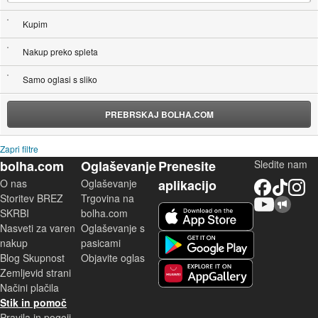
Kupim
Nakup preko spleta
Samo oglasi s sliko
PREBRSKAJ BOLHA.COM
Zapri filtre
bolha.com
Oglaševanje
Prenesite
Sledite nam
O nas
Oglaševanje
aplikacijo
Facebook
TikTok
Instagram
Storitev BREZ
Trgovina na
YouTube
Skupnost bolha.com
iOS aplikacija
SKRBI
bolha.com
Nasveti za varen
Oglaševanje s
Android aplikacija
nakup
pasicami
Blog Skupnost
Objavite oglas
Zemljevid strani
Huawei aplikacija
Načini plačila
Stik in pomoč
Pravila in pogoji