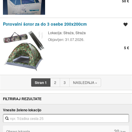
50 €
Potovalni šotor za do 3 osebe 200x200cm
Shrani oglas
Lokacija:
Straža, Straža
Objavljen:
31.07.2026.
5 €
Stran
1
2
3
NASLEDNJA
»
FILTRIRAJ REZULTATE
Vnesite želeno lokacijo
20
Obseg iskanja
km