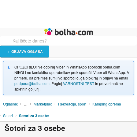
Živali
Turizem
Bolha naslovna stran
OBJAVA OGLASA
OPOZORILO! Ne odpiraj Viber in WhatsApp sporočil! bolha.com
NIKOLI ne kontaktira uporabnikov prek sporočil Viber ali WhatsApp. V
primeru, da prejmeš sumljivo sporočilo, ga blokiraj in prijavi na email
podpora@bolha.com
. Poglej
VARNOSTNI TEST
in preveri načine
spletnih goljufij.
Oglasnik
…
Marketplac
Rekreacija, šport
Kamping oprema
Šotori
Šotori za 3 osebe
Šotori za 3 osebe