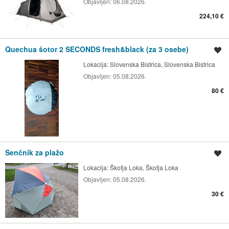
Objavljen:
06.08.2026.
224,10 €
Quechua šotor 2 SECONDS fresh&black (za 3 osebe)
Shrani oglas
Lokacija:
Slovenska Bistrica, Slovenska Bistrica
Objavljen:
05.08.2026.
80 €
Senčnik za plažo
Shrani oglas
Lokacija:
Škofja Loka, Škofja Loka
Objavljen:
05.08.2026.
30 €