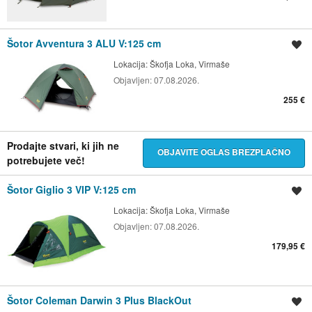
Šotor Avventura 3 ALU V:125 cm
Shrani oglas
Lokacija:
Škofja Loka, Virmaše
Objavljen:
07.08.2026.
255 €
Prodajte stvari, ki jih ne
OBJAVITE OGLAS BREZPLAČNO
potrebujete več!
Šotor Giglio 3 VIP V:125 cm
Shrani oglas
Lokacija:
Škofja Loka, Virmaše
Objavljen:
07.08.2026.
179,95 €
Šotor Coleman Darwin 3 Plus BlackOut
Shrani oglas