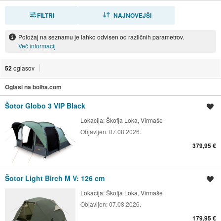
FILTRI
RAZVRSTI
NAJNOVEJŠI
Položaj na seznamu je lahko odvisen od različnih parametrov.
Več informacij
52
oglasov
Oglasi na bolha.com
Šotor Globo 3 VIP Black
Shrani oglas
Lokacija:
Škofja Loka, Virmaše
Objavljen:
07.08.2026.
379,95 €
Šotor Light Birch M V: 126 cm
Shrani oglas
Lokacija:
Škofja Loka, Virmaše
Objavljen:
07.08.2026.
179,95 €