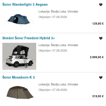
Šotor Wanderlight 3 Aegean
Shrani oglas
Lokacija:
Škofja Loka, Virmaše
Objavljen:
07.08.2026.
129,95 €
Strešni Šotor Freedom Hybrid 3+
Shrani oglas
Lokacija:
Škofja Loka, Virmaše
Objavljen:
07.08.2026.
2.999,95 €
Šotor Mossborn-K 3
Shrani oglas
Lokacija:
Škofja Loka, Virmaše
Objavljen:
07.08.2026.
319,95 €