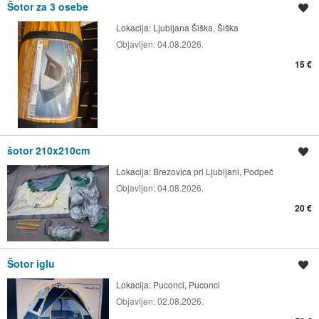
Šotor za 3 osebe
Shrani oglas
Lokacija:
Ljubljana Šiška, Šiška
Objavljen:
04.08.2026.
15 €
šotor 210x210cm
Shrani oglas
Lokacija:
Brezovica pri Ljubljani, Podpeč
Objavljen:
04.08.2026.
20 €
Šotor iglu
Shrani oglas
Lokacija:
Puconci, Puconci
Objavljen:
02.08.2026.