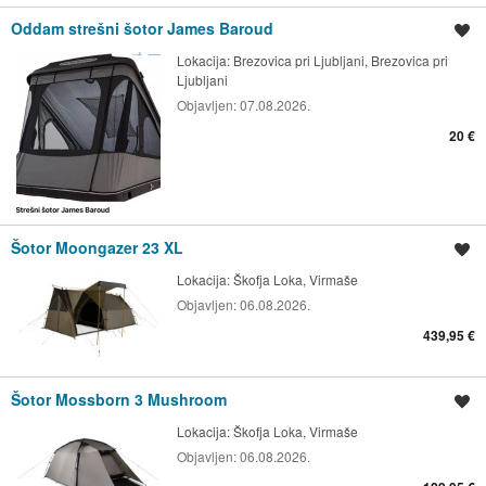
Oddam strešni šotor James Baroud
Shrani oglas
Lokacija:
Brezovica pri Ljubljani, Brezovica pri
Ljubljani
Objavljen:
07.08.2026.
20 €
Šotor Moongazer 23 XL
Shrani oglas
Lokacija:
Škofja Loka, Virmaše
Objavljen:
06.08.2026.
439,95 €
Šotor Mossborn 3 Mushroom
Shrani oglas
Lokacija:
Škofja Loka, Virmaše
Objavljen:
06.08.2026.