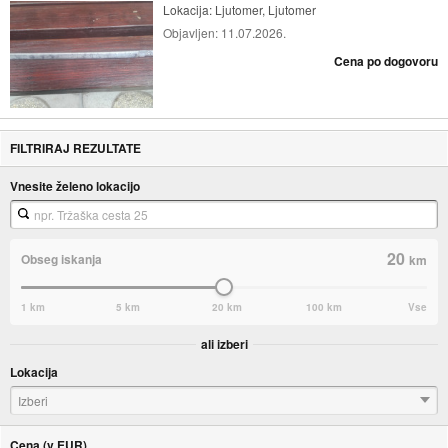
Lokacija:
Ljutomer, Ljutomer
Objavljen:
11.07.2026.
Cena po dogovoru
FILTRIRAJ REZULTATE
Vnesite želeno lokacijo
20
Obseg iskanja
km
1 km
5 km
20 km
100 km
Vse
ali izberi
Lokacija
Izberi
Cena (v EUR)