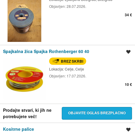
Objavljen:
28.07.2026.
34 €
Spajkalna žica Spajka Rothenberger 60 40
Shrani oglas
BREZ SKRBI
Lokacija:
Celje, Celje
Objavljen:
17.07.2026.
10 €
Prodajte stvari, ki jih ne
OBJAVITE OGLAS BREZPLAČNO
potrebujete več!
Kositrne palice
Shrani oglas