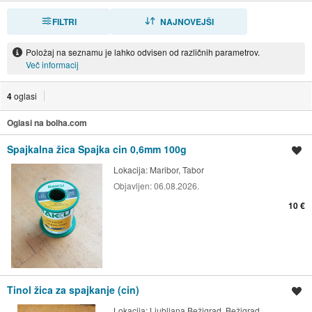
FILTRI
RAZVRSTI
NAJNOVEJŠI
Položaj na seznamu je lahko odvisen od različnih parametrov.
Več informacij
4
oglasi
Oglasi na bolha.com
Spajkalna žica Spajka cin 0,6mm 100g
Shrani oglas
Lokacija:
Maribor, Tabor
Objavljen:
06.08.2026.
10 €
Tinol žica za spajkanje (cin)
Shrani oglas
Lokacija:
Ljubljana Bežigrad, Bežigrad