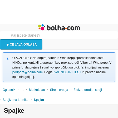
Živali
Turizem
Bolha naslovna stran
OBJAVA OGLASA
OPOZORILO! Ne odpiraj Viber in WhatsApp sporočil! bolha.com
NIKOLI ne kontaktira uporabnikov prek sporočil Viber ali WhatsApp. V
primeru, da prejmeš sumljivo sporočilo, ga blokiraj in prijavi na email
podpora@bolha.com
. Poglej
VARNOSTNI TEST
in preveri načine
spletnih goljufij.
Oglasnik
…
Marketplac
Stroji, orodja
Elektro orodje, stroji
Spajkalna tehnika
Spajke
Spajke