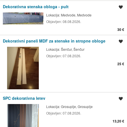
Dekorativna stenska obloga - pult
Shrani oglas
Lokacija:
Medvode, Medvode
Objavljen:
08.08.2026.
30 €
Dekorativni paneli MDF za stenske in stropne obloge
Shrani oglas
Lokacija:
Šenčur, Šenčur
Objavljen:
07.08.2026.
25 €
SPC dekorativna letev
Shrani oglas
Lokacija:
Grosuplje, Grosuplje
Objavljen:
07.08.2026.
13,20 €