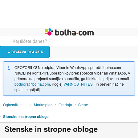
Živali
Turizem
Bolha naslovna stran
OBJAVA OGLASA
OPOZORILO! Ne odpiraj Viber in WhatsApp sporočil! bolha.com
NIKOLI ne kontaktira uporabnikov prek sporočil Viber ali WhatsApp. V
primeru, da prejmeš sumljivo sporočilo, ga blokiraj in prijavi na email
podpora@bolha.com
. Poglej
VARNOSTNI TEST
in preveri načine
spletnih goljufij.
Oglasnik
…
Marketplac
Gradnja
Stene
Stenske in stropne obloge
Stenske in stropne obloge