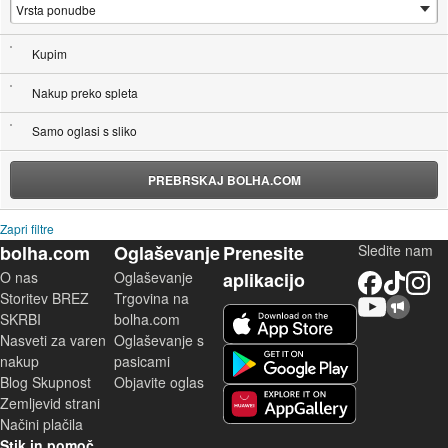
Kupim
Nakup preko spleta
Samo oglasi s sliko
PREBRSKAJ BOLHA.COM
Zapri filtre
bolha.com
Oglaševanje
Prenesite
Sledite nam
O nas
Oglaševanje
aplikacijo
Facebook
TikTok
Instagram
Storitev BREZ
Trgovina na
YouTube
Skupnost bolha.com
iOS aplikacija
SKRBI
bolha.com
Nasveti za varen
Oglaševanje s
Android aplikacija
nakup
pasicami
Blog Skupnost
Objavite oglas
Zemljevid strani
Huawei aplikacija
Načini plačila
Stik in pomoč