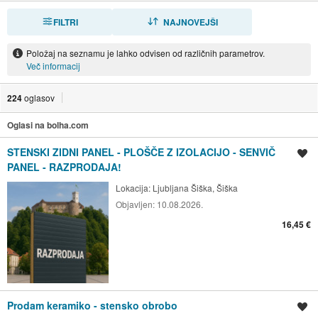
FILTRI
RAZVRSTI
NAJNOVEJŠI
Položaj na seznamu je lahko odvisen od različnih parametrov.
Več informacij
224
oglasov
Oglasi na bolha.com
STENSKI ZIDNI PANEL - PLOŠČE Z IZOLACIJO - SENVIČ
Shrani oglas
PANEL - RAZPRODAJA!
Lokacija:
Ljubljana Šiška, Šiška
Objavljen:
10.08.2026.
16,45 €
Prodam keramiko - stensko obrobo
Shrani oglas