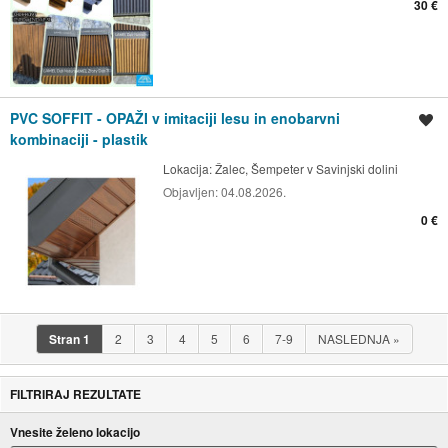
30 €
PVC SOFFIT - OPAŽI v imitaciji lesu in enobarvni
Shrani oglas
kombinaciji - plastik
Lokacija:
Žalec, Šempeter v Savinjski dolini
Objavljen:
04.08.2026.
0 €
Stran
1
2
3
4
5
6
7-9
NASLEDNJA
»
FILTRIRAJ REZULTATE
Vnesite želeno lokacijo