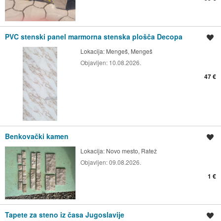
PVC stenski panel marmorna stenska plošča Decopa
Shrani oglas
Lokacija:
Mengeš, Mengeš
Objavljen:
10.08.2026.
47 €
Benkovački kamen
Shrani oglas
Lokacija:
Novo mesto, Ratež
Objavljen:
09.08.2026.
1 €
Tapete za steno iz časa Jugoslavije
Shrani oglas