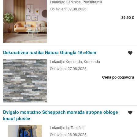
Lokacija:
Cerknica, Podskrajnik
Objavljen:
07.08.2026.
39,90 €
Dekorativna rustika Natura Giungla 16×40cm
Shrani oglas
Lokacija:
Komenda, Komenda
Objavljen:
07.08.2026.
Cena po dogovoru
Dvigalo montažno Scheppach montaža stropne obloge
Shrani oglas
knauf plošče
Lokacija:
Ig, Tomišelj
Objavljen:
06.08.2026.