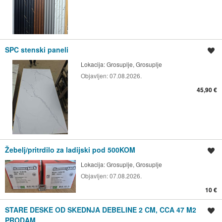
SPC stenski paneli
Shrani oglas
Lokacija:
Grosuplje, Grosuplje
Objavljen:
07.08.2026.
45,90 €
Žebelj/pritrdilo za ladijski pod 500KOM
Shrani oglas
Lokacija:
Grosuplje, Grosuplje
Objavljen:
07.08.2026.
10 €
STARE DESKE OD SKEDNJA DEBELINE 2 CM, CCA 47 M2
Shrani oglas
PRODAM