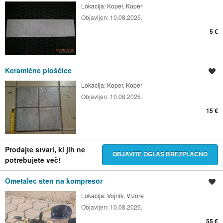
Lokacija:
Koper, Koper
Objavljen:
10.08.2026.
5 €
Keramične ploščice
Shrani oglas
Lokacija:
Koper, Koper
Objavljen:
10.08.2026.
15 €
Prodajte stvari, ki jih ne
OBJAVITE OGLAS BREZPLAČNO
potrebujete več!
Ometalec sten na kompresor
Shrani oglas
Lokacija:
Vojnik, Vizore
Objavljen:
10.08.2026.
55 €