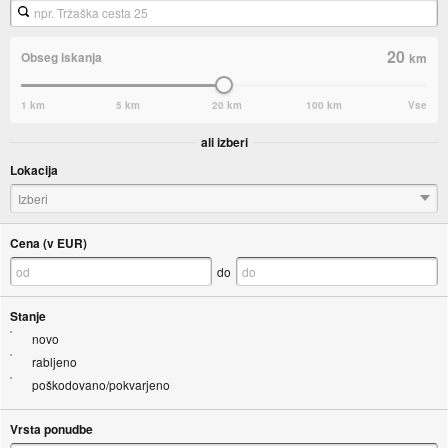
20
Obseg iskanja
km
1 km
5 km
20 km
100 km
Vse
ali izberi
Lokacija
Izberi
Cena (v EUR)
do
Stanje
novo
rabljeno
poškodovano/pokvarjeno
Vrsta ponudbe