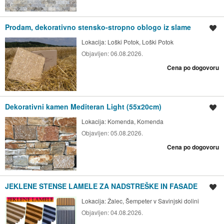
Prodam, dekorativno stensko-stropno oblogo iz slame
Shrani oglas
Lokacija:
Loški Potok, Loški Potok
Objavljen:
06.08.2026.
Cena po dogovoru
Dekorativni kamen Mediteran Light (55x20cm)
Shrani oglas
Lokacija:
Komenda, Komenda
Objavljen:
05.08.2026.
Cena po dogovoru
JEKLENE STENSE LAMELE ZA NADSTREŠKE IN FASADE
Shrani oglas
Lokacija:
Žalec, Šempeter v Savinjski dolini
Objavljen:
04.08.2026.