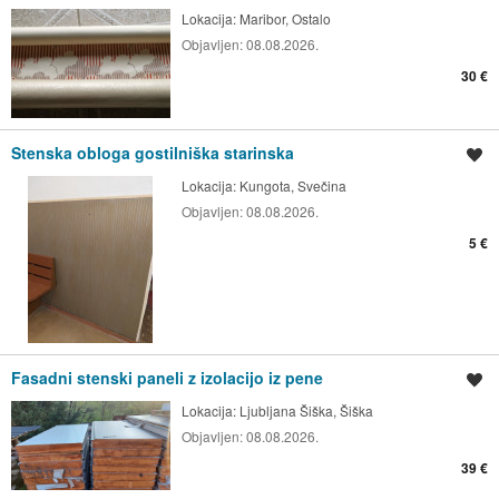
Lokacija:
Maribor, Ostalo
Objavljen:
08.08.2026.
30 €
Stenska obloga gostilniška starinska
Shrani oglas
Lokacija:
Kungota, Svečina
Objavljen:
08.08.2026.
5 €
Fasadni stenski paneli z izolacijo iz pene
Shrani oglas
Lokacija:
Ljubljana Šiška, Šiška
Objavljen:
08.08.2026.
39 €