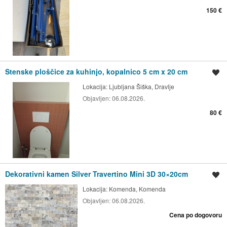
150 €
Stenske ploščice za kuhinjo, kopalnico 5 cm x 20 cm
Shrani oglas
Lokacija:
Ljubljana Šiška, Dravlje
Objavljen:
06.08.2026.
80 €
Dekorativni kamen Silver Travertino Mini 3D 30×20cm
Shrani oglas
Lokacija:
Komenda, Komenda
Objavljen:
06.08.2026.
Cena po dogovoru