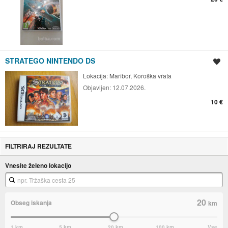
STRATEGO NINTENDO DS
Shrani oglas
Lokacija:
Maribor, Koroška vrata
Objavljen:
12.07.2026.
10 €
FILTRIRAJ REZULTATE
Vnesite želeno lokacijo
20
Obseg iskanja
km
1 km
5 km
20 km
100 km
Vse