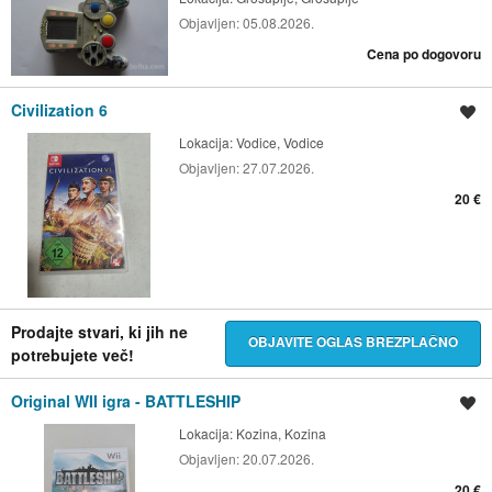
Objavljen:
05.08.2026.
Cena po dogovoru
Civilization 6
Shrani oglas
Lokacija:
Vodice, Vodice
Objavljen:
27.07.2026.
20 €
Prodajte stvari, ki jih ne
OBJAVITE OGLAS BREZPLAČNO
potrebujete več!
Original WII igra - BATTLESHIP
Shrani oglas
Lokacija:
Kozina, Kozina
Objavljen:
20.07.2026.
20 €