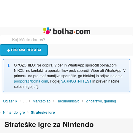
Živali
Turizem
Bolha naslovna stran
OBJAVA OGLASA
OPOZORILO! Ne odpiraj Viber in WhatsApp sporočil! bolha.com
NIKOLI ne kontaktira uporabnikov prek sporočil Viber ali WhatsApp. V
primeru, da prejmeš sumljivo sporočilo, ga blokiraj in prijavi na email
podpora@bolha.com
. Poglej
VARNOSTNI TEST
in preveri načine
spletnih goljufij.
Oglasnik
…
Marketplac
Računalništvo
Igričarstvo, gaming
Nintendo igre
Strateške igre
Strateške igre za Nintendo