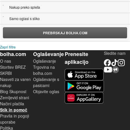
Nakup preko spleta
Samo oglasi s sliko
PREBRSKAJ BOLHA.COM
Zapri filtre
bolha.com
Oglaševanje
Prenesite
Sledite nam
O nas
Oglaševanje
aplikacijo
Facebook
TikTok
Instagram
Storitev BREZ
Trgovina na
YouTube
Skupnost bolha.com
iOS aplikacija
SKRBI
bolha.com
Nasveti za varen
Oglaševanje s
Android aplikacija
nakup
pasicami
Blog Skupnost
Objavite oglas
Zemljevid strani
Huawei aplikacija
Načini plačila
Stik in pomoč
Pravila in pogoji
uporabe
Politika