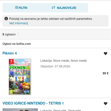
FILTRI
RAZVRSTI
NAJNOVEJŠI
Položaj na seznamu je lahko odvisen od različnih parametrov.
Več informacij
5
oglasov
Oglasi na bolha.com
Pikmin 4
Shrani oglas
Lokacija:
Novo mesto, Novo mesto
Objavljen:
07.08.2026.
30 €
VIDEO IGRICE-NINTENDO - TETRIS 1
Shrani oglas
Lokacija:
Grosuplje, Grosuplje