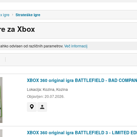
x igre
Strateške igre
re za Xbox
lahko odvisen od različnih parametrov.
Več informacij
XBOX 360 original igra BATTLEFIELD - BAD COMPAN
Lokacija:
Kozina, Kozina
Objavljen:
20.07.2026.
Prikaži na zemljevidu
Uporabnik ni trgovec
XBOX 360 original igra BATTLEFIELD 3 - LIMITED ED