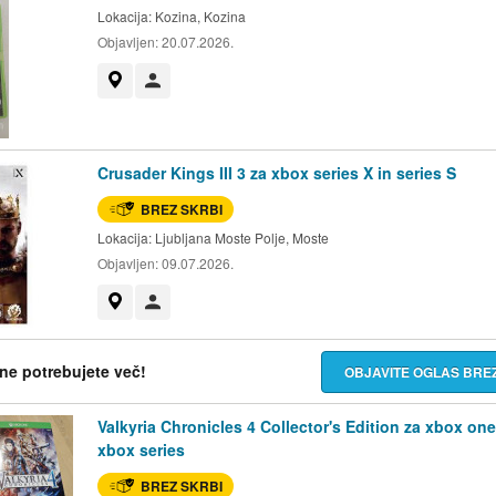
Lokacija:
Kozina, Kozina
Objavljen:
20.07.2026.
Prikaži na zemljevidu
Uporabnik ni trgovec
Crusader Kings III 3 za xbox series X in series S
BREZ SKRBI
Lokacija:
Ljubljana Moste Polje, Moste
Objavljen:
09.07.2026.
Prikaži na zemljevidu
Uporabnik ni trgovec
h ne potrebujete več!
OBJAVITE OGLAS BR
Valkyria Chronicles 4 Collector's Edition za xbox one
xbox series
BREZ SKRBI