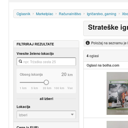
Oglasnik
Marketplac
Računalništvo
Igričarstvo, gaming
Xbo
Strateške ig
Položaj na seznamu je 
FILTRIRAJ REZULTATE
Vnesite želeno lokacijo
4
oglasi
Oglasi na bolha.com
20
Obseg iskanja
km
1 km
5 km
20 km
100 km
Vse
ali izberi
Lokacija
Izberi
Cena (v EUR)