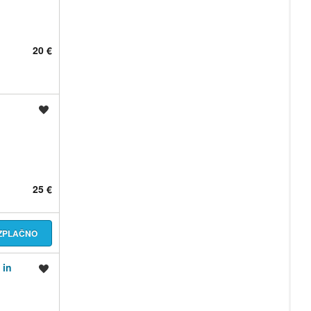
20 €
Shrani oglas
25 €
EZPLAČNO
 in
Shrani oglas