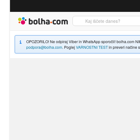
Bolha naslovna stran
OPOZORILO! Ne odpiraj Viber in WhatsApp sporočil! bolha.com NIKOLI
podpora@bolha.com
. Poglej
VARNOSTNI TEST
in preveri načine sp