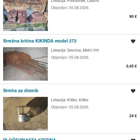
Lokacija:
Podčetrtek, Lastnič
Objavljen:
05.08.2026.
90 €
Strešna kritina KIKINDA model 272
Shrani oglas
Lokacija:
Sevnica, Metni Vrh
Objavljen:
05.08.2026.
0,45 €
Streha za dimnik
Shrani oglas
Lokacija:
Krško, Krško
Objavljen:
05.08.2026.
24 €
PLOČEVINASTA KRITINA