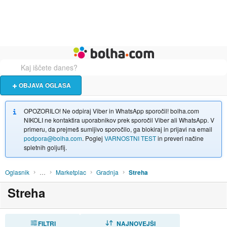
Živali
Turizem
Bolha naslovna stran
OBJAVA OGLASA
OPOZORILO! Ne odpiraj Viber in WhatsApp sporočil! bolha.com
NIKOLI ne kontaktira uporabnikov prek sporočil Viber ali WhatsApp. V
primeru, da prejmeš sumljivo sporočilo, ga blokiraj in prijavi na email
podpora@bolha.com
. Poglej
VARNOSTNI TEST
in preveri načine
spletnih goljufij.
Oglasnik
…
Marketplac
Gradnja
Streha
Streha
FILTRI
RAZVRSTI
NAJNOVEJŠI