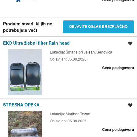
Prodajte stvari, ki jih ne
OBJAVITE OGLAS BREZPLAČNO
potrebujete več!
EKO Ultra žlebni filter Rain head
Shrani oglas
Lokacija:
Šmarje pri Jelšah, Senovica
Objavljen:
05.08.2026.
Cena po dogovoru
STRESNA OPEKA
Shrani oglas
Lokacija:
Maribor, Tezno
Objavljen:
05.08.2026.
Cena po dogovoru