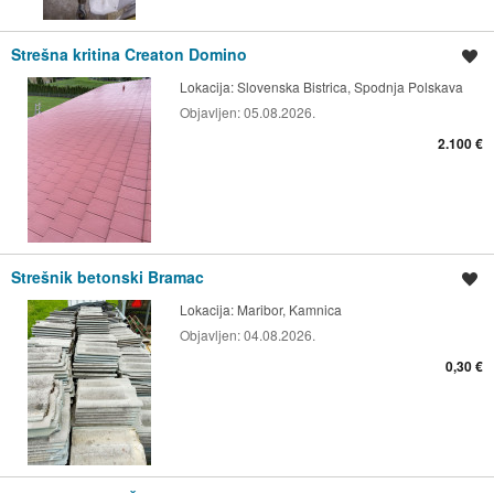
Strešna kritina Creaton Domino
Shrani oglas
Lokacija:
Slovenska Bistrica, Spodnja Polskava
Objavljen:
05.08.2026.
2.100 €
Strešnik betonski Bramac
Shrani oglas
Lokacija:
Maribor, Kamnica
Objavljen:
04.08.2026.
0,30 €