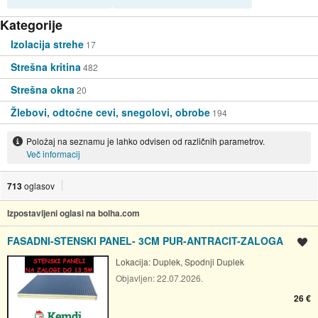
Kategorije
Izolacija strehe
17
Strešna kritina
482
Strešna okna
20
Žlebovi, odtočne cevi, snegolovi, obrobe
194
Položaj na seznamu je lahko odvisen od različnih parametrov.
Več informacij
713
oglasov
Izpostavljeni oglasi na bolha.com
FASADNI-STENSKI PANEL- 3CM PUR-ANTRACIT-ZALOGA
Shrani oglas
Lokacija:
Duplek, Spodnji Duplek
Objavljen:
22.07.2026.
26 €