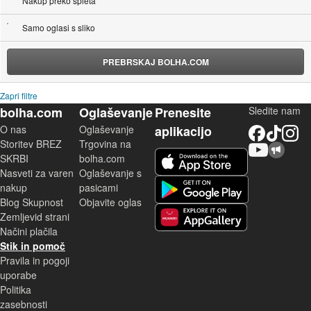
Nakup preko spleta
Samo oglasi s sliko
PREBRSKAJ BOLHA.COM
Zapri filtre
bolha.com
Oglaševanje
Prenesite
Sledite nam
O nas
Oglaševanje
aplikacijo
Facebook
TikTok
Instagram
Storitev BREZ
Trgovina na
YouTube
Skupnost bolha.com
iOS aplikacija
SKRBI
bolha.com
Nasveti za varen
Oglaševanje s
Android aplikacija
nakup
pasicami
Blog Skupnost
Objavite oglas
Zemljevid strani
Huawei aplikacija
Načini plačila
Stik in pomoč
Pravila in pogoji
uporabe
Politika
zasebnosti