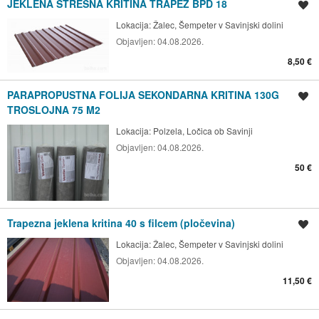
JEKLENA STREŠNA KRITINA TRAPEZ BPD 18
Shrani oglas
Lokacija:
Žalec, Šempeter v Savinjski dolini
Objavljen:
04.08.2026.
8,50 €
PARAPROPUSTNA FOLIJA SEKONDARNA KRITINA 130G
Shrani oglas
TROSLOJNA 75 M2
Lokacija:
Polzela, Ločica ob Savinji
Objavljen:
04.08.2026.
50 €
Trapezna jeklena kritina 40 s filcem (pločevina)
Shrani oglas
Lokacija:
Žalec, Šempeter v Savinjski dolini
Objavljen:
04.08.2026.
11,50 €