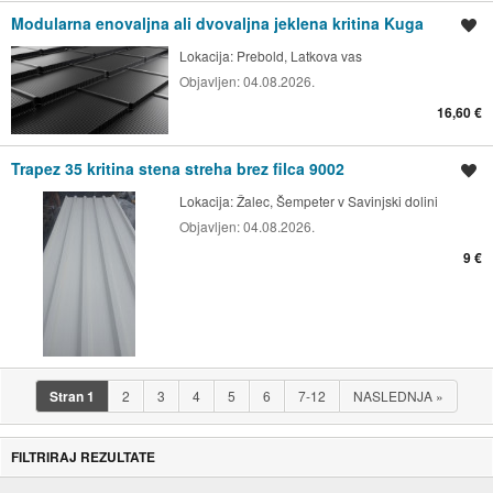
Modularna enovaljna ali dvovaljna jeklena kritina Kuga
Shrani oglas
Lokacija:
Prebold, Latkova vas
Objavljen:
04.08.2026.
16,60 €
Trapez 35 kritina stena streha brez filca 9002
Shrani oglas
Lokacija:
Žalec, Šempeter v Savinjski dolini
Objavljen:
04.08.2026.
9 €
Stran
1
2
3
4
5
6
7-12
NASLEDNJA
»
FILTRIRAJ REZULTATE