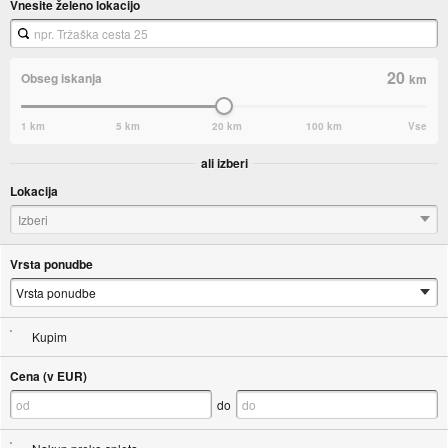
Vnesite želeno lokacijo
20
Obseg iskanja
km
1 km
5 km
20 km
100 km
Vse
ali izberi
Lokacija
Izberi
Vrsta ponudbe
Kupim
Cena (v EUR)
do