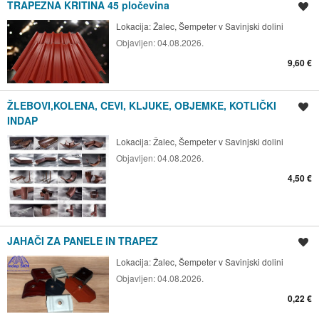
TRAPEZNA KRITINA 45 pločevina
Shrani oglas
Lokacija:
Žalec, Šempeter v Savinjski dolini
Objavljen:
04.08.2026.
9,60 €
ŽLEBOVI,KOLENA, CEVI, KLJUKE, OBJEMKE, KOTLIČKI
Shrani oglas
INDAP
Lokacija:
Žalec, Šempeter v Savinjski dolini
Objavljen:
04.08.2026.
4,50 €
JAHAČI ZA PANELE IN TRAPEZ
Shrani oglas
Lokacija:
Žalec, Šempeter v Savinjski dolini
Objavljen:
04.08.2026.
0,22 €