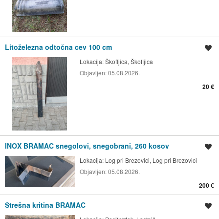
Litoželezna odtočna cev 100 cm
Shrani oglas
Lokacija:
Škofljica, Škofljica
Objavljen:
05.08.2026.
20 €
INOX BRAMAC snegolovi, snegobrani, 260 kosov
Shrani oglas
Lokacija:
Log pri Brezovici, Log pri Brezovici
Objavljen:
05.08.2026.
200 €
Strešna kritina BRAMAC
Shrani oglas