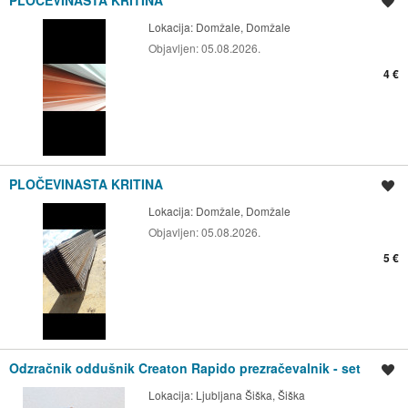
Shrani oglas
Lokacija:
Domžale, Domžale
Objavljen:
05.08.2026.
4 €
PLOČEVINASTA KRITINA
Shrani oglas
Lokacija:
Domžale, Domžale
Objavljen:
05.08.2026.
5 €
Odzračnik oddušnik Creaton Rapido prezračevalnik - set
Shrani oglas
Lokacija:
Ljubljana Šiška, Šiška