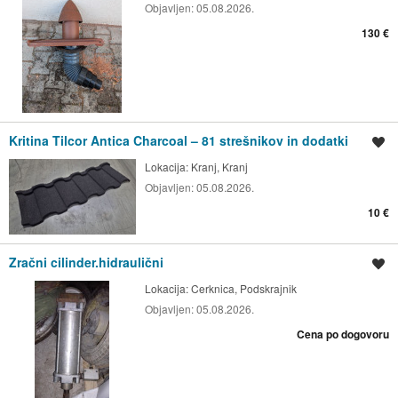
Objavljen:
05.08.2026.
130 €
Kritina Tilcor Antica Charcoal – 81 strešnikov in dodatki
Shrani oglas
Lokacija:
Kranj, Kranj
Objavljen:
05.08.2026.
10 €
Zračni cilinder.hidraulični
Shrani oglas
Lokacija:
Cerknica, Podskrajnik
Objavljen:
05.08.2026.
Cena po dogovoru