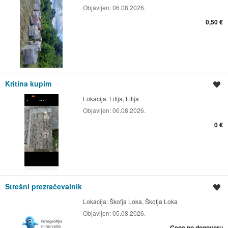
Objavljen:
06.08.2026.
0,50 €
Kritina kupim
Shrani oglas
Lokacija:
Litija, Litija
Objavljen:
06.08.2026.
0 €
Strešni prezračevalnik
Shrani oglas
Lokacija:
Škofja Loka, Škofja Loka
Objavljen:
05.08.2026.
Cena po dogovoru