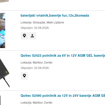
baterijski vrtalnik,baterije fuc,12v,2komada
Lokacija:
Grosuplje, Male Lipljene
Objavljen:
02.08.2026.
Prikaži na zemljevidu
Uporabnik ni trgovec
Qoltec 52423 polnilnik za 6V in 12V AGM GEL baterij
Lokacija:
Maribor, Center
Objavljen:
02.08.2026.
Prikaži na zemljevidu
Qoltec 52490 polnilnik za 12V in 24V baterije AGM G
Lokacija:
Maribor, Center