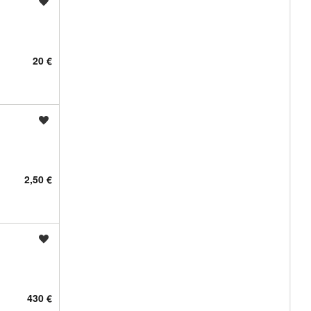
Shrani oglas
20 €
Shrani oglas
2,50 €
Shrani oglas
430 €