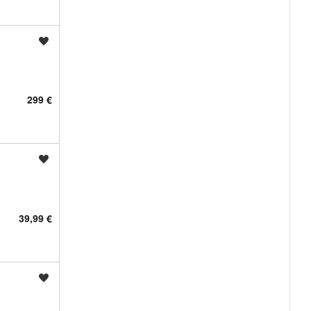
Shrani oglas
299 €
Shrani oglas
39,99 €
Shrani oglas