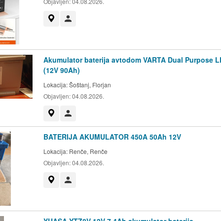
Objavljen:
04.08.2026.
Prikaži na zemljevidu
Uporabnik ni trgovec
Akumulator baterija avtodom VARTA Dual Purpose 
(12V 90Ah)
Lokacija:
Šoštanj, Florjan
Objavljen:
04.08.2026.
Prikaži na zemljevidu
Uporabnik ni trgovec
BATERIJA AKUMULATOR 450A 50Ah 12V
Lokacija:
Renče, Renče
Objavljen:
04.08.2026.
Prikaži na zemljevidu
Uporabnik ni trgovec