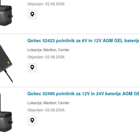
Objavljen:
02.08.2026.
Prikaži na zemljevidu
Qoltec 52423 polnilnik za 6V in 12V AGM GEL baterij
Lokacija:
Maribor, Center
Objavljen:
02.08.2026.
Prikaži na zemljevidu
Qoltec 52490 polnilnik za 12V in 24V baterije AGM G
Lokacija:
Maribor, Center
Objavljen:
02.08.2026.
Prikaži na zemljevidu