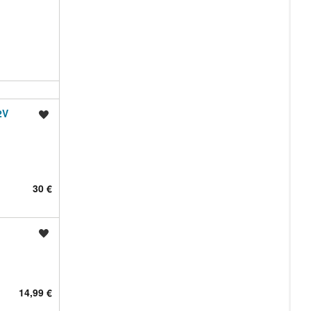
2V
Shrani oglas
30 €
Shrani oglas
14,99 €