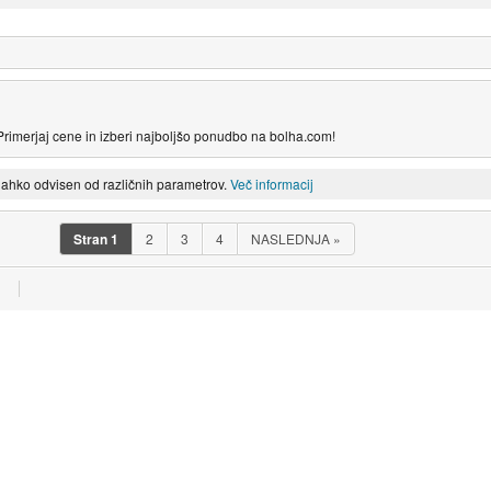
 Primerjaj cene in izberi najboljšo ponudbo na bolha.com!
lahko odvisen od različnih parametrov.
Več informacij
Stran
1
2
3
4
NASLEDNJA
»