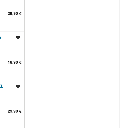
29,90 €
e
Shrani oglas
18,90 €
EL
Shrani oglas
29,90 €