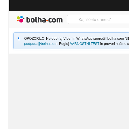
Bolha naslovna stran
OPOZORILO! Ne odpiraj Viber in WhatsApp sporočil! bolha.com NIKOLI
podpora@bolha.com
. Poglej
VARNOSTNI TEST
in preveri načine sp