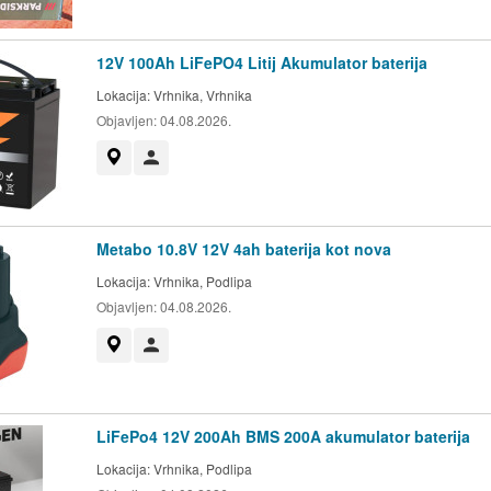
12V 100Ah LiFePO4 Litij Akumulator baterija
Lokacija:
Vrhnika, Vrhnika
Objavljen:
04.08.2026.
Prikaži na zemljevidu
Uporabnik ni trgovec
Metabo 10.8V 12V 4ah baterija kot nova
Lokacija:
Vrhnika, Podlipa
Objavljen:
04.08.2026.
Prikaži na zemljevidu
Uporabnik ni trgovec
LiFePo4 12V 200Ah BMS 200A akumulator baterija
Lokacija:
Vrhnika, Podlipa