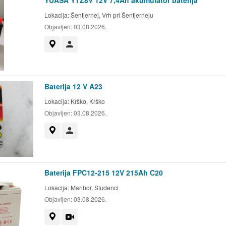
YUASA YTZ8V 12V 7,4Ah akumulator baterija
Lokacija:
Šentjernej, Vrh pri Šentjerneju
Objavljen:
03.08.2026.
Prikaži na zemljevidu
Uporabnik ni trgovec
Baterija 12 V A23
Lokacija:
Krško, Krško
Objavljen:
03.08.2026.
Prikaži na zemljevidu
Uporabnik ni trgovec
Baterija FPC12-215 12V 215Ah C20
Lokacija:
Maribor, Studenci
Objavljen:
03.08.2026.
Prikaži na zemljevidu
Videoposnetek