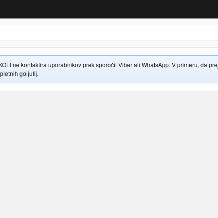
 ne kontaktira uporabnikov prek sporočil Viber ali WhatsApp. V primeru, da prejme
letnih goljufij.