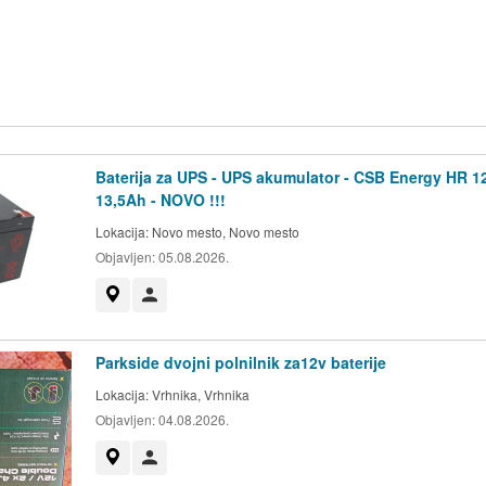
Baterija za UPS - UPS akumulator - CSB Energy HR 1
13,5Ah - NOVO !!!
Lokacija:
Novo mesto, Novo mesto
Objavljen:
05.08.2026.
Prikaži na zemljevidu
Uporabnik ni trgovec
Parkside dvojni polnilnik za12v baterije
Lokacija:
Vrhnika, Vrhnika
Objavljen:
04.08.2026.
Prikaži na zemljevidu
Uporabnik ni trgovec