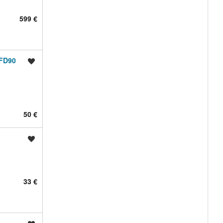
599 €
LFD90
Shrani oglas
50 €
Shrani oglas
33 €