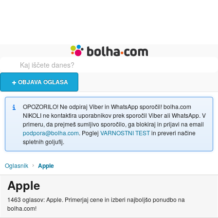
Živali
Turizem
Bolha naslovna stran
OBJAVA OGLASA
OPOZORILO! Ne odpiraj Viber in WhatsApp sporočil! bolha.com
NIKOLI ne kontaktira uporabnikov prek sporočil Viber ali WhatsApp. V
primeru, da prejmeš sumljivo sporočilo, ga blokiraj in prijavi na email
podpora@bolha.com
. Poglej
VARNOSTNI TEST
in preveri načine
spletnih goljufij.
Oglasnik
Apple
Apple
1463 oglasov: Apple. Primerjaj cene in izberi najboljšo ponudbo na
bolha.com!