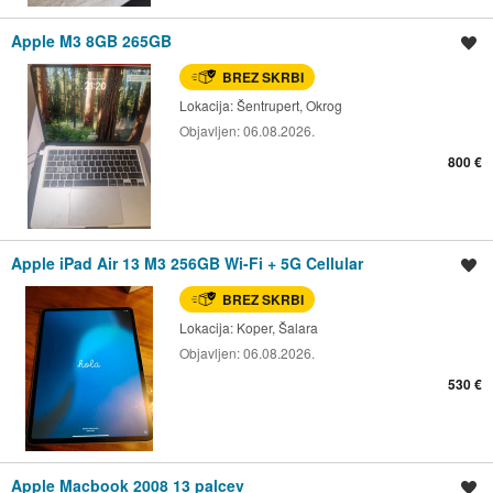
Apple M3 8GB 265GB
Shrani oglas
BREZ SKRBI
Lokacija:
Šentrupert, Okrog
Objavljen:
06.08.2026.
800 €
Apple iPad Air 13 M3 256GB Wi-Fi + 5G Cellular
Shrani oglas
BREZ SKRBI
Lokacija:
Koper, Šalara
Objavljen:
06.08.2026.
530 €
Apple Macbook 2008 13 palcev
Shrani oglas