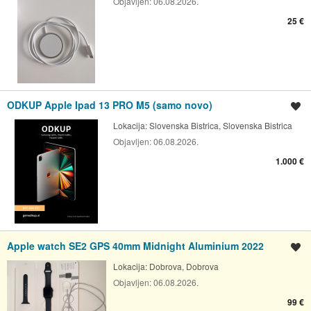
Objavljen:
06.08.2026.
25 €
ODKUP Apple Ipad 13 PRO M5 (samo novo)
Shrani oglas
Lokacija:
Slovenska Bistrica, Slovenska Bistrica
Objavljen:
06.08.2026.
1.000 €
Apple watch SE2 GPS 40mm Midnight Aluminium 2022
Shrani oglas
Lokacija:
Dobrova, Dobrova
Objavljen:
06.08.2026.
99 €