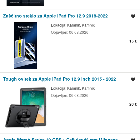
Zaščitno steklo za Apple iPad Pro 12.9 2018-2022
Shrani oglas
Lokacija:
Kamnik, Kamnik
Objavljen:
06.08.2026.
15 €
Tough ovitek za Apple iPad Pro 12.9 inch 2015 - 2022
Shrani oglas
Lokacija:
Kamnik, Kamnik
Objavljen:
06.08.2026.
20 €
Apple Watch Series 10 GPS + Cellular 46 mm Milanese –