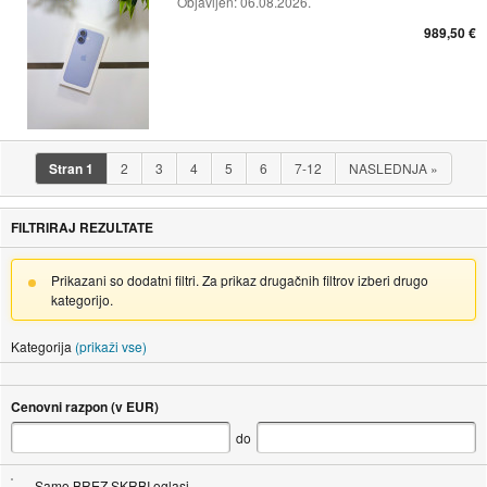
Objavljen:
06.08.2026.
989,50 €
Stran
1
2
3
4
5
6
7-12
NASLEDNJA
»
FILTRIRAJ REZULTATE
Prikazani so dodatni filtri. Za prikaz drugačnih filtrov izberi drugo
kategorijo.
Kategorija
(prikaži vse)
Cenovni razpon (v EUR)
do
Samo BREZ SKRBI oglasi