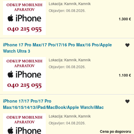
Lokacija:
Kamnik, Kamnik
Objavljen:
06.08.2026.
1.300 €
iPhone 17 Pro Max/17 Pro/17/16 Pro Max/16 Pro/Apple
Shrani oglas
Watch Ultra 3
Lokacija:
Kamnik, Kamnik
Objavljen:
06.08.2026.
1.100 €
iPhone 17/17 Pro/17 Pro
Shrani oglas
Max/16/15/14/13/iPad/MacBook/Apple Watch/iMac
Lokacija:
Kamnik, Kamnik
Objavljen:
04.08.2026.
Cena po dogovoru