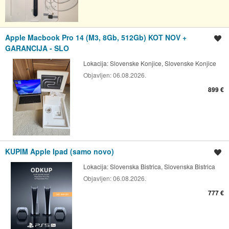
Apple Macbook Pro 14 (M3, 8Gb, 512Gb) KOT NOV +
Shrani oglas
GARANCIJA - SLO
Lokacija:
Slovenske Konjice, Slovenske Konjice
Objavljen:
06.08.2026.
899 €
KUPIM Apple Ipad (samo novo)
Shrani oglas
Lokacija:
Slovenska Bistrica, Slovenska Bistrica
Objavljen:
06.08.2026.
777 €