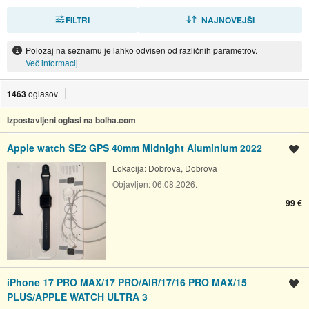
FILTRI
RAZVRSTI
NAJNOVEJŠI
Položaj na seznamu je lahko odvisen od različnih parametrov.
Več informacij
1463
oglasov
Izpostavljeni oglasi na bolha.com
Apple watch SE2 GPS 40mm Midnight Aluminium 2022
Shrani oglas
Lokacija:
Dobrova, Dobrova
Objavljen:
06.08.2026.
99 €
iPhone 17 PRO MAX/17 PRO/AIR/17/16 PRO MAX/15
Shrani oglas
PLUS/APPLE WATCH ULTRA 3