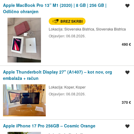
Apple MacBook Pro 13” M1 (2020) | 8 GB | 256 GB |
Shrani oglas
Odlično ohranjen
BREZ SKRBI
Lokacija:
Slovenska Bistrica, Slovenska Bistrica
Objavljen:
06.08.2026.
490 €
Apple Thunderbolt Display 27" (A1407) – kot nov, org
Shrani oglas
embalaža + račun
Lokacija:
Koper, Koper
Objavljen:
06.08.2026.
370 €
Apple iPhone 17 Pro 256GB – Cosmic Orange
Shrani oglas