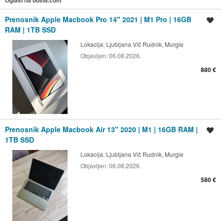
Oglasi na bolha.com
Prenosnik Apple Macbook Pro 14" 2021 | M1 Pro | 16GB
Shrani oglas
RAM | 1TB SSD
Lokacija:
Ljubljana Vič Rudnik, Murgle
Objavljen:
06.08.2026.
880 €
Prenosnik Apple Macbook Air 13" 2020 | M1 | 16GB RAM |
Shrani oglas
1TB SSD
Lokacija:
Ljubljana Vič Rudnik, Murgle
Objavljen:
06.08.2026.
580 €