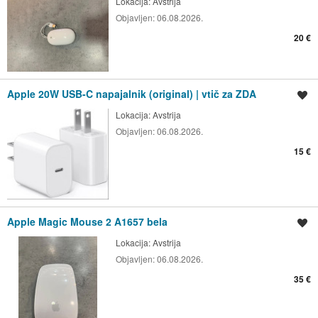
Lokacija:
Avstrija
Objavljen:
06.08.2026.
20 €
Apple 20W USB-C napajalnik (original) | vtič za ZDA
Shrani oglas
Lokacija:
Avstrija
Objavljen:
06.08.2026.
15 €
Apple Magic Mouse 2 A1657 bela
Shrani oglas
Lokacija:
Avstrija
Objavljen:
06.08.2026.
35 €