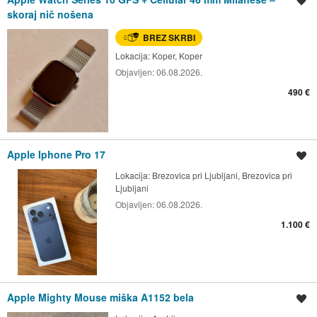
Shrani oglas
skoraj nič nošena
BREZ SKRBI
Lokacija:
Koper, Koper
Objavljen:
06.08.2026.
490 €
Apple Iphone Pro 17
Shrani oglas
Lokacija:
Brezovica pri Ljubljani, Brezovica pri
Ljubljani
Objavljen:
06.08.2026.
1.100 €
Apple Mighty Mouse miška A1152 bela
Shrani oglas