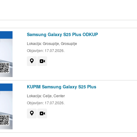
Samsung Galaxy S25 Plus ODKUP
Lokacija:
Grosuplje, Grosuplje
Objavljen:
17.07.2026.
Prikaži na zemljevidu
Videoposnetek
KUPIM Samsung Galaxy S25 Plus
Lokacija:
Celje, Center
Objavljen:
17.07.2026.
Prikaži na zemljevidu
Videoposnetek