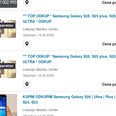
Cena p
Prikaži na zemljevidu
*** TOP ODKUP * Samsung Galaxy S25, S25 plus, S25
ULTRA * ODKUP
Lokacija:
Maribor, Center
Objavljen:
16.06.2026.
Cena p
Prikaži na zemljevidu
*** TOP ODKUP * Samsung Galaxy S25, S25 plus, S25
ULTRA * ODKUP
Lokacija:
Maribor, Center
Objavljen:
16.06.2026.
Cena p
Prikaži na zemljevidu
KUPIM ODKUPIM Samsung Galaxy S26 | Ultra | Plus | 
S24, S23
Lokacija:
Maribor, Center
Objavljen:
14.06.2026.