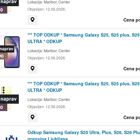
Lokacija:
Maribor, Center
Objavljen:
12.06.2026.
Cena p
Prikaži na zemljevidu
*** TOP ODKUP * Samsung Galaxy S25, S25 plus, S25
ULTRA * ODKUP
Lokacija:
Maribor, Center
Objavljen:
12.06.2026.
Cena p
Prikaži na zemljevidu
*** TOP ODKUP * Samsung Galaxy S25, S25 plus, S25
ULTRA * ODKUP
Lokacija:
Maribor, Center
Objavljen:
12.06.2026.
Cena p
Prikaži na zemljevidu
Odkup Samsung Galaxy S25 Ultra, Plus, S26, S26 Pl
gotovina Ljubljana