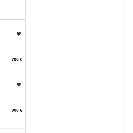
Shrani oglas
700 €
Shrani oglas
800 €