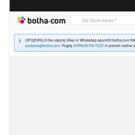
Bolha naslovna stran
OPOZORILO! Ne odpiraj Viber in WhatsApp sporočil! bolha.com NIKOLI
podpora@bolha.com
. Poglej
VARNOSTNI TEST
in preveri načine sp