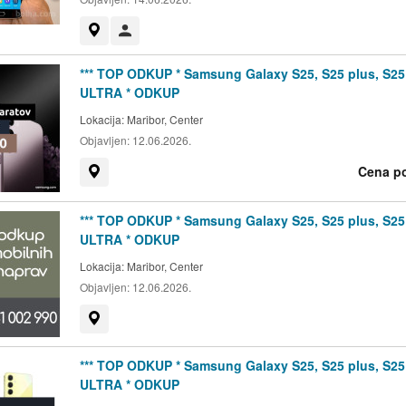
Prikaži na zemljevidu
Uporabnik ni trgovec
*** TOP ODKUP * Samsung Galaxy S25, S25 plus, S25
ULTRA * ODKUP
Lokacija:
Maribor, Center
Objavljen:
12.06.2026.
Cena p
Prikaži na zemljevidu
*** TOP ODKUP * Samsung Galaxy S25, S25 plus, S25
ULTRA * ODKUP
Lokacija:
Maribor, Center
Objavljen:
12.06.2026.
Prikaži na zemljevidu
*** TOP ODKUP * Samsung Galaxy S25, S25 plus, S25
ULTRA * ODKUP