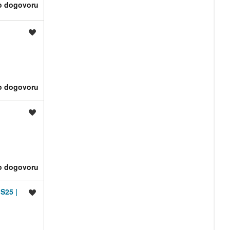
o dogovoru
Shrani oglas
o dogovoru
Shrani oglas
o dogovoru
S25 |
Shrani oglas