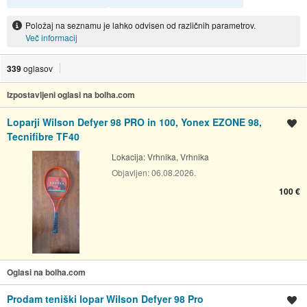
Položaj na seznamu je lahko odvisen od različnih parametrov.
Več informacij
339
oglasov
Izpostavljeni oglasi na bolha.com
Loparji Wilson Defyer 98 PRO in 100, Yonex EZONE 98,
Shrani oglas
Tecnifibre TF40
Lokacija:
Vrhnika, Vrhnika
Objavljen:
06.08.2026.
100 €
Oglasi na bolha.com
Prodam teniški lopar Wilson Defyer 98 Pro
Shrani oglas