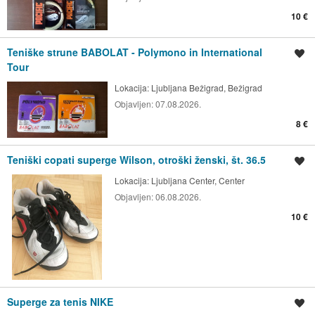
10 €
Teniške strune BABOLAT - Polymono in International
Shrani oglas
Tour
Lokacija:
Ljubljana Bežigrad, Bežigrad
Objavljen:
07.08.2026.
8 €
Teniški copati superge Wilson, otroški ženski, št. 36.5
Shrani oglas
Lokacija:
Ljubljana Center, Center
Objavljen:
06.08.2026.
10 €
Superge za tenis NIKE
Shrani oglas