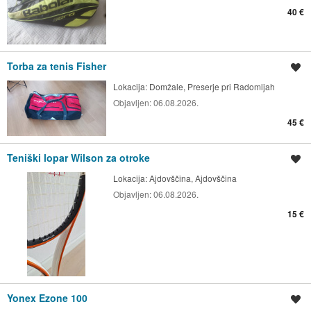
40 €
Torba za tenis Fisher
Shrani oglas
Lokacija:
Domžale, Preserje pri Radomljah
Objavljen:
06.08.2026.
45 €
Teniški lopar Wilson za otroke
Shrani oglas
Lokacija:
Ajdovščina, Ajdovščina
Objavljen:
06.08.2026.
15 €
Yonex Ezone 100
Shrani oglas