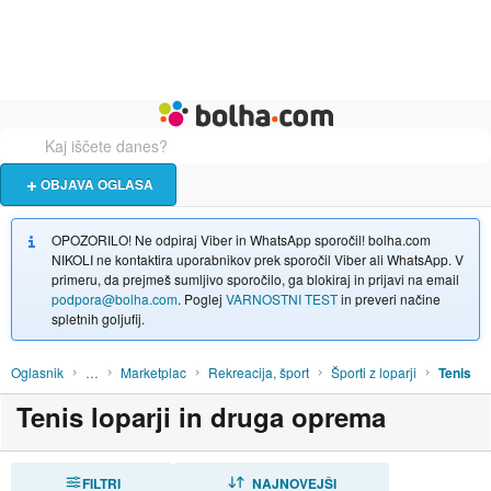
Živali
Turizem
Bolha naslovna stran
OBJAVA OGLASA
OPOZORILO! Ne odpiraj Viber in WhatsApp sporočil! bolha.com
NIKOLI ne kontaktira uporabnikov prek sporočil Viber ali WhatsApp. V
primeru, da prejmeš sumljivo sporočilo, ga blokiraj in prijavi na email
podpora@bolha.com
. Poglej
VARNOSTNI TEST
in preveri načine
spletnih goljufij.
Oglasnik
…
Marketplac
Rekreacija, šport
Športi z loparji
Tenis
Tenis loparji in druga oprema
FILTRI
RAZVRSTI
NAJNOVEJŠI