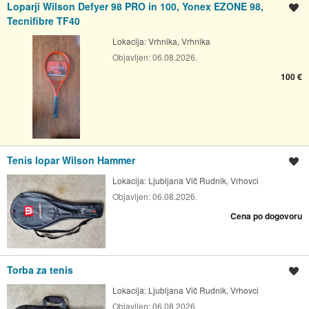
Loparji Wilson Defyer 98 PRO in 100, Yonex EZONE 98,
Shrani oglas
Tecnifibre TF40
Lokacija:
Vrhnika, Vrhnika
Objavljen:
06.08.2026.
100 €
Tenis lopar Wilson Hammer
Shrani oglas
Lokacija:
Ljubljana Vič Rudnik, Vrhovci
Objavljen:
06.08.2026.
Cena po dogovoru
Torba za tenis
Shrani oglas
Lokacija:
Ljubljana Vič Rudnik, Vrhovci
Objavljen:
06.08.2026.