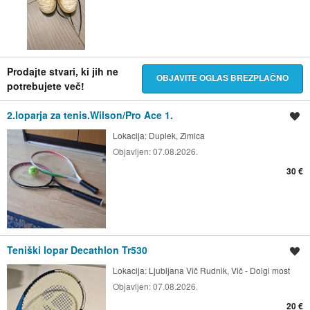
Prodajte stvari, ki jih ne
OBJAVITE OGLAS BREZPLAČNO
potrebujete več!
2.loparja za tenis.Wilson/Pro Ace 1.
Shrani oglas
Lokacija:
Duplek, Zimica
Objavljen:
07.08.2026.
30 €
Teniški lopar Decathlon Tr530
Shrani oglas
Lokacija:
Ljubljana Vič Rudnik, Vič - Dolgi most
Objavljen:
07.08.2026.
20 €