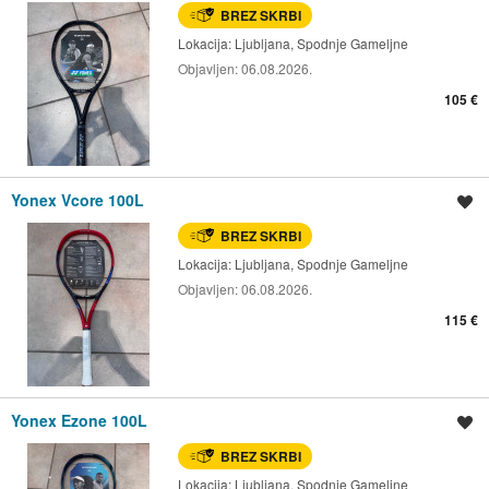
BREZ SKRBI
Lokacija:
Ljubljana, Spodnje Gameljne
Objavljen:
06.08.2026.
105 €
Yonex Vcore 100L
Shrani oglas
BREZ SKRBI
Lokacija:
Ljubljana, Spodnje Gameljne
Objavljen:
06.08.2026.
115 €
Yonex Ezone 100L
Shrani oglas
BREZ SKRBI
Lokacija:
Ljubljana, Spodnje Gameljne