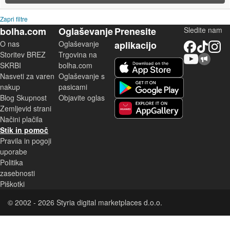
Zapri filtre
bolha.com
Oglaševanje
Prenesite
Sledite nam
O nas
Oglaševanje
aplikacijo
Facebook
TikTok
Instagram
Storitev BREZ
Trgovina na
YouTube
Skupnost bolha.com
iOS aplikacija
SKRBI
bolha.com
Nasveti za varen
Oglaševanje s
Android aplikacija
nakup
pasicami
Blog Skupnost
Objavite oglas
Zemljevid strani
Huawei aplikacija
Načini plačila
Stik in pomoč
Pravila in pogoji
uporabe
Politika
zasebnosti
Piškotki
© 2002 - 2026 Styria digital marketplaces d.o.o.