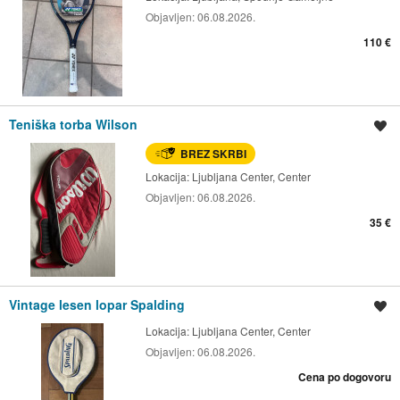
Objavljen:
06.08.2026.
110 €
Teniška torba Wilson
Shrani oglas
BREZ SKRBI
Lokacija:
Ljubljana Center, Center
Objavljen:
06.08.2026.
35 €
Vintage lesen lopar Spalding
Shrani oglas
Lokacija:
Ljubljana Center, Center
Objavljen:
06.08.2026.
Cena po dogovoru