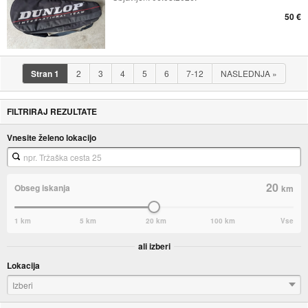
50 €
Stran
1
2
3
4
5
6
7-12
NASLEDNJA
»
FILTRIRAJ REZULTATE
Vnesite želeno lokacijo
20
Obseg iskanja
km
1 km
5 km
20 km
100 km
Vse
ali izberi
Lokacija
Izberi