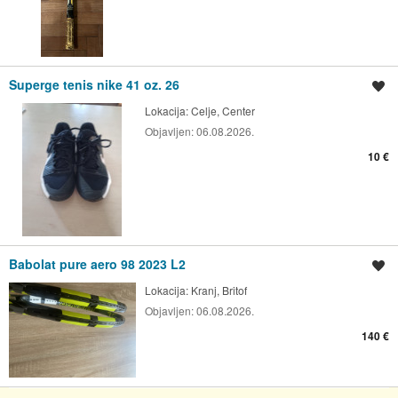
Superge tenis nike 41 oz. 26
Shrani oglas
Lokacija:
Celje, Center
Objavljen:
06.08.2026.
10 €
Babolat pure aero 98 2023 L2
Shrani oglas
Lokacija:
Kranj, Britof
Objavljen:
06.08.2026.
140 €