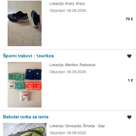
Lokacija:
Kranj, Kranj
Objavljen:
06.08.2026.
70 €
Šporni trakovi : 1eur/kos
Shrani oglas
Lokacija:
Maribor, Radvanje
Objavljen:
06.08.2026.
1 €
Babolat torba za tenis
Shrani oglas
Lokacija:
Grosuplje, Šmarje - Sap
Objavljen:
06.08.2026.