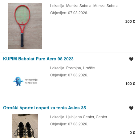
Lokacija:
Murska Sobota, Murska Sobota
Objavljen:
07.08.2026.
200 €
KUPIM Babolat Pure Aero 98 2023
Shrani oglas
Lokacija:
Postojna, Hrašče
Objavljen:
07.08.2026.
100 €
Otroški športni copati za tenis Asics 35
Shrani oglas
Lokacija:
Ljubljana Center, Center
Objavljen:
07.08.2026.
0 €