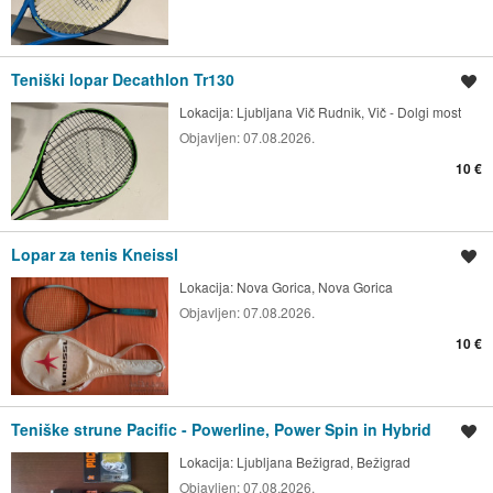
Teniški lopar Decathlon Tr130
Shrani oglas
Lokacija:
Ljubljana Vič Rudnik, Vič - Dolgi most
Objavljen:
07.08.2026.
10 €
Lopar za tenis Kneissl
Shrani oglas
Lokacija:
Nova Gorica, Nova Gorica
Objavljen:
07.08.2026.
10 €
Teniške strune Pacific - Powerline, Power Spin in Hybrid
Shrani oglas
Lokacija:
Ljubljana Bežigrad, Bežigrad
Objavljen:
07.08.2026.