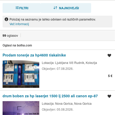
FILTRI
RAZVRSTI
NAJNOVEJŠI
Položaj na seznamu je lahko odvisen od različnih parametrov.
Več informacij
99
oglasov
Oglasi na bolha.com
Prodam tonerje za hp4600 tiskalnike
Shrani oglas
Lokacija:
Ljubljana Vič Rudnik, Kolezija
Objavljen:
07.08.2026.
5 €
drum boben za hp laserjet 1500 lj 2500 ali canon ep-87
Shrani oglas
Lokacija:
Nova Gorica, Nova Gorica
Objavljen:
05.08.2026.