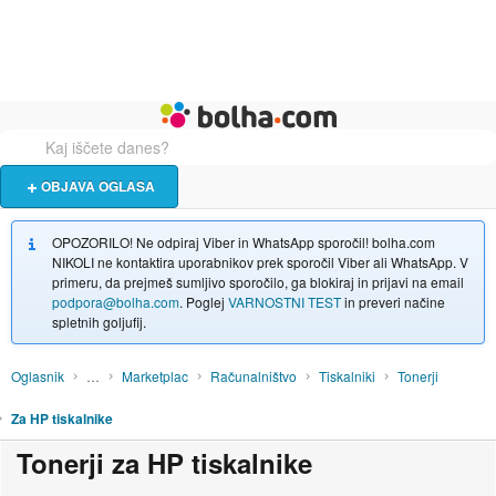
Živali
Turizem
Bolha naslovna stran
OBJAVA OGLASA
OPOZORILO! Ne odpiraj Viber in WhatsApp sporočil! bolha.com
NIKOLI ne kontaktira uporabnikov prek sporočil Viber ali WhatsApp. V
primeru, da prejmeš sumljivo sporočilo, ga blokiraj in prijavi na email
podpora@bolha.com
. Poglej
VARNOSTNI TEST
in preveri načine
spletnih goljufij.
Oglasnik
…
Marketplac
Računalništvo
Tiskalniki
Tonerji
Za HP tiskalnike
Tonerji za HP tiskalnike