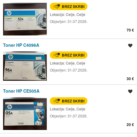
BREZ SKRBI
Lokacija:
Celje, Celje
Objavljen:
31.07.2026.
70 €
Toner HP C4096A
Shrani oglas
BREZ SKRBI
Lokacija:
Celje, Celje
Objavljen:
31.07.2026.
30 €
Toner HP CE505A
Shrani oglas
BREZ SKRBI
Lokacija:
Celje, Celje
Objavljen:
31.07.2026.
20 €