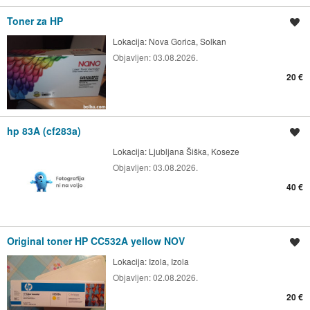
Toner za HP
Shrani oglas
Lokacija:
Nova Gorica, Solkan
Objavljen:
03.08.2026.
20 €
hp 83A (cf283a)
Shrani oglas
Lokacija:
Ljubljana Šiška, Koseze
Objavljen:
03.08.2026.
40 €
Original toner HP CC532A yellow NOV
Shrani oglas
Lokacija:
Izola, Izola
Objavljen:
02.08.2026.
20 €