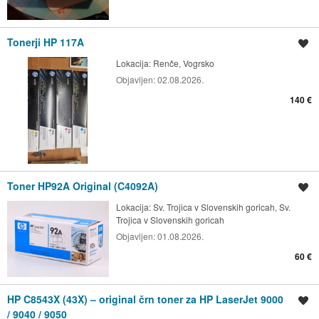
Tonerji HP 117A
Shrani oglas
Lokacija:
Renče, Vogrsko
Objavljen:
02.08.2026.
140 €
Toner HP92A Original (C4092A)
Shrani oglas
Lokacija:
Sv. Trojica v Slovenskih goricah, Sv.
Trojica v Slovenskih goricah
Objavljen:
01.08.2026.
60 €
HP C8543X (43X) – original črn toner za HP LaserJet 9000
Shrani oglas
/ 9040 / 9050