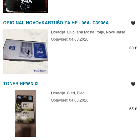
ORIGINAL NOVOnKARTUŠO ZA HP - 06A- C3906A
Shrani oglas
Lokacija:
Ljubljana Moste Polje, Nove Jarše
Objavljen:
04.08.2026.
30 €
TONER HP953 XL
Shrani oglas
Lokacija:
Bled, Bled
Objavljen:
04.08.2026.
65 €