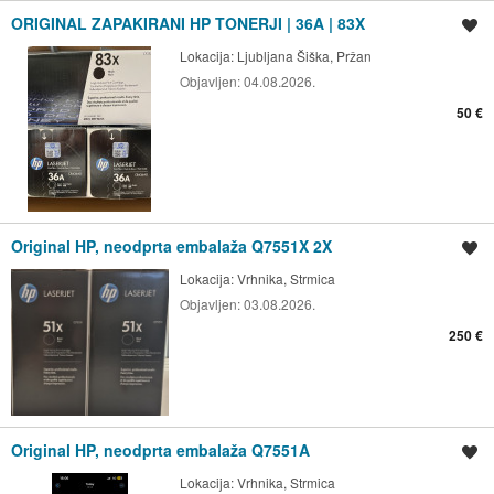
ORIGINAL ZAPAKIRANI HP TONERJI | 36A | 83X
Shrani oglas
Lokacija:
Ljubljana Šiška, Pržan
Objavljen:
04.08.2026.
50 €
Original HP, neodprta embalaža Q7551X 2X
Shrani oglas
Lokacija:
Vrhnika, Strmica
Objavljen:
03.08.2026.
250 €
Original HP, neodprta embalaža Q7551A
Shrani oglas
Lokacija:
Vrhnika, Strmica