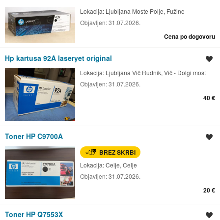
Lokacija:
Ljubljana Moste Polje, Fužine
Objavljen:
31.07.2026.
Cena po dogovoru
Hp kartusa 92A laseryet original
Shrani oglas
Lokacija:
Ljubljana Vič Rudnik, Vič - Dolgi most
Objavljen:
31.07.2026.
40 €
Toner HP C9700A
Shrani oglas
BREZ SKRBI
Lokacija:
Celje, Celje
Objavljen:
31.07.2026.
20 €
Toner HP Q7553X
Shrani oglas