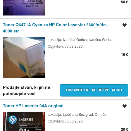
50 €
Toner Q6471A Cyan za HP Color LaserJet 3600/n/dn -
Shrani oglas
4000 str.
Lokacija:
Ivančna Gorica, Ivančna Gorica
Objavljen:
05.08.2026.
19 €
Prodajte stvari, ki jih ne
OBJAVITE OGLAS BREZPLAČNO
potrebujete več!
Toner HP Laserjet 94A original
Shrani oglas
Lokacija:
Ljubljana Bežigrad, Črnuče
Objavljen:
05.08.2026.
20 €