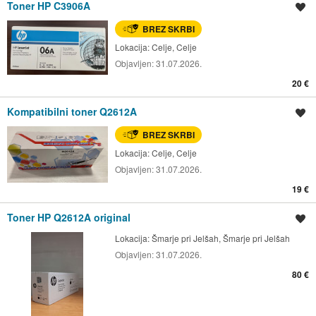
Toner HP C3906A
Shrani oglas
BREZ SKRBI
Lokacija:
Celje, Celje
Objavljen:
31.07.2026.
20 €
Kompatibilni toner Q2612A
Shrani oglas
BREZ SKRBI
Lokacija:
Celje, Celje
Objavljen:
31.07.2026.
19 €
Toner HP Q2612A original
Shrani oglas
Lokacija:
Šmarje pri Jelšah, Šmarje pri Jelšah
Objavljen:
31.07.2026.
80 €