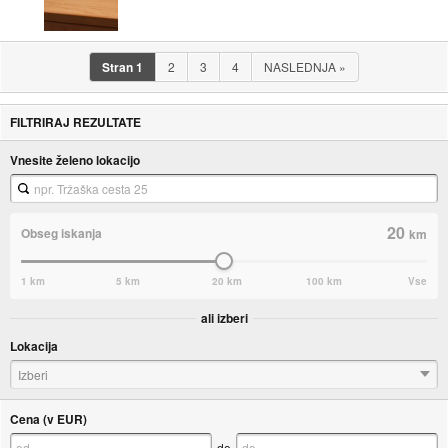
Stran
1
2
3
4
NASLEDNJA
»
FILTRIRAJ REZULTATE
Vnesite želeno lokacijo
20
Obseg iskanja
km
1 km
5 km
20 km
100 km
Vse
ali izberi
Lokacija
Izberi
Cena (v EUR)
do