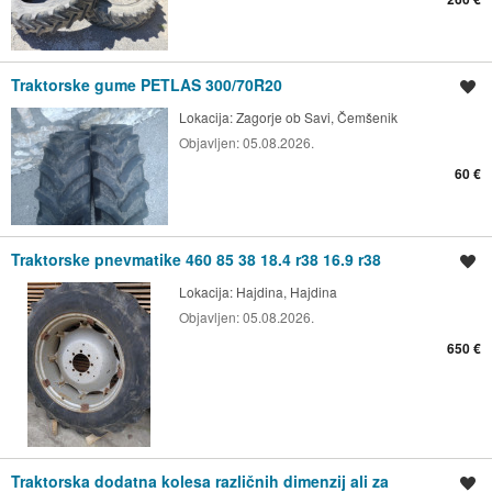
Traktorske gume PETLAS 300/70R20
Shrani oglas
Lokacija:
Zagorje ob Savi, Čemšenik
Objavljen:
05.08.2026.
60 €
Traktorske pnevmatike 460 85 38 18.4 r38 16.9 r38
Shrani oglas
Lokacija:
Hajdina, Hajdina
Objavljen:
05.08.2026.
650 €
Traktorska dodatna kolesa različnih dimenzij ali za
Shrani oglas