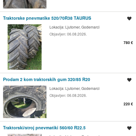
Traktorske pnevmatike 520/70R38 TAURUS
Shrani oglas
Lokacija:
Ljutomer, Godemarci
Objavljen:
06.08.2026.
780 €
Prodam 2 kom traktorskih gum 320/85 R20
Shrani oglas
Lokacija:
Ljutomer, Godemarci
Objavljen:
06.08.2026.
220 €
Traktorski/stroj pnevmatiki 560/60 R22.5
Shrani oglas