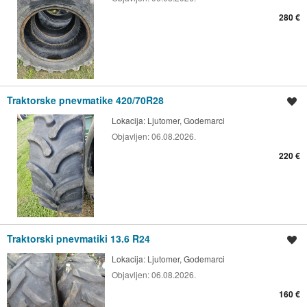
280 €
Traktorske pnevmatike 420/70R28
Shrani oglas
Lokacija:
Ljutomer, Godemarci
Objavljen:
06.08.2026.
220 €
Traktorski pnevmatiki 13.6 R24
Shrani oglas
Lokacija:
Ljutomer, Godemarci
Objavljen:
06.08.2026.
160 €