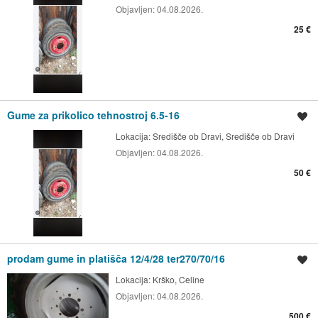
Objavljen:
04.08.2026.
25 €
Gume za prikolico tehnostroj 6.5-16
Shrani oglas
Lokacija:
Središče ob Dravi, Središče ob Dravi
Objavljen:
04.08.2026.
50 €
prodam gume in platišča 12/4/28 ter270/70/16
Shrani oglas
Lokacija:
Krško, Celine
Objavljen:
04.08.2026.
500 €