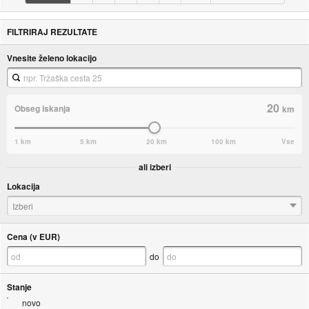
FILTRIRAJ REZULTATE
Vnesite želeno lokacijo
20
Obseg iskanja
km
1 km
5 km
20 km
100 km
Vse
ali izberi
Lokacija
Izberi
Cena (v EUR)
do
Stanje
novo