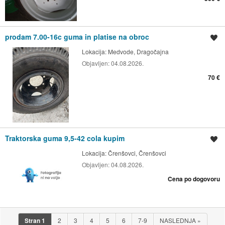
prodam 7.00-16c guma in platise na obroc
Shrani oglas
Lokacija:
Medvode, Dragočajna
Objavljen:
04.08.2026.
70 €
Traktorska guma 9,5-42 cola kupim
Shrani oglas
Lokacija:
Črenšovci, Črenšovci
Objavljen:
04.08.2026.
Cena po dogovoru
Stran
1
2
3
4
5
6
7-9
NASLEDNJA
»