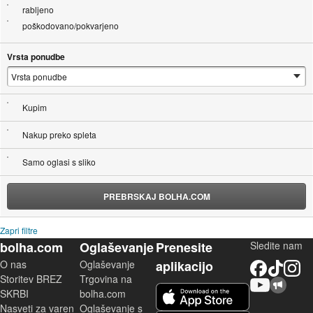
rabljeno
poškodovano/pokvarjeno
Vrsta ponudbe
Kupim
Nakup preko spleta
Samo oglasi s sliko
PREBRSKAJ BOLHA.COM
Zapri filtre
bolha.com
Oglaševanje
Prenesite
Sledite nam
O nas
Oglaševanje
aplikacijo
Facebook
TikTok
Instagram
Storitev BREZ
Trgovina na
YouTube
Skupnost bolha.com
iOS aplikacija
SKRBI
bolha.com
Nasveti za varen
Oglaševanje s
Android aplikacija