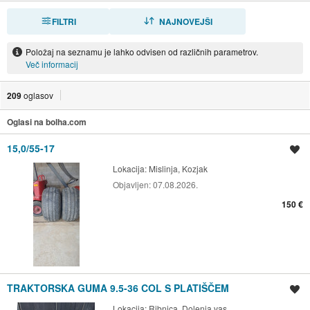
FILTRI
RAZVRSTI
NAJNOVEJŠI
Položaj na seznamu je lahko odvisen od različnih parametrov.
Več informacij
209
oglasov
Oglasi na bolha.com
15,0/55-17
Shrani oglas
Lokacija:
Mislinja, Kozjak
Objavljen:
07.08.2026.
150 €
TRAKTORSKA GUMA 9.5-36 COL S PLATIŠČEM
Shrani oglas
Lokacija:
Ribnica, Dolenja vas