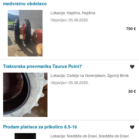
medvrstno obdelavo
Lokacija:
Hajdina, Hajdina
Objavljen:
05.08.2026.
700 €
Traktorska pnevmatika Taurus Point7
Shrani oglas
Lokacija:
Cerklje na Gorenjskem, Zgornji Brnik
Objavljen:
05.08.2026.
50 €
Prodam platisca za prikolico 6.5-16
Shrani oglas
Lokacija:
Središče ob Dravi, Središče ob Dravi