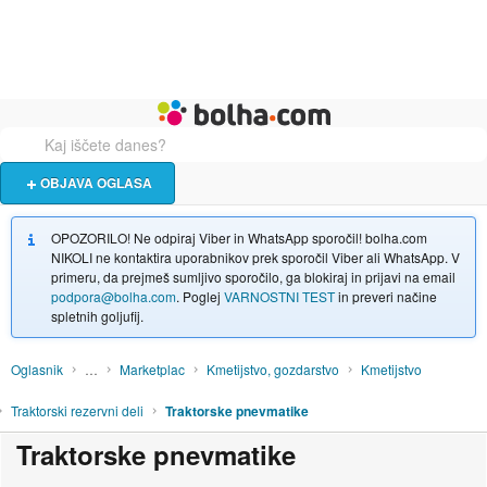
Živali
Turizem
Bolha naslovna stran
OBJAVA OGLASA
OPOZORILO! Ne odpiraj Viber in WhatsApp sporočil! bolha.com
NIKOLI ne kontaktira uporabnikov prek sporočil Viber ali WhatsApp. V
primeru, da prejmeš sumljivo sporočilo, ga blokiraj in prijavi na email
podpora@bolha.com
. Poglej
VARNOSTNI TEST
in preveri načine
spletnih goljufij.
Oglasnik
…
Marketplac
Kmetijstvo, gozdarstvo
Kmetijstvo
Traktorski rezervni deli
Traktorske pnevmatike
Traktorske pnevmatike