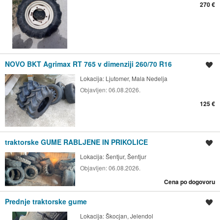
270 €
NOVO BKT Agrimax RT 765 v dimenziji 260/70 R16
Shrani oglas
Lokacija:
Ljutomer, Mala Nedelja
Objavljen:
06.08.2026.
125 €
traktorske GUME RABLJENE IN PRIKOLICE
Shrani oglas
Lokacija:
Šentjur, Šentjur
Objavljen:
06.08.2026.
Cena po dogovoru
Prednje traktorske gume
Shrani oglas
Lokacija:
Škocjan, Jelendol