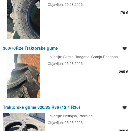
Objavljen:
05.08.2026.
170 €
360/70R24 Traktorske gume
Shrani oglas
Lokacija:
Gornja Radgona, Gornja Radgona
Objavljen:
05.08.2026.
295 €
Traktorske gume 320/85 R36 (12,4 R36)
Shrani oglas
Lokacija:
Postojna, Postojna
Objavljen:
05.08.2026.
260 €