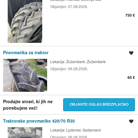
Objavljen:
07.08.2026.
750 €
Pnevmatika za traktor
Shrani oglas
Lokacija:
Žužemberk, Žužemberk
Objavljen:
06.08.2026.
60 €
Prodajte stvari, ki jih ne
OBJAVITE OGLAS BREZPLAČNO
potrebujete več!
Traktorske pnevmatike 420/70 R30
Shrani oglas
Lokacija:
Ljutomer, Godemarci
Objavljen:
06.08.2026.