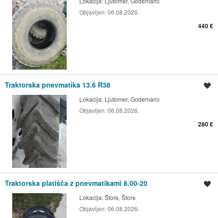
Lokacija:
Ljutomer, Godemarci
Objavljen:
06.08.2026.
440 €
Traktorska pnevmatika 13.6 R38
Shrani oglas
Lokacija:
Ljutomer, Godemarci
Objavljen:
06.08.2026.
280 €
Traktorska platišča z pnevmatikami 8.00-20
Shrani oglas
Lokacija:
Štore, Štore
Objavljen:
06.08.2026.