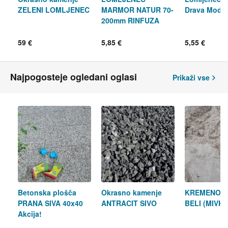
ZELENI LOMLJENEC
MARMOR NATUR 70-
Drava Mode
200mm RINFUZA
59 €
5,85 €
5,55 €
Najpogosteje ogledani oglasi
Prikaži vse
Betonska plošča
Okrasno kamenje
KREMENOV 
PRANA SIVA 40x40
ANTRACIT SIVO
BELI (MIVKA
Akcija!