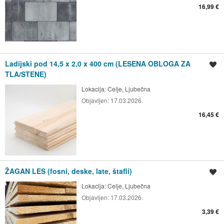
16,99 €
Ladijski pod 14,5 x 2,0 x 400 cm (LESENA OBLOGA ZA
Shrani oglas
TLA/STENE)
Lokacija:
Celje, Ljubečna
Objavljen:
17.03.2026.
16,45 €
ŽAGAN LES (fosni, deske, late, štafli)
Shrani oglas
Lokacija:
Celje, Ljubečna
Objavljen:
17.03.2026.
3,39 €