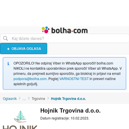
Živali
Turizem
Bolha naslovna stran
OBJAVA OGLASA
OPOZORILO! Ne odpiraj Viber in WhatsApp sporočil! bolha.com
NIKOLI ne kontaktira uporabnikov prek sporočil Viber ali WhatsApp. V
primeru, da prejmeš sumljivo sporočilo, ga blokiraj in prijavi na email
podpora@bolha.com
. Poglej
VARNOSTNI TEST
in preveri načine
spletnih goljufij.
Oglasnik
…
Trgovine
Hojnik Trgovina d.o.o.
Hojnik Trgovina d.o.o.
Datum registracije: 10.02.2023.