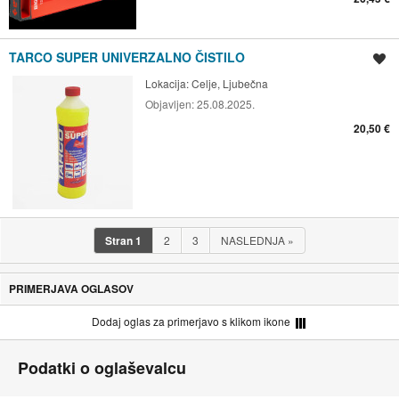
TARCO SUPER UNIVERZALNO ČISTILO
Shrani oglas
Lokacija:
Celje, Ljubečna
Objavljen:
25.08.2025.
20,50 €
Stran
1
2
3
NASLEDNJA
»
PRIMERJAVA OGLASOV
Dodaj oglas za primerjavo s klikom ikone
Podatki o oglaševalcu