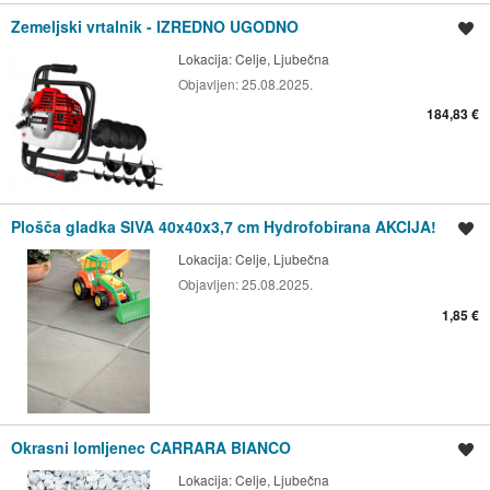
Zemeljski vrtalnik - IZREDNO UGODNO
Shrani oglas
Lokacija:
Celje, Ljubečna
Objavljen:
25.08.2025.
184,83 €
Plošča gladka SIVA 40x40x3,7 cm Hydrofobirana AKCIJA!
Shrani oglas
Lokacija:
Celje, Ljubečna
Objavljen:
25.08.2025.
1,85 €
Okrasni lomljenec CARRARA BIANCO
Shrani oglas
Lokacija:
Celje, Ljubečna