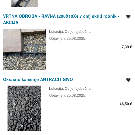
VRTNA OBROBA - RAVNA (200X10X4,7 cm) skriti robnik -
Shrani oglas
AKCIJA
Lokacija:
Celje, Ljubečna
Objavljen:
25.08.2025.
7,39 €
Okrasno kamenje ANTRACIT SIVO
Shrani oglas
Lokacija:
Celje, Ljubečna
Objavljen:
25.08.2025.
46,50 €