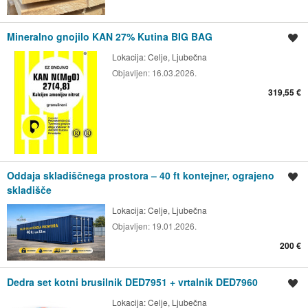
Mineralno gnojilo KAN 27% Kutina BIG BAG
Shrani oglas
Lokacija:
Celje, Ljubečna
Objavljen:
16.03.2026.
319,55 €
Oddaja skladiščnega prostora – 40 ft kontejner, ograjeno
Shrani oglas
skladišče
Lokacija:
Celje, Ljubečna
Objavljen:
19.01.2026.
200 €
Dedra set kotni brusilnik DED7951 + vrtalnik DED7960
Shrani oglas
Lokacija:
Celje, Ljubečna