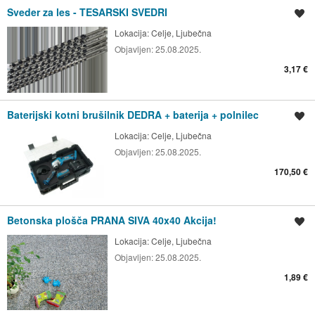
Sveder za les - TESARSKI SVEDRI
Shrani oglas
Lokacija:
Celje, Ljubečna
Objavljen:
25.08.2025.
3,17 €
Baterijski kotni brušilnik DEDRA + baterija + polnilec
Shrani oglas
Lokacija:
Celje, Ljubečna
Objavljen:
25.08.2025.
170,50 €
Betonska plošča PRANA SIVA 40x40 Akcija!
Shrani oglas
Lokacija:
Celje, Ljubečna
Objavljen:
25.08.2025.
1,89 €