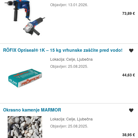
Objavljen:
13.01.2026.
73,89 €
RÖFIX Optiseal® 1K – 15 kg vrhunske zaščite pred vodo!
Shrani oglas
Lokacija:
Celje, Ljubečna
Objavljen:
25.08.2025.
44,63 €
Okrasno kamenje MARMOR
Shrani oglas
Lokacija:
Celje, Ljubečna
Objavljen:
25.08.2025.
38,95 €