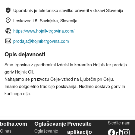
Uporabnik je telefonsko številko preveril v državi Slovenija
Leskovec 15, Savinjska, Slovenija
https://www.hojnik-trgovina.com/
prodaja@hojnik-trgovina.com
Opis dejavnosti
Smo trgovina z gradbenimi izdelki in keramiko Hojnik ter prodajo
goriv Hojnik Oil.
Nahajamo se pri izvozu Celje-vzhod na Ljubečni pri Celju.
Imamo dolgoletno tradicijo poslovanja. Nudimo dostavo goriv in
kurilnega olja.
bolha.com
Oglaševanje
Prenesite
Sledite nam
O nas
Oglaševanje
aplikacijo
Facebook
TikTok
Instagram