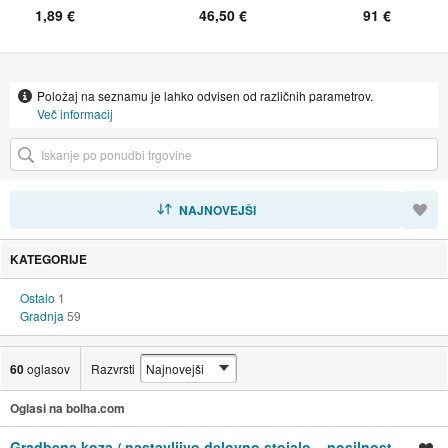
1,89 €
46,50 €
91 €
Položaj na seznamu je lahko odvisen od različnih parametrov.
Več informacij
RAZVRSTI
NAJNOVEJŠI
KATEGORIJE
Ostalo
1
Gradnja
59
60
oglasov
Razvrsti
Oglasi na bolha.com
Gradbena koza / nastavljivo delovno stojalo – nosilnost