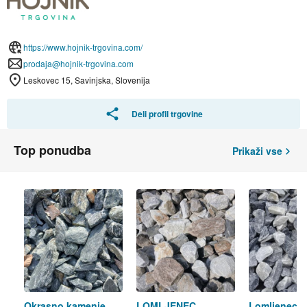
https://www.hojnik-trgovina.com/
prodaja@hojnik-trgovina.com
Leskovec 15, Savinjska, Slovenija
Deli profil trgovine
Top ponudba
Prikaži vse
Okrasno kamenje
LOMLJENEC
Lomljenec 