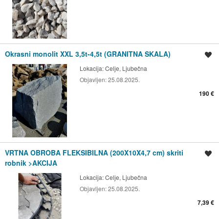
Okrasni monolit XXL 3,5t-4,5t (GRANITNA SKALA)
Shrani oglas
Lokacija:
Celje, Ljubečna
Objavljen:
25.08.2025.
190 €
VRTNA OBROBA FLEKSIBILNA (200X10X4,7 cm) skriti
Shrani oglas
robnik >AKCIJA
Lokacija:
Celje, Ljubečna
Objavljen:
25.08.2025.
7,39 €