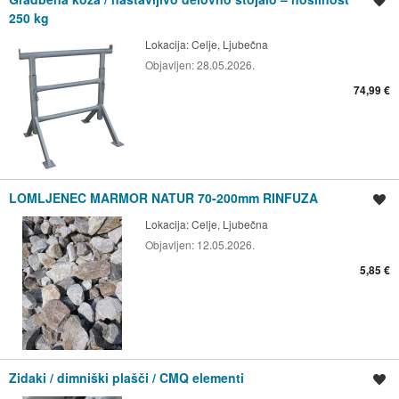
Shrani oglas
250 kg
Lokacija:
Celje, Ljubečna
Objavljen:
28.05.2026.
74,99 €
LOMLJENEC MARMOR NATUR 70-200mm RINFUZA
Shrani oglas
Lokacija:
Celje, Ljubečna
Objavljen:
12.05.2026.
5,85 €
Zidaki / dimniški plašči / CMQ elementi
Shrani oglas