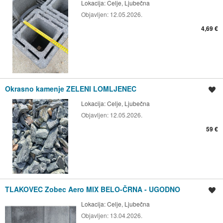
Lokacija:
Celje, Ljubečna
Objavljen:
12.05.2026.
4,69 €
Okrasno kamenje ZELENI LOMLJENEC
Shrani oglas
Lokacija:
Celje, Ljubečna
Objavljen:
12.05.2026.
59 €
TLAKOVEC Zobec Aero MIX BELO-ČRNA - UGODNO
Shrani oglas
Lokacija:
Celje, Ljubečna
Objavljen:
13.04.2026.