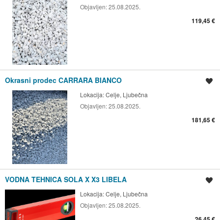
Objavljen:
25.08.2025.
119,45 €
Okrasni prodec CARRARA BIANCO
Shrani oglas
Lokacija:
Celje, Ljubečna
Objavljen:
25.08.2025.
181,65 €
VODNA TEHNICA SOLA X X3 LIBELA
Shrani oglas
Lokacija:
Celje, Ljubečna
Objavljen:
25.08.2025.
26,45 €