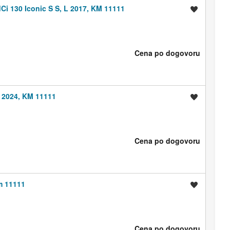
Ci 130 Iconic S S, L 2017, KM 11111
Shrani oglas
Cena po dogovoru
L 2024, KM 11111
Shrani oglas
Cena po dogovoru
km 11111
Shrani oglas
Cena po dogovoru