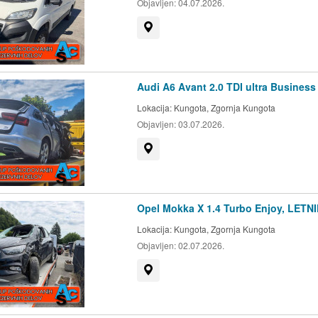
Objavljen:
04.07.2026.
Prikaži na zemljevidu
Audi A6 Avant 2.0 TDI ultra Business
Lokacija:
Kungota, Zgornja Kungota
Objavljen:
03.07.2026.
Prikaži na zemljevidu
Opel Mokka X 1.4 Turbo Enjoy, LETN
Lokacija:
Kungota, Zgornja Kungota
Objavljen:
02.07.2026.
Prikaži na zemljevidu