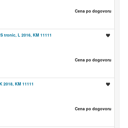
Cena po dogovoru
 S tronic, L 2016, KM 11111
Shrani oglas
Cena po dogovoru
IK 2018, KM 11111
Shrani oglas
Cena po dogovoru