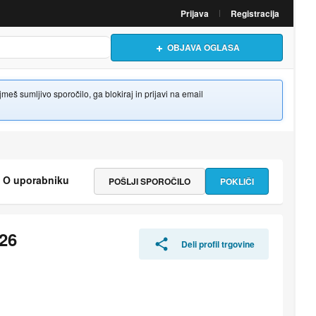
Prijava
Registracija
OBJAVA OGLASA
š sumljivo sporočilo, ga blokiraj in prijavi na email
O uporabniku
POŠLJI SPOROČILO
POKLIČI
26
Deli profil trgovine