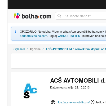
Bolha naslovna stran
OPOZORILO! Ne odpiraj Viber in WhatsApp sporočil! bolha.com NIKOLI
podpora@bolha.com
. Poglej
VARNOSTNI TEST
in preveri načine sp
Oglasnik
Trgovine
ACŠ AVTOMOBILI d.o.o.kolektivni dopust od 2
ACŠ AVTOMOBILI d.o.
Datum registracije: 23.10.2013.
https://acs-avtomobili.com/
Jedlovni