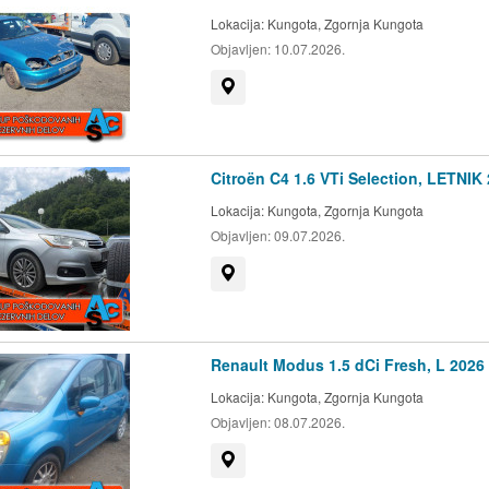
Lokacija:
Kungota, Zgornja Kungota
Objavljen:
10.07.2026.
Prikaži na zemljevidu
Citroën C4 1.6 VTi Selection, LETNIK
Lokacija:
Kungota, Zgornja Kungota
Objavljen:
09.07.2026.
Prikaži na zemljevidu
Renault Modus 1.5 dCi Fresh, L 2026
Lokacija:
Kungota, Zgornja Kungota
Objavljen:
08.07.2026.
Prikaži na zemljevidu