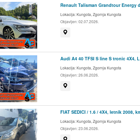
Renault Talisman Grandtour Energy d
Lokacija:
Kungota, Zgornja Kungota
Objavljen:
02.07.2026.
Prikaži na zemljevidu
Audi A4 40 TFSI S line S tronic 4X4, 
Lokacija:
Kungota, Zgornja Kungota
Objavljen:
26.06.2026.
Prikaži na zemljevidu
FIAT SEDICI / 1.6 / 4X4, letnik 2008, 
Lokacija:
Kungota, Zgornja Kungota
Objavljen:
23.06.2026.
Prikaži na zemljevidu