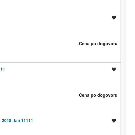
Shrani oglas
Cena po dogovoru
111
Shrani oglas
Cena po dogovoru
k 2018, km 11111
Shrani oglas