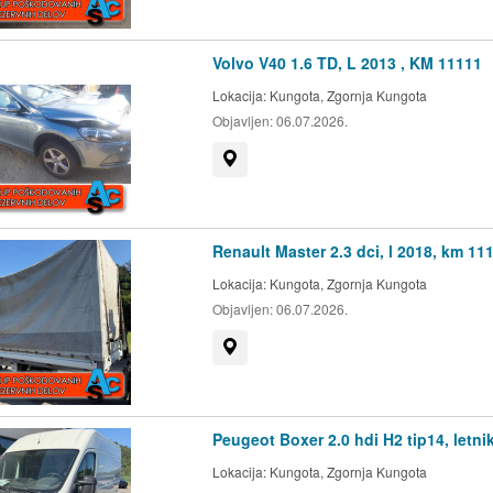
Volvo V40 1.6 TD, L 2013 , KM 11111
Lokacija:
Kungota, Zgornja Kungota
Objavljen:
06.07.2026.
Prikaži na zemljevidu
Renault Master 2.3 dci, l 2018, km 11
Lokacija:
Kungota, Zgornja Kungota
Objavljen:
06.07.2026.
Prikaži na zemljevidu
Peugeot Boxer 2.0 hdi H2 tip14, letni
Lokacija:
Kungota, Zgornja Kungota