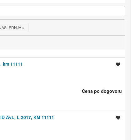
NASLEDNJA
»
6, km 11111
Shrani oglas
Cena po dogovoru
D Avt., L 2017, KM 11111
Shrani oglas