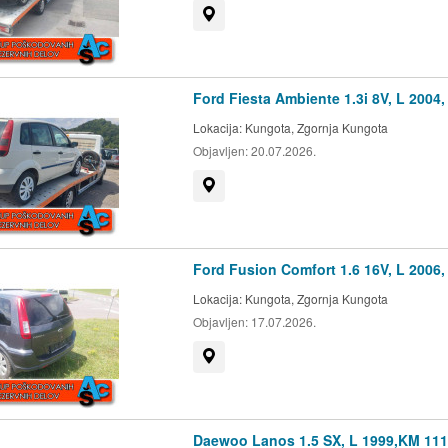
Prikaži na zemljevidu
Ford Fiesta Ambiente 1.3i 8V, L 2004
Lokacija:
Kungota, Zgornja Kungota
Objavljen:
20.07.2026.
Prikaži na zemljevidu
Ford Fusion Comfort 1.6 16V, L 2006
Lokacija:
Kungota, Zgornja Kungota
Objavljen:
17.07.2026.
Prikaži na zemljevidu
Daewoo Lanos 1.5 SX, L 1999,KM 11