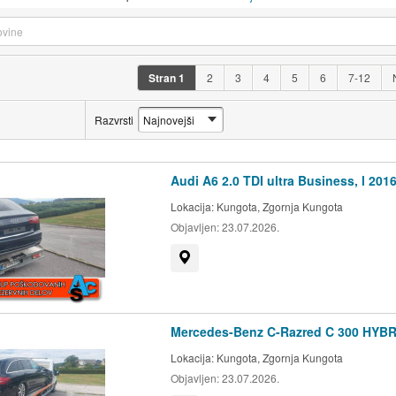
Stran
1
2
3
4
5
6
7-12
Razvrsti
Audi A6 2.0 TDI ultra Business, l 201
Lokacija:
Kungota, Zgornja Kungota
Objavljen:
23.07.2026.
Prikaži na zemljevidu
Mercedes-Benz C-Razred C 300 HYBRI
Lokacija:
Kungota, Zgornja Kungota
Objavljen:
23.07.2026.