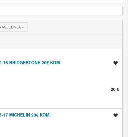
NASLEDNJA
»
0-16 BRIDGESTONE 20€ KOM.
Shrani oglas
20 €
-17 MICHELIN 20€ KOM.
Shrani oglas