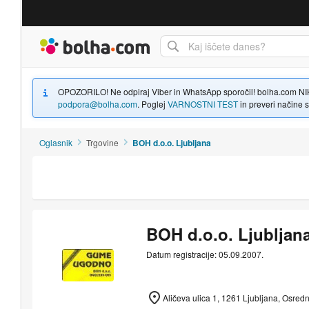
Bolha naslovna stran
OPOZORILO! Ne odpiraj Viber in WhatsApp sporočil! bolha.com NIKOLI
podpora@bolha.com
. Poglej
VARNOSTNI TEST
in preveri načine sp
Oglasnik
Trgovine
BOH d.o.o. Ljubljana
BOH d.o.o. Ljubljan
Datum registracije: 05.09.2007.
Aličeva ulica 1, 1261 Ljubljana, Osred