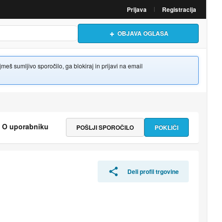
Prijava
Registracija
OBJAVA OGLASA
š sumljivo sporočilo, ga blokiraj in prijavi na email
O uporabniku
POŠLJI SPOROČILO
POKLIČI
Deli profil trgovine