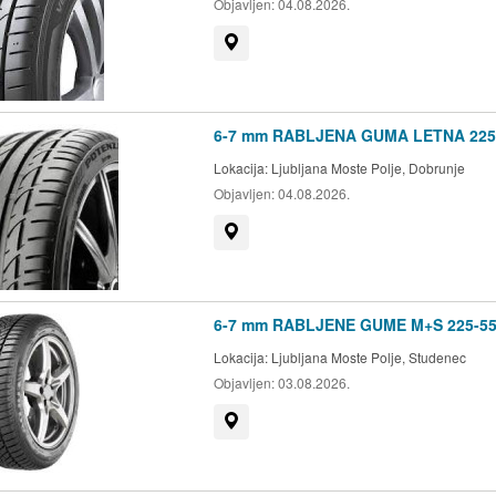
Objavljen:
04.08.2026.
Prikaži na zemljevidu
6-7 mm RABLJENA GUMA LETNA 225
Lokacija:
Ljubljana Moste Polje, Dobrunje
Objavljen:
04.08.2026.
Prikaži na zemljevidu
6-7 mm RABLJENE GUME M+S 225-55
Lokacija:
Ljubljana Moste Polje, Studenec
Objavljen:
03.08.2026.
Prikaži na zemljevidu