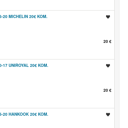
-20 MICHELIN 20€ KOM.
Shrani oglas
20 €
-17 UNIROYAL 20€ KOM.
Shrani oglas
20 €
5-20 HANKOOK 20€ KOM.
Shrani oglas