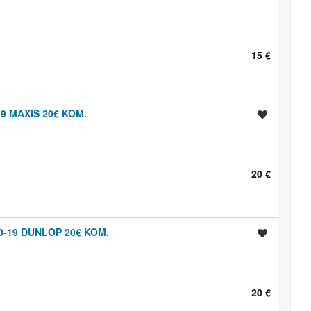
15 €
9 MAXIS 20€ KOM.
Shrani oglas
20 €
0-19 DUNLOP 20€ KOM.
Shrani oglas
20 €