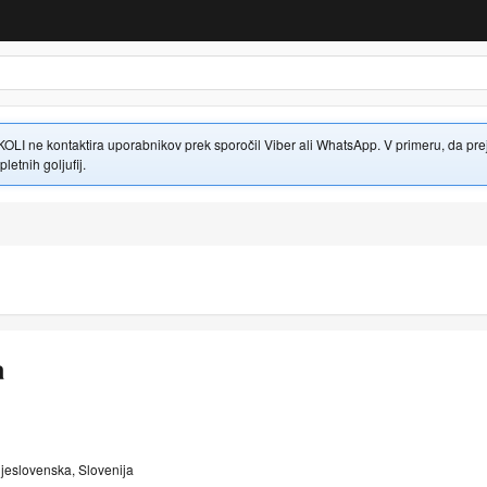
 ne kontaktira uporabnikov prek sporočil Viber ali WhatsApp. V primeru, da prejme
letnih goljufij.
a
njeslovenska, Slovenija