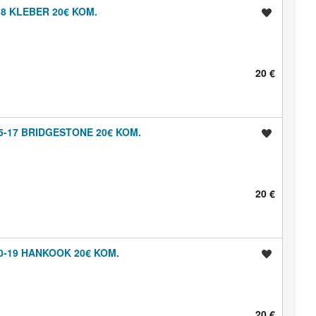
8 KLEBER 20€ KOM.
Shrani oglas
20 €
5-17 BRIDGESTONE 20€ KOM.
Shrani oglas
20 €
0-19 HANKOOK 20€ KOM.
Shrani oglas
20 €