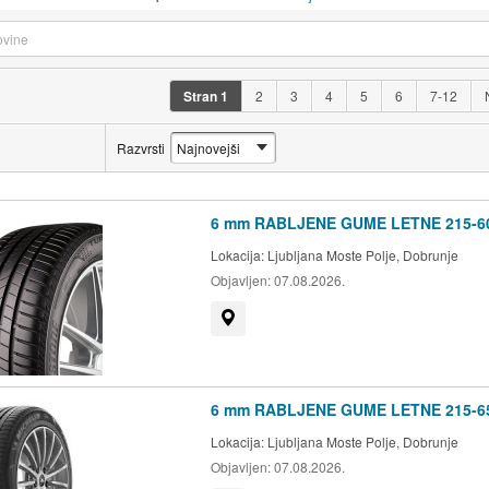
Stran
1
2
3
4
5
6
7-12
Razvrsti
6 mm RABLJENE GUME LETNE 215-6
Lokacija:
Ljubljana Moste Polje, Dobrunje
Objavljen:
07.08.2026.
Prikaži na zemljevidu
6 mm RABLJENE GUME LETNE 215-65
Lokacija:
Ljubljana Moste Polje, Dobrunje
Objavljen:
07.08.2026.