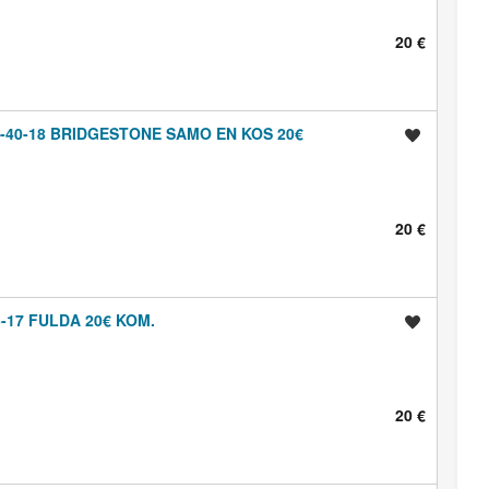
20 €
-40-18 BRIDGESTONE SAMO EN KOS 20€
Shrani oglas
20 €
-17 FULDA 20€ KOM.
Shrani oglas
20 €