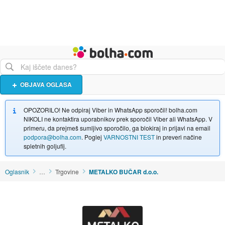
Živali
Turizem
Bolha naslovna stran
OBJAVA OGLASA
OPOZORILO! Ne odpiraj Viber in WhatsApp sporočil! bolha.com
NIKOLI ne kontaktira uporabnikov prek sporočil Viber ali WhatsApp. V
primeru, da prejmeš sumljivo sporočilo, ga blokiraj in prijavi na email
podpora@bolha.com
. Poglej
VARNOSTNI TEST
in preveri načine
spletnih goljufij.
Oglasnik
…
Trgovine
METALKO BUČAR d.o.o.