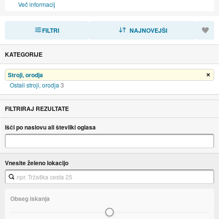
Več informacij
FILTRI
RAZVRSTI
NAJNOVEJŠI
KATEGORIJE
Stroji, orodja
Odstrani filter
Ostali stroji, orodja
3
FILTRIRAJ REZULTATE
Išči po naslovu ali številki oglasa
Vnesite želeno lokacijo
Obseg iskanja