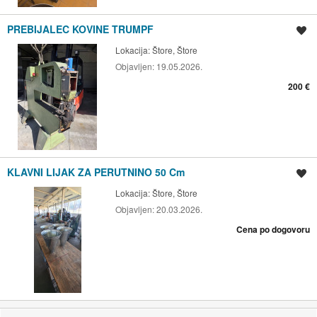
PREBIJALEC KOVINE TRUMPF
Shrani oglas
Lokacija:
Štore, Štore
Objavljen:
19.05.2026.
200 €
KLAVNI LIJAK ZA PERUTNINO 50 Cm
Shrani oglas
Lokacija:
Štore, Štore
Objavljen:
20.03.2026.
Cena po dogovoru