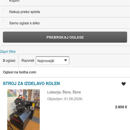
Kupim
Nakup preko spleta
Samo oglasi s sliko
PREBRSKAJ OGLASE
Zapri filtre
3
oglasi
Razvrsti
Oglasi na bolha.com
STROJ ZA IZDELAVO KOLEN
Shrani oglas
Lokacija:
Štore, Štore
Objavljen:
01.06.2026.
2.950 €