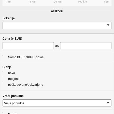
1 km
5 km
20 km
100 km
Vse
ali izberi
Lokacija
Cena (v EUR)
do
Samo BREZ SKRBI oglasi
Stanje
novo
rabljeno
poškodovano/pokvarjeno
Vrsta ponudbe