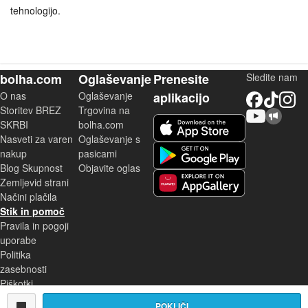
tehnologijo.
bolha.com
Oglaševanje
Prenesite
Sledite nam
O nas
Oglaševanje
aplikacijo
Facebook
TikTok
Instagram
Storitev BREZ
Trgovina na
YouTube
Skupnost bolha.com
iOS aplikacija
SKRBI
bolha.com
Nasveti za varen
Oglaševanje s
Android aplikacija
nakup
pasicami
Blog Skupnost
Objavite oglas
Zemljevid strani
Huawei aplikacija
Načini plačila
Stik in pomoč
Pravila in pogoji
uporabe
Politika
zasebnosti
Piškotki
POKLIČI
POKLIČI