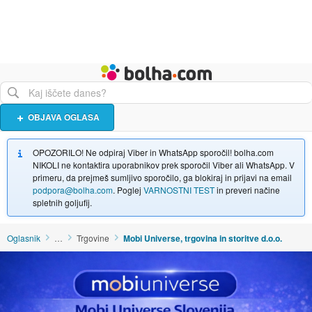
Živali
Turizem
Bolha naslovna stran
OBJAVA OGLASA
OPOZORILO! Ne odpiraj Viber in WhatsApp sporočil! bolha.com
NIKOLI ne kontaktira uporabnikov prek sporočil Viber ali WhatsApp. V
primeru, da prejmeš sumljivo sporočilo, ga blokiraj in prijavi na email
podpora@bolha.com
. Poglej
VARNOSTNI TEST
in preveri načine
spletnih goljufij.
Oglasnik
…
Trgovine
Mobi Universe, trgovina in storitve d.o.o.