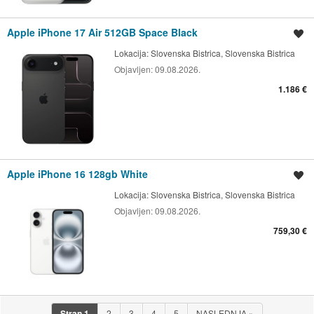
Apple iPhone 17 Air 512GB Space Black
Shrani oglas
Lokacija:
Slovenska Bistrica, Slovenska Bistrica
Objavljen:
09.08.2026.
1.186 €
Apple iPhone 16 128gb White
Shrani oglas
Lokacija:
Slovenska Bistrica, Slovenska Bistrica
Objavljen:
09.08.2026.
759,30 €
Stran
1
2
3
4
5
NASLEDNJA
»