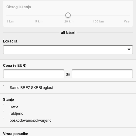
Obseg iskanja
1 km
5 km
20 km
100 km
Vse
ali izberi
Lokacija
Cena (v EUR)
do
Samo BREZ SKRBI oglasi
Stanje
novo
rabljeno
poškodovano/pokvarjeno
Vrsta ponudbe