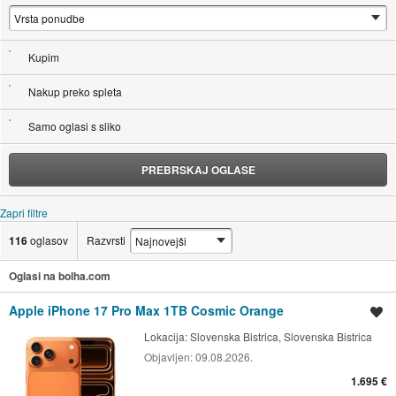
Kupim
Nakup preko spleta
Samo oglasi s sliko
PREBRSKAJ OGLASE
Zapri filtre
116
oglasov
Razvrsti
Oglasi na bolha.com
Apple iPhone 17 Pro Max 1TB Cosmic Orange
Shrani oglas
Lokacija:
Slovenska Bistrica, Slovenska Bistrica
Objavljen:
09.08.2026.
1.695 €