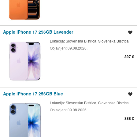
Apple iPhone 17 256GB Lavender
Shrani oglas
Lokacija:
Slovenska Bistrica, Slovenska Bistrica
Objavljen:
09.08.2026.
897 €
Apple iPhone 17 256GB Blue
Shrani oglas
Lokacija:
Slovenska Bistrica, Slovenska Bistrica
Objavljen:
09.08.2026.
888 €