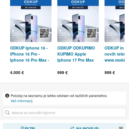
ODKUP Iphone 16 -
ODKUP ODKUPIMO
ODKUP in 
iPhone 16 Pro -
KUPIMO Apple
novih telef
Iphone 16 Pro Max -
Iphone 17 Pro Max
www.mobiun
Samsung
Samsung Galaxy S25
i | 04144403
4.000 €
999 €
999 €
Položaj na seznamu je lahko odvisen od različnih parametrov.
Več informacij
FILTRI
RAZVRSTI
NAJNOVEJŠI