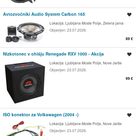
Avtozvočniki Audio System Carbon 165
Shrani oglas
Lokacija:
Ljubljana Moste Polje, Zelena jama
Objavljen:
23.07.2026.
89 €
Nizkotonec v ohišju Renegade RXV 1000 - Akcija
Shrani oglas
Lokacija:
Ljubljana Moste Polje, Nove Jarše
Objavljen:
23.07.2026.
99 €
ISO konektor za Volkswagen (2004 -)
Shrani oglas
Lokacija:
Ljubljana Moste Polje, Nove Jarše
Objavljen:
23.07.2026.