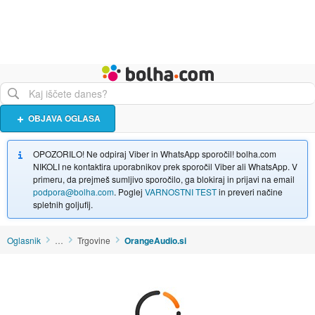
Živali
Turizem
Bolha naslovna stran
OBJAVA OGLASA
OPOZORILO! Ne odpiraj Viber in WhatsApp sporočil! bolha.com
NIKOLI ne kontaktira uporabnikov prek sporočil Viber ali WhatsApp. V
primeru, da prejmeš sumljivo sporočilo, ga blokiraj in prijavi na email
podpora@bolha.com
. Poglej
VARNOSTNI TEST
in preveri načine
spletnih goljufij.
Oglasnik
…
Trgovine
OrangeAudio.si