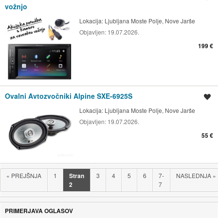
vožnjo
Lokacija:
Ljubljana Moste Polje, Nove Jarše
Objavljen:
19.07.2026.
199 €
Ovalni Avtozvočniki Alpine SXE-6925S
Shrani oglas
Lokacija:
Ljubljana Moste Polje, Nove Jarše
Objavljen:
19.07.2026.
55 €
«
PREJŠNJA
1
Stran
3
4
5
6
7-
NASLEDNJA
»
2
7
PRIMERJAVA OGLASOV