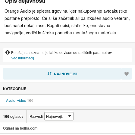
Opis dejavnosti
Orange Audio je spletna trgovina, kjer nakupovanje avtoakustike
postane preprosto. Če si še začetnik ali pa izkušen audio veteran,
boš našel nekaj zase. Bogati opisi, statistike, enostavna
navigacija, vodiči in široka ponudba montažnega materiala.
Položaj na seznamu je lahko odvisen od različnih parametrov.
Več informacij
RAZVRSTI
NAJNOVEJŠI
KATEGORIJE
Avdio, video
166
166
oglasov
Razvrsti
Oglasi na bolha.com