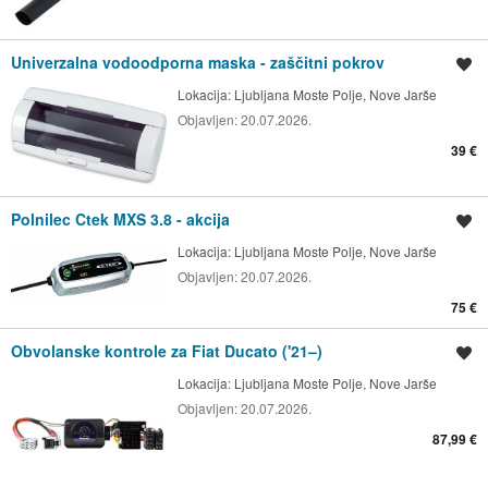
Univerzalna vodoodporna maska - zaščitni pokrov
Shrani oglas
Lokacija:
Ljubljana Moste Polje, Nove Jarše
Objavljen:
20.07.2026.
39 €
Polnilec Ctek MXS 3.8 - akcija
Shrani oglas
Lokacija:
Ljubljana Moste Polje, Nove Jarše
Objavljen:
20.07.2026.
75 €
Obvolanske kontrole za Fiat Ducato ('21–)
Shrani oglas
Lokacija:
Ljubljana Moste Polje, Nove Jarše
Objavljen:
20.07.2026.
87,99 €