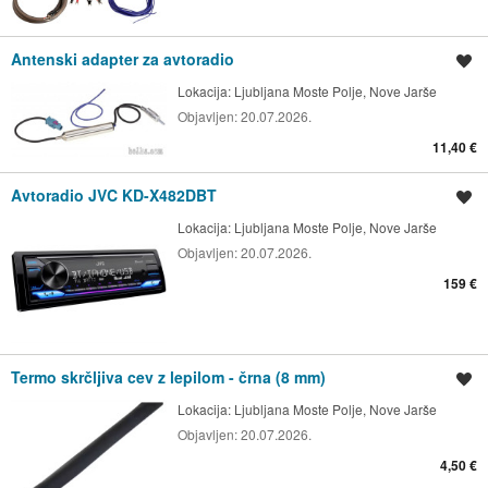
Antenski adapter za avtoradio
Shrani oglas
Lokacija:
Ljubljana Moste Polje, Nove Jarše
Objavljen:
20.07.2026.
11,40 €
Avtoradio JVC KD-X482DBT
Shrani oglas
Lokacija:
Ljubljana Moste Polje, Nove Jarše
Objavljen:
20.07.2026.
159 €
Termo skrčljiva cev z lepilom - črna (8 mm)
Shrani oglas
Lokacija:
Ljubljana Moste Polje, Nove Jarše
Objavljen:
20.07.2026.
4,50 €