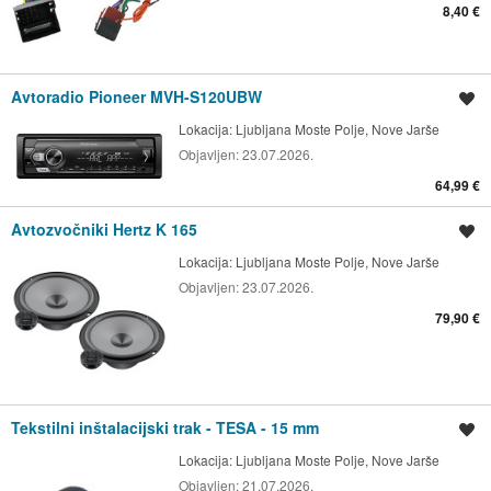
8,40 €
Avtoradio Pioneer MVH-S120UBW
Shrani oglas
Lokacija:
Ljubljana Moste Polje, Nove Jarše
Objavljen:
23.07.2026.
64,99 €
Avtozvočniki Hertz K 165
Shrani oglas
Lokacija:
Ljubljana Moste Polje, Nove Jarše
Objavljen:
23.07.2026.
79,90 €
Tekstilni inštalacijski trak - TESA - 15 mm
Shrani oglas
Lokacija:
Ljubljana Moste Polje, Nove Jarše
Objavljen:
21.07.2026.