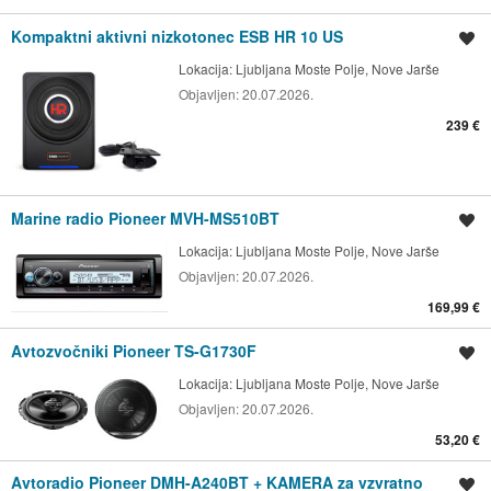
Kompaktni aktivni nizkotonec ESB HR 10 US
Shrani oglas
Lokacija:
Ljubljana Moste Polje, Nove Jarše
Objavljen:
20.07.2026.
239 €
Marine radio Pioneer MVH-MS510BT
Shrani oglas
Lokacija:
Ljubljana Moste Polje, Nove Jarše
Objavljen:
20.07.2026.
169,99 €
Avtozvočniki Pioneer TS-G1730F
Shrani oglas
Lokacija:
Ljubljana Moste Polje, Nove Jarše
Objavljen:
20.07.2026.
53,20 €
Avtoradio Pioneer DMH-A240BT + KAMERA za vzvratno
Shrani oglas