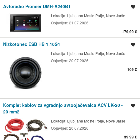
Avtoradio Pioneer DMH-A240BT
Shrani oglas
Lokacija:
Ljubljana Moste Polje, Nove Jarše
Objavljen:
21.07.2026.
179,99 €
Nizkotonec ESB HB 1.10S4
Shrani oglas
Lokacija:
Ljubljana Moste Polje, Nove Jarše
Objavljen:
20.07.2026.
109 €
Komplet kablov za vgradnjo avtoojačevalca ACV LK-20 -
Shrani oglas
20 mm2
Lokacija:
Ljubljana Moste Polje, Nove Jarše
Objavljen:
20.07.2026.
39,99 €