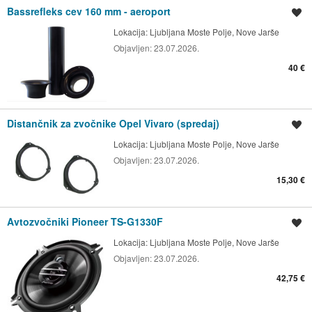
Bassrefleks cev 160 mm - aeroport
Shrani oglas
Lokacija:
Ljubljana Moste Polje, Nove Jarše
Objavljen:
23.07.2026.
40 €
Distančnik za zvočnike Opel Vivaro (spredaj)
Shrani oglas
Lokacija:
Ljubljana Moste Polje, Nove Jarše
Objavljen:
23.07.2026.
15,30 €
Avtozvočniki Pioneer TS-G1330F
Shrani oglas
Lokacija:
Ljubljana Moste Polje, Nove Jarše
Objavljen:
23.07.2026.
42,75 €