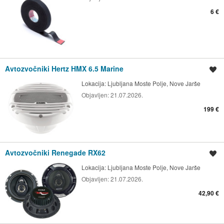
6 €
Avtozvočniki Hertz HMX 6.5 Marine
Shrani oglas
Lokacija:
Ljubljana Moste Polje, Nove Jarše
Objavljen:
21.07.2026.
199 €
Avtozvočniki Renegade RX62
Shrani oglas
Lokacija:
Ljubljana Moste Polje, Nove Jarše
Objavljen:
21.07.2026.
42,90 €