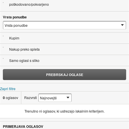
poškodovano/pokvarjeno
Xbox 360
Vrsta ponudbe
Xbox 360 Slim
Nintendo Wii
Kupim
Nintendo DS, DSL, DSi, 3DS
Nakup preko spleta
Vse ostale retro konzole za prave zbiratelje in nostalgike
Samo oglasi s sliko
Zakaj PlayGame.si??
PREBRSKAJ OGLASE
25 let izkušenj in zaupanja
Zapri filtre
0
oglasov
Razvrsti
Strokoven servis in podpora
Trenutno ni oglasov, ki ustrezajo iskalnim kriterijem.
Možnost menjave in odkupa
PRIMERJAVA OGLASOV