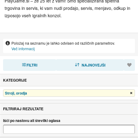
PlayGame.si – že 25 let z vami! Smo specializirana spletna
trgovina in servis, ki vam nudi prodajo, servis, menjavo, odkup in
izposojo vseh igralnih konzol.
Na voljo so najnovejše konzole:
Položaj na seznamu je lahko odvisen od različnih parametrov.
PlayStation 4
Več informacij
PlayStation 4 Pro
FILTRI
RAZVRSTI
NAJNOVEJŠI
PlayStation 5
KATEGORIJE
Xbox One
Stroji, orodja
Odstrani filter
Xbox One S
FILTRIRAJ REZULTATE
Xbox One X
Išči po naslovu ali številki oglasa
Xbox Series S