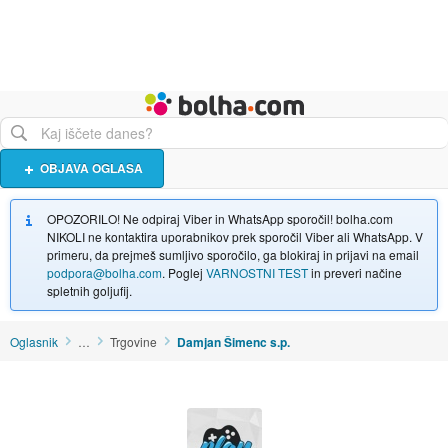
Živali
Turizem
Bolha naslovna stran
OBJAVA OGLASA
OPOZORILO! Ne odpiraj Viber in WhatsApp sporočil! bolha.com
NIKOLI ne kontaktira uporabnikov prek sporočil Viber ali WhatsApp. V
primeru, da prejmeš sumljivo sporočilo, ga blokiraj in prijavi na email
podpora@bolha.com
. Poglej
VARNOSTNI TEST
in preveri načine
spletnih goljufij.
Oglasnik
…
Trgovine
Damjan Šimenc s.p.