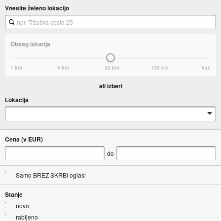
Vnesite želeno lokacijo
Xbox Series X
Nintendo Switch
Obseg iskanja
Nintendo Switch OLED
1 km
5 km
20 km
100 km
Vse
ali izberi
Ponujamo tudi širok izbor retro konzol:
Lokacija
PlayStation 2
PS Two
Cena (v EUR)
do
PlayStation 3
Samo BREZ SKRBI oglasi
Sony PSP
Stanje
novo
Xbox
rabljeno