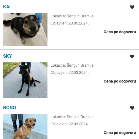
KAI
Shrani oglas
Lokacija:
Šentjur, Dramlje
Objavljen:
28.05.2024.
Cena po dogovoru
SKY
Shrani oglas
Lokacija:
Šentjur, Dramlje
Objavljen:
22.03.2024.
Cena po dogovoru
BONO
Shrani oglas
Lokacija:
Šentjur, Dramlje
Objavljen:
22.03.2024.
Cena po dogovoru