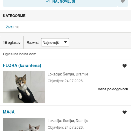
NAJNOVEJŠI
KATEGORIJE
Živali
16
16
oglasov
Razvrsti
Oglasi na bolha.com
FLORA (karantena)
Shrani oglas
Lokacija:
Šentjur, Dramlje
Objavljen:
24.07.2026.
Cena po dogovoru
MAJA
Shrani oglas
Lokacija:
Šentjur, Dramlje
Objavljen:
24.07.2026.