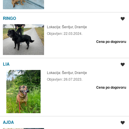
RINGO
Shrani oglas
Lokacija:
Šentjur, Dramlje
Objavljen:
22.03.2024.
Cena po dogovoru
LIA
Shrani oglas
Lokacija:
Šentjur, Dramlje
Objavljen:
26.07.2023.
Cena po dogovoru
AJDA
Shrani oglas