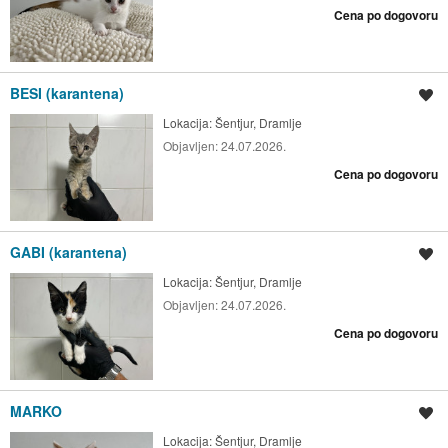
Cena po dogovoru
BESI (karantena)
Shrani oglas
Lokacija:
Šentjur, Dramlje
Objavljen:
24.07.2026.
Cena po dogovoru
GABI (karantena)
Shrani oglas
Lokacija:
Šentjur, Dramlje
Objavljen:
24.07.2026.
Cena po dogovoru
MARKO
Shrani oglas
Lokacija:
Šentjur, Dramlje