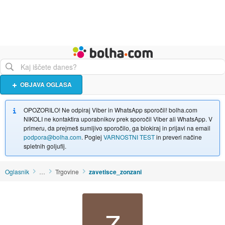
Živali
Turizem
Bolha naslovna stran
OBJAVA OGLASA
OPOZORILO! Ne odpiraj Viber in WhatsApp sporočil! bolha.com
NIKOLI ne kontaktira uporabnikov prek sporočil Viber ali WhatsApp. V
primeru, da prejmeš sumljivo sporočilo, ga blokiraj in prijavi na email
podpora@bolha.com
. Poglej
VARNOSTNI TEST
in preveri načine
spletnih goljufij.
Oglasnik
…
Trgovine
zavetisce_zonzani
Z