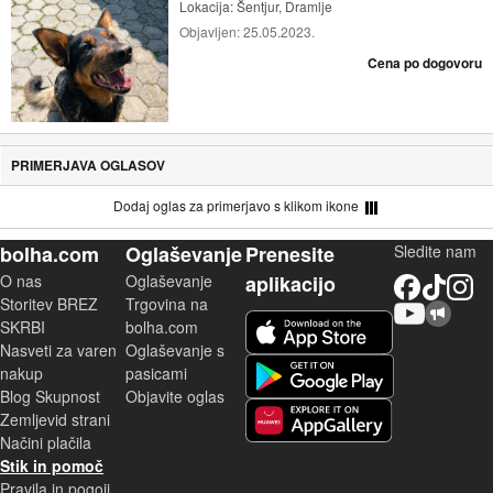
Lokacija:
Šentjur, Dramlje
Objavljen:
25.05.2023.
Cena po dogovoru
PRIMERJAVA OGLASOV
Dodaj oglas za primerjavo s klikom ikone
bolha.com
Oglaševanje
Prenesite
Sledite nam
O nas
Oglaševanje
aplikacijo
Facebook
TikTok
Instagram
Storitev BREZ
Trgovina na
YouTube
Skupnost bolha.com
iOS aplikacija
SKRBI
bolha.com
Nasveti za varen
Oglaševanje s
Android aplikacija
nakup
pasicami
Blog Skupnost
Objavite oglas
Zemljevid strani
Huawei aplikacija
Načini plačila
Stik in pomoč
Pravila in pogoji