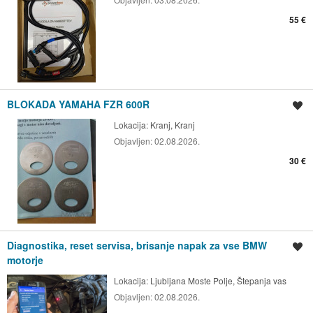
55 €
BLOKADA YAMAHA FZR 600R
Shrani oglas
Lokacija:
Kranj, Kranj
Objavljen:
02.08.2026.
30 €
Diagnostika, reset servisa, brisanje napak za vse BMW
Shrani oglas
motorje
Lokacija:
Ljubljana Moste Polje, Štepanja vas
Objavljen:
02.08.2026.