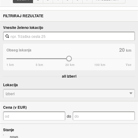
FILTRIRAJ REZULTATE
Vnesite želeno lokacijo
20
Obseg iskanja
km
1 km
5 km
20 km
100 km
Vse
ali izberi
Lokacija
Izberi
Cena (v EUR)
do
Stanje
novo