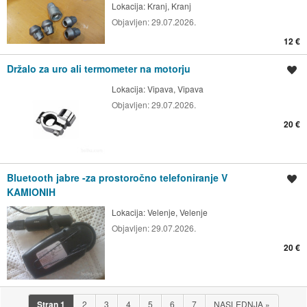
Lokacija:
Kranj, Kranj
Objavljen:
29.07.2026.
12 €
Držalo za uro ali termometer na motorju
Shrani oglas
Lokacija:
Vipava, Vipava
Objavljen:
29.07.2026.
20 €
Bluetooth jabre -za prostoročno telefoniranje V
Shrani oglas
KAMIONIH
Lokacija:
Velenje, Velenje
Objavljen:
29.07.2026.
20 €
Stran
1
2
3
4
5
6
7
NASLEDNJA
»