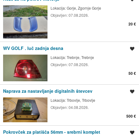
Lokacija:
Gorje, Zgornje Gorje
Objavljen:
07.08.2026.
20 €
WV GOLF . luč zadnja desna
Shrani oglas
Lokacija:
Trebnje, Trebnje
Objavljen:
07.08.2026.
50 €
Naprava za nastavljanje digitalnih števcev
Shrani oglas
Lokacija:
Trbovlje, Trbovlje
Objavljen:
04.08.2026.
500 €
Pokrovček za platišča 56mm - srebrni komplet
Shrani oglas