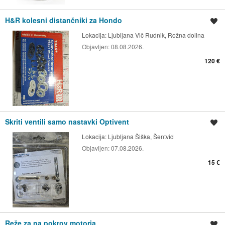
H&R kolesni distančniki za Hondo
Shrani oglas
Lokacija:
Ljubljana Vič Rudnik, Rožna dolina
Objavljen:
08.08.2026.
120 €
Skriti ventili samo nastavki Optivent
Shrani oglas
Lokacija:
Ljubljana Šiška, Šentvid
Objavljen:
07.08.2026.
15 €
Reže za na pokrov motorja
Shrani oglas