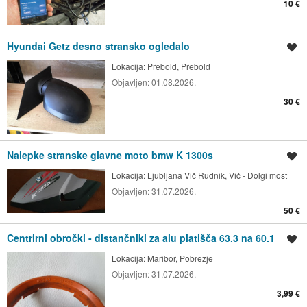
10 €
Hyundai Getz desno stransko ogledalo
Shrani oglas
Lokacija:
Prebold, Prebold
Objavljen:
01.08.2026.
30 €
Nalepke stranske glavne moto bmw K 1300s
Shrani oglas
Lokacija:
Ljubljana Vič Rudnik, Vič - Dolgi most
Objavljen:
31.07.2026.
50 €
Centrirni obročki - distančniki za alu platišča 63.3 na 60.1
Shrani oglas
Lokacija:
Maribor, Pobrežje
Objavljen:
31.07.2026.
3,99 €