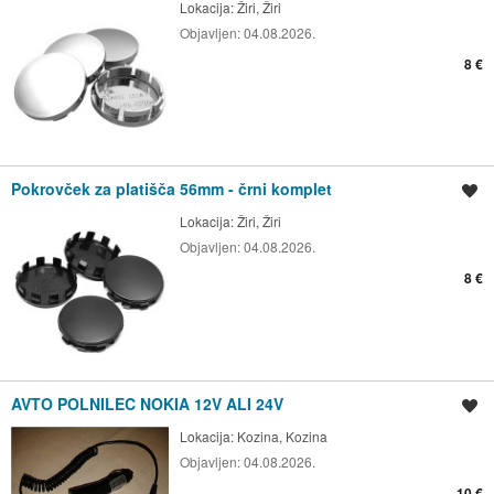
Lokacija:
Žiri, Žiri
Objavljen:
04.08.2026.
8 €
Pokrovček za platišča 56mm - črni komplet
Shrani oglas
Lokacija:
Žiri, Žiri
Objavljen:
04.08.2026.
8 €
AVTO POLNILEC NOKIA 12V ALI 24V
Shrani oglas
Lokacija:
Kozina, Kozina
Objavljen:
04.08.2026.
10 €