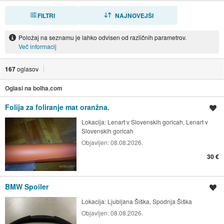
FILTRI
RAZVRSTI
NAJNOVEJŠI
Položaj na seznamu je lahko odvisen od različnih parametrov.
Več informacij
167
oglasov
Oglasi na bolha.com
Folija za foliranje mat oranžna.
Shrani oglas
Lokacija:
Lenart v Slovenskih goricah, Lenart v
Slovenskih goricah
Objavljen:
08.08.2026.
30 €
BMW Spoiler
Shrani oglas
Lokacija:
Ljubljana Šiška, Spodnja Šiška
Objavljen:
08.08.2026.