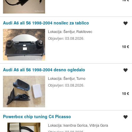
Audi A6 ali S6 1998-2004 nosilec za tablico
Shrani oglas
Lokacija:
Šentjur, Rakitovec
Objavljen:
03.08.2026.
10 €
Audi A6 ali S6 1998-2004 desno ogledalo
Shrani oglas
Lokacija:
Šentjur, Turno
Objavljen:
03.08.2026.
10 €
Powerbox chip tuning C4 Picasso
Shrani oglas
Lokacija:
Ivančna Gorica, Višnja Gora
Objavljen:
03.08.2026.