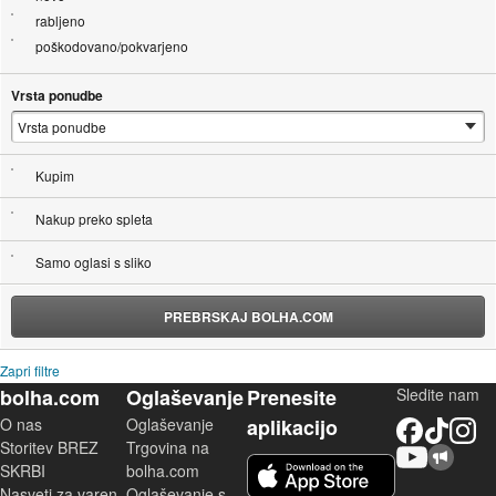
rabljeno
poškodovano/pokvarjeno
Vrsta ponudbe
Kupim
Nakup preko spleta
Samo oglasi s sliko
PREBRSKAJ BOLHA.COM
Zapri filtre
bolha.com
Oglaševanje
Prenesite
Sledite nam
O nas
Oglaševanje
aplikacijo
Facebook
TikTok
Instagram
Storitev BREZ
Trgovina na
YouTube
Skupnost bolha.com
iOS aplikacija
SKRBI
bolha.com
Nasveti za varen
Oglaševanje s