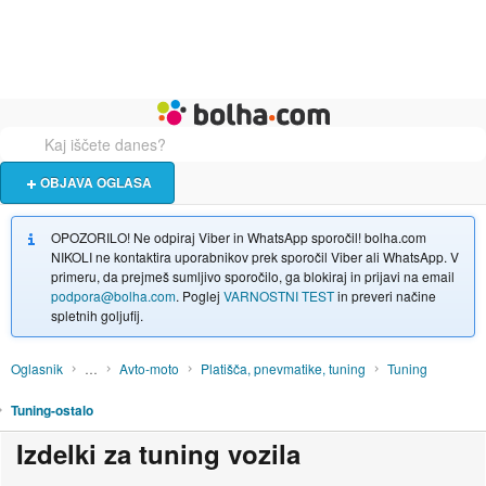
Živali
Turizem
Bolha naslovna stran
OBJAVA OGLASA
OPOZORILO! Ne odpiraj Viber in WhatsApp sporočil! bolha.com
NIKOLI ne kontaktira uporabnikov prek sporočil Viber ali WhatsApp. V
primeru, da prejmeš sumljivo sporočilo, ga blokiraj in prijavi na email
podpora@bolha.com
. Poglej
VARNOSTNI TEST
in preveri načine
spletnih goljufij.
Oglasnik
…
Avto-moto
Platišča, pnevmatike, tuning
Tuning
Tuning-ostalo
Izdelki za tuning vozila