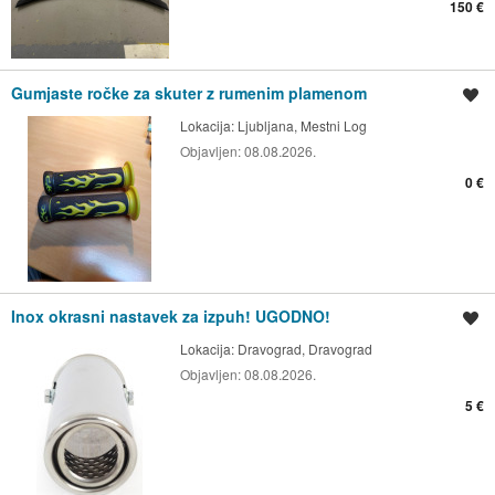
150 €
Gumjaste ročke za skuter z rumenim plamenom
Shrani oglas
Lokacija:
Ljubljana, Mestni Log
Objavljen:
08.08.2026.
0 €
Inox okrasni nastavek za izpuh! UGODNO!
Shrani oglas
Lokacija:
Dravograd, Dravograd
Objavljen:
08.08.2026.
5 €