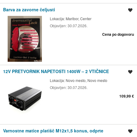
Barva za zavorne čeljusti
Shrani oglas
Lokacija:
Maribor, Center
Objavljen:
30.07.2026.
Cena po dogovoru
12V PRETVORNIK NAPETOSTI 1400W – 2 VTIČNICE
Shrani oglas
Lokacija:
Novo mesto, Novo mesto
Objavljen:
30.07.2026.
109,99 €
Varnostne matice platišč M12x1,5 konus, odprte
Shrani oglas