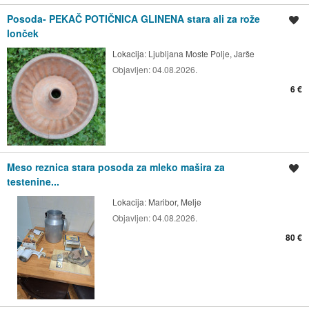
Posoda- PEKAČ POTIČNICA GLINENA stara ali za rože
Shrani oglas
lonček
Lokacija:
Ljubljana Moste Polje, Jarše
Objavljen:
04.08.2026.
6 €
Meso reznica stara posoda za mleko mašira za
Shrani oglas
testenine...
Lokacija:
Maribor, Melje
Objavljen:
04.08.2026.
80 €