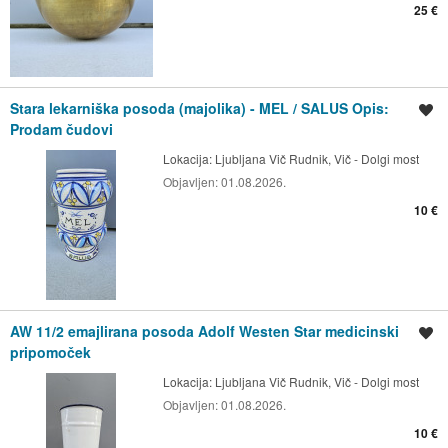
25 €
Stara lekarniška posoda (majolika) - MEL / SALUS Opis:
Shrani oglas
Prodam čudovi
Lokacija:
Ljubljana Vič Rudnik, Vič - Dolgi most
Objavljen:
01.08.2026.
10 €
AW 11/2 emajlirana posoda Adolf Westen Star medicinski
Shrani oglas
pripomoček
Lokacija:
Ljubljana Vič Rudnik, Vič - Dolgi most
Objavljen:
01.08.2026.
10 €