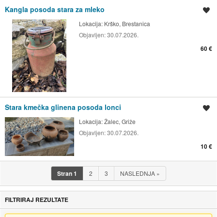
Kangla posoda stara za mleko
Shrani oglas
Lokacija:
Krško, Brestanica
Objavljen:
30.07.2026.
60 €
Stara kmečka glinena posoda lonci
Shrani oglas
Lokacija:
Žalec, Griže
Objavljen:
30.07.2026.
10 €
Stran
1
2
3
NASLEDNJA
»
FILTRIRAJ REZULTATE