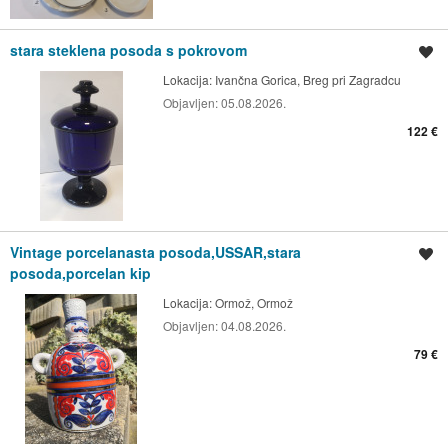
stara steklena posoda s pokrovom
Shrani oglas
Lokacija:
Ivančna Gorica, Breg pri Zagradcu
Objavljen:
05.08.2026.
122 €
Vintage porcelanasta posoda,USSAR,stara
Shrani oglas
posoda,porcelan kip
Lokacija:
Ormož, Ormož
Objavljen:
04.08.2026.
79 €