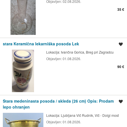
Objavljen:
02.08.2026.
35 €
stara Keramična lekarniška posoda Lek
Shrani oglas
Lokacija:
Ivančna Gorica, Breg pri Zagradcu
Objavljen:
01.08.2026.
90 €
Stara medeninasta posoda / skleda (26 cm) Opis: Prodam
Shrani oglas
lepo ohranjen
Lokacija:
Ljubljana Vič Rudnik, Vič - Dolgi most
Objavljen:
01.08.2026.