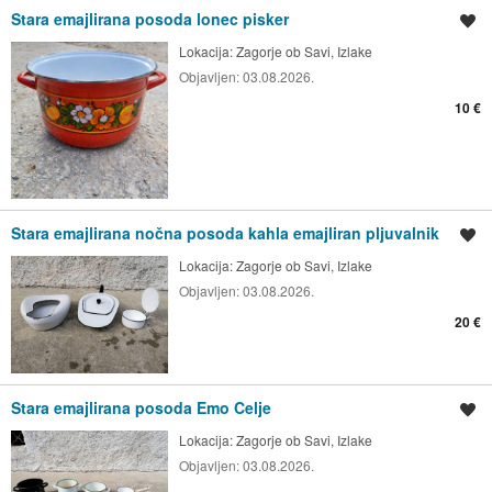
Stara emajlirana posoda lonec pisker
Shrani oglas
Lokacija:
Zagorje ob Savi, Izlake
Objavljen:
03.08.2026.
10 €
Stara emajlirana nočna posoda kahla emajliran pljuvalnik
Shrani oglas
Lokacija:
Zagorje ob Savi, Izlake
Objavljen:
03.08.2026.
20 €
Stara emajlirana posoda Emo Celje
Shrani oglas
Lokacija:
Zagorje ob Savi, Izlake
Objavljen:
03.08.2026.