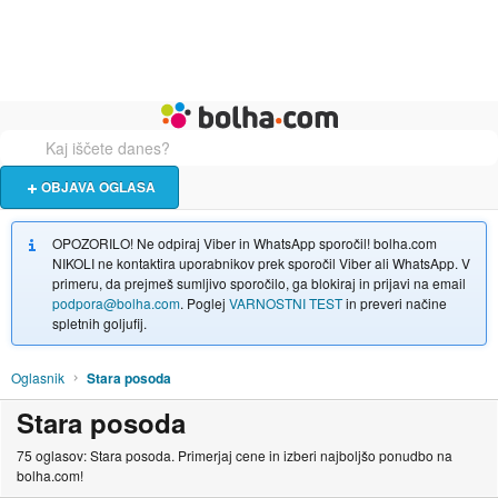
Živali
Turizem
Bolha naslovna stran
OBJAVA OGLASA
OPOZORILO! Ne odpiraj Viber in WhatsApp sporočil! bolha.com
NIKOLI ne kontaktira uporabnikov prek sporočil Viber ali WhatsApp. V
primeru, da prejmeš sumljivo sporočilo, ga blokiraj in prijavi na email
podpora@bolha.com
. Poglej
VARNOSTNI TEST
in preveri načine
spletnih goljufij.
Oglasnik
Stara posoda
Stara posoda
75 oglasov: Stara posoda. Primerjaj cene in izberi najboljšo ponudbo na
bolha.com!