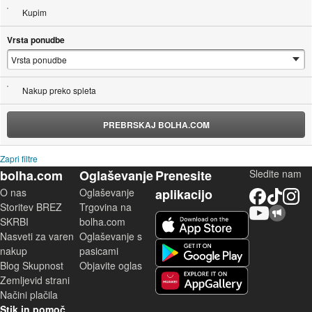
Kupim
Vrsta ponudbe
Nakup preko spleta
PREBRSKAJ BOLHA.COM
Zapri filtre
bolha.com
Oglaševanje
Prenesite
Sledite nam
O nas
Oglaševanje
aplikacijo
Facebook
TikTok
Instagram
Storitev BREZ
Trgovina na
YouTube
Skupnost bolha.com
iOS aplikacija
SKRBI
bolha.com
Nasveti za varen
Oglaševanje s
Android aplikacija
nakup
pasicami
Blog Skupnost
Objavite oglas
Zemljevid strani
Huawei aplikacija
Načini plačila
Stik in pomoč