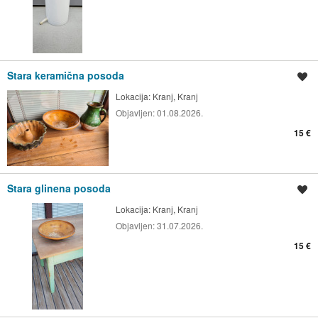
Stara keramična posoda
Shrani oglas
Lokacija:
Kranj, Kranj
Objavljen:
01.08.2026.
15 €
Stara glinena posoda
Shrani oglas
Lokacija:
Kranj, Kranj
Objavljen:
31.07.2026.
15 €