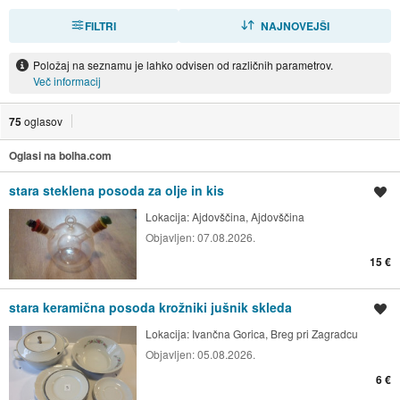
FILTRI
RAZVRSTI
NAJNOVEJŠI
Položaj na seznamu je lahko odvisen od različnih parametrov.
Več informacij
75
oglasov
Oglasi na bolha.com
stara steklena posoda za olje in kis
Shrani oglas
Lokacija:
Ajdovščina, Ajdovščina
Objavljen:
07.08.2026.
15 €
stara keramična posoda krožniki jušnik skleda
Shrani oglas
Lokacija:
Ivančna Gorica, Breg pri Zagradcu
Objavljen:
05.08.2026.
6 €