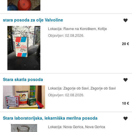
stara posoda za olje Valvoline
Shrani oglas
Lokacija:
Ravne na Koroškem, Kotlje
Objavljen:
02.08.2026.
20 €
Stara skatla posoda
Shrani oglas
Lokacija:
Zagorje ob Savi, Zagorje ob Savi
Objavljen:
02.08.2026.
10 €
Stara laboratorijska, lekarniška merilna posoda
Shrani oglas
Lokacija:
Nova Gorica, Nova Gorica