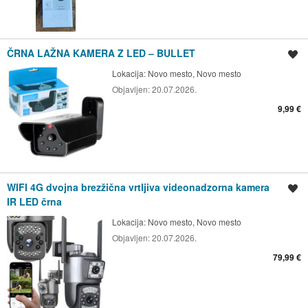
ČRNA LAŽNA KAMERA Z LED – BULLET
Shrani oglas
Lokacija:
Novo mesto, Novo mesto
Objavljen:
20.07.2026.
9,99 €
WIFI 4G dvojna brezžična vrtljiva videonadzorna kamera
Shrani oglas
IR LED črna
Lokacija:
Novo mesto, Novo mesto
Objavljen:
20.07.2026.
79,99 €