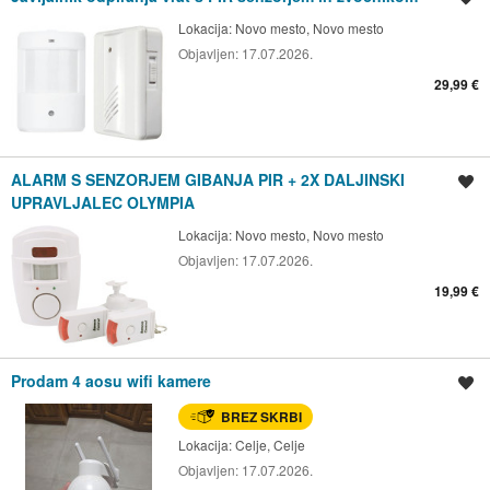
Lokacija:
Novo mesto, Novo mesto
Objavljen:
17.07.2026.
29,99 €
ALARM S SENZORJEM GIBANJA PIR + 2X DALJINSKI
Shrani oglas
UPRAVLJALEC OLYMPIA
Lokacija:
Novo mesto, Novo mesto
Objavljen:
17.07.2026.
19,99 €
Prodam 4 aosu wifi kamere
Shrani oglas
BREZ SKRBI
Lokacija:
Celje, Celje
Objavljen:
17.07.2026.