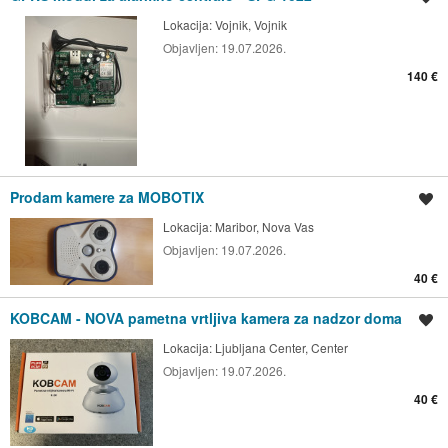
Lokacija:
Vojnik, Vojnik
Objavljen:
19.07.2026.
140 €
Prodam kamere za MOBOTIX
Shrani oglas
Lokacija:
Maribor, Nova Vas
Objavljen:
19.07.2026.
40 €
KOBCAM - NOVA pametna vrtljiva kamera za nadzor doma
Shrani oglas
Lokacija:
Ljubljana Center, Center
Objavljen:
19.07.2026.
40 €