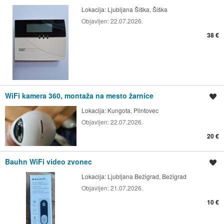
Lokacija:
Ljubljana Šiška, Šiška
Objavljen:
22.07.2026.
38 €
WiFi kamera 360, montaža na mesto žarnice
Shrani oglas
Lokacija:
Kungota, Plintovec
Objavljen:
22.07.2026.
20 €
Bauhn WiFi video zvonec
Shrani oglas
Lokacija:
Ljubljana Bežigrad, Bežigrad
Objavljen:
21.07.2026.
10 €