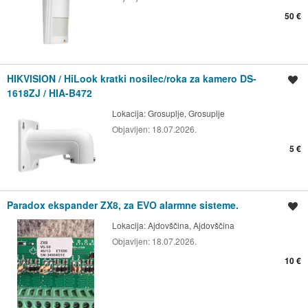
50 €
HIKVISION / HiLook kratki nosilec/roka za kamero DS-
Shrani oglas
1618ZJ / HIA-B472
Lokacija:
Grosuplje, Grosuplje
Objavljen:
18.07.2026.
5 €
Paradox ekspander ZX8, za EVO alarmne sisteme.
Shrani oglas
Lokacija:
Ajdovščina, Ajdovščina
Objavljen:
18.07.2026.
10 €