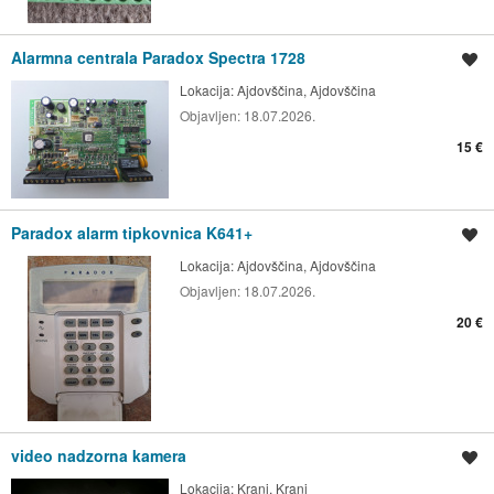
Alarmna centrala Paradox Spectra 1728
Shrani oglas
Lokacija:
Ajdovščina, Ajdovščina
Objavljen:
18.07.2026.
15 €
Paradox alarm tipkovnica K641+
Shrani oglas
Lokacija:
Ajdovščina, Ajdovščina
Objavljen:
18.07.2026.
20 €
video nadzorna kamera
Shrani oglas
Lokacija:
Kranj, Kranj