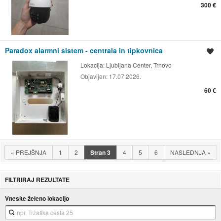
300 €
Paradox alarmni sistem - centrala in tipkovnica
Shrani oglas
Lokacija:
Ljubljana Center, Trnovo
Objavljen:
17.07.2026.
60 €
«
PREJŠNJA
1
2
Stran
3
4
5
6
NASLEDNJA
»
FILTRIRAJ REZULTATE
Vnesite želeno lokacijo