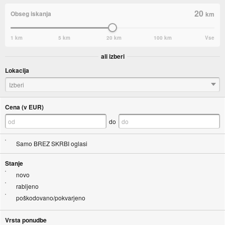
20
Obseg iskanja
km
1 km
5 km
20 km
100 km
Vse
ali izberi
Lokacija
Izberi
Cena (v EUR)
do
Samo BREZ SKRBI oglasi
Stanje
novo
rabljeno
poškodovano/pokvarjeno
Vrsta ponudbe