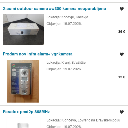
Xiaomi outdoor camera aw300 kamera neuporabljena
Shrani oglas
Lokacija:
Kočevje, Kočevje
Objavljen:
19.07.2026.
36 €
Prodam nov infra alarm+ vgr.kamera
Shrani oglas
Lokacija:
Kranj, Stražišče
Objavljen:
19.07.2026.
12 €
Paradox pmd2p 868MHz
Shrani oglas
Lokacija:
Kidričevo, Lovrenc na Dravskem polju
Objavljen:
19.07.2026.