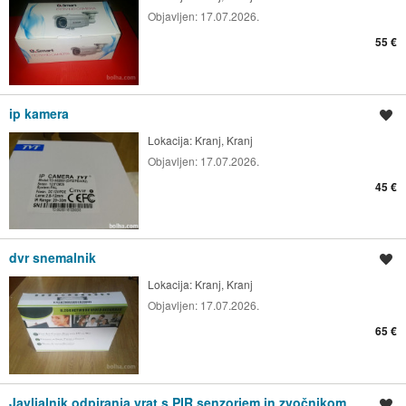
Objavljen:
17.07.2026.
55 €
ip kamera
Shrani oglas
Lokacija:
Kranj, Kranj
Objavljen:
17.07.2026.
45 €
dvr snemalnik
Shrani oglas
Lokacija:
Kranj, Kranj
Objavljen:
17.07.2026.
65 €
Javljalnik odpiranja vrat s PIR senzorjem in zvočnikom
Shrani oglas