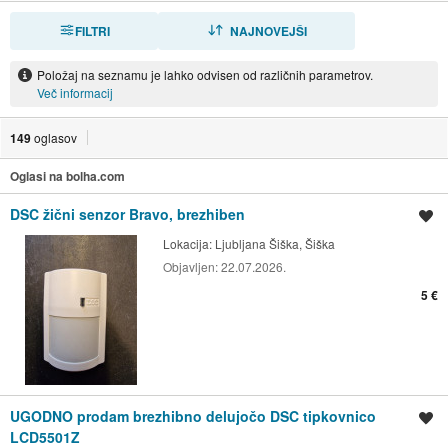
FILTRI
RAZVRSTI
NAJNOVEJŠI
Položaj na seznamu je lahko odvisen od različnih parametrov.
Več informacij
149
oglasov
Oglasi na bolha.com
DSC žični senzor Bravo, brezhiben
Shrani oglas
Lokacija:
Ljubljana Šiška, Šiška
Objavljen:
22.07.2026.
5 €
UGODNO prodam brezhibno delujočo DSC tipkovnico
Shrani oglas
LCD5501Z