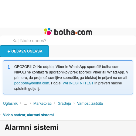
Živali
Turizem
Bolha naslovna stran
OBJAVA OGLASA
OPOZORILO! Ne odpiraj Viber in WhatsApp sporočil! bolha.com
NIKOLI ne kontaktira uporabnikov prek sporočil Viber ali WhatsApp. V
primeru, da prejmeš sumljivo sporočilo, ga blokiraj in prijavi na email
podpora@bolha.com
. Poglej
VARNOSTNI TEST
in preveri načine
spletnih goljufij.
Oglasnik
…
Marketplac
Gradnja
Varnost, zaščita
Video nadzor, alarmni sistemi
Alarmni sistemi