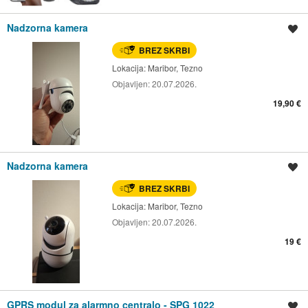
Nadzorna kamera
Shrani oglas
BREZ SKRBI
Lokacija:
Maribor, Tezno
Objavljen:
20.07.2026.
19,90 €
Nadzorna kamera
Shrani oglas
BREZ SKRBI
Lokacija:
Maribor, Tezno
Objavljen:
20.07.2026.
19 €
GPRS modul za alarmno centralo - SPG 1022
Shrani oglas