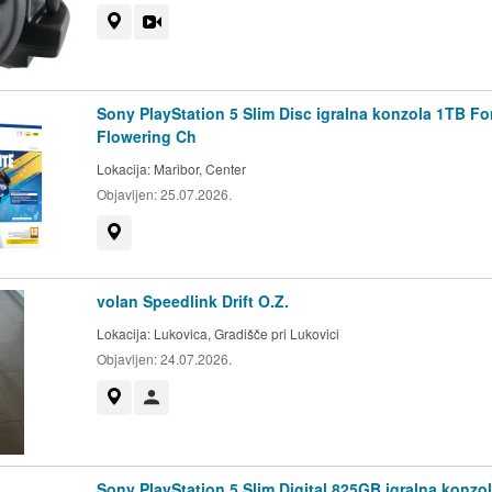
Prikaži na zemljevidu
Videoposnetek
Sony PlayStation 5 Slim Disc igralna konzola 1TB For
Flowering Ch
Lokacija:
Maribor, Center
Objavljen:
25.07.2026.
Prikaži na zemljevidu
volan Speedlink Drift O.Z.
Lokacija:
Lukovica, Gradišče pri Lukovici
Objavljen:
24.07.2026.
Prikaži na zemljevidu
Uporabnik ni trgovec
Sony PlayStation 5 Slim Digital 825GB igralna konzol