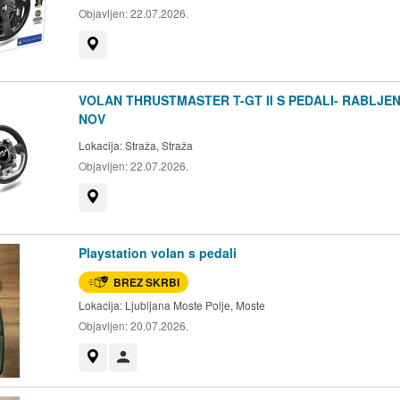
Objavljen:
22.07.2026.
Prikaži na zemljevidu
VOLAN THRUSTMASTER T-GT II S PEDALI- RABLJE
NOV
Lokacija:
Straža, Straža
Objavljen:
22.07.2026.
Prikaži na zemljevidu
Playstation volan s pedali
BREZ SKRBI
Lokacija:
Ljubljana Moste Polje, Moste
Objavljen:
20.07.2026.
Prikaži na zemljevidu
Uporabnik ni trgovec