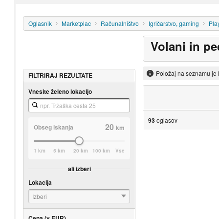
Oglasnik
Marketplac
Računalništvo
Igričarstvo, gaming
Pla
Volani in pe
Položaj na seznamu je 
FILTRIRAJ REZULTATE
Vnesite želeno lokacijo
93
oglasov
20
Obseg iskanja
km
1 km
5 km
20 km
100 km
Vse
ali izberi
Lokacija
Izberi
Cena (v EUR)