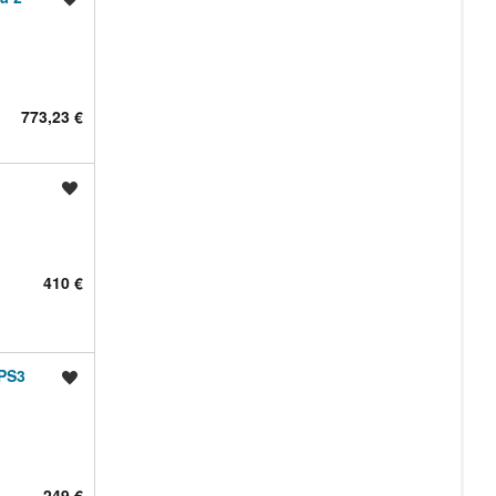
773,23 €
Shrani oglas
410 €
 PS3
Shrani oglas
249 €