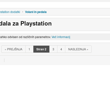
ystation dodatki
Volani in pedala
dala za Playstation
lahko odvisen od različnih parametrov.
Več informacij
«
PREJŠNJA
1
Stran
2
3
4
NASLEDNJA
»