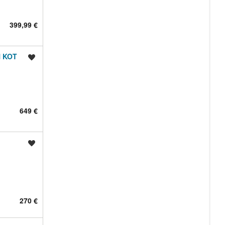
399,99 €
N KOT
Shrani oglas
649 €
Shrani oglas
270 €