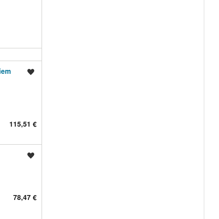
uiem
Shrani oglas
115,51 €
Shrani oglas
78,47 €