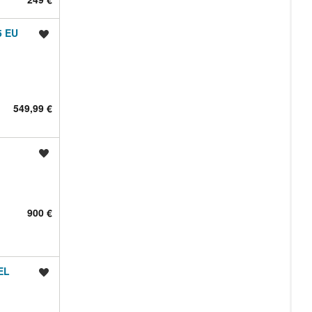
5 EU
Shrani oglas
549,99 €
Shrani oglas
900 €
EL
Shrani oglas