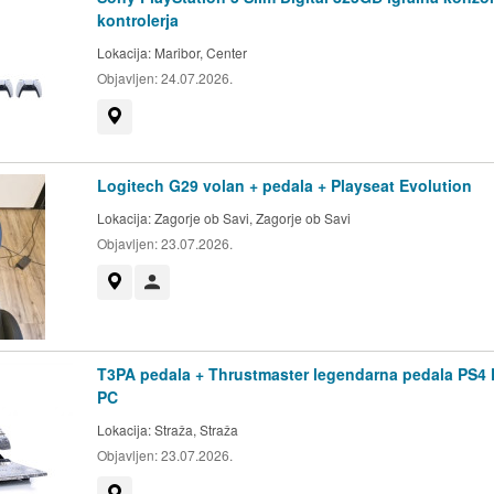
kontrolerja
Lokacija:
Maribor, Center
Objavljen:
24.07.2026.
Prikaži na zemljevidu
Logitech G29 volan + pedala + Playseat Evolution
Lokacija:
Zagorje ob Savi, Zagorje ob Savi
Objavljen:
23.07.2026.
Prikaži na zemljevidu
Uporabnik ni trgovec
T3PA pedala + Thrustmaster legendarna pedala PS4
PC
Lokacija:
Straža, Straža
Objavljen:
23.07.2026.
Prikaži na zemljevidu