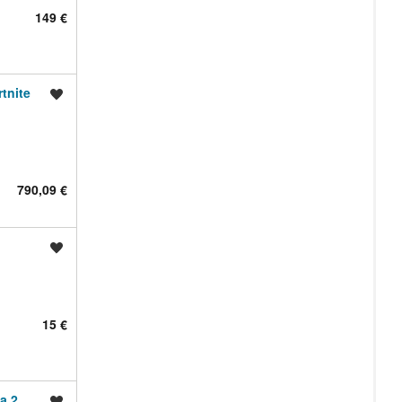
149 €
tnite
Shrani oglas
790,09 €
Shrani oglas
15 €
a 2
Shrani oglas