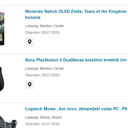
Nintendo Switch OLED Zelda: Tears of the Kingdom
konzola
Lokacija:
Maribor, Center
Objavljen:
26.07.2026.
Prikaži na zemljevidu
Sony PlayStation 5 DualSense brezžični krmilnik črn
Lokacija:
Maribor, Center
Objavljen:
26.07.2026.
Prikaži na zemljevidu
Logitech Momo , kot novo, zbirateljski volan PC , PS
Lokacija:
Straža, Straža
Objavljen:
25.07.2026.