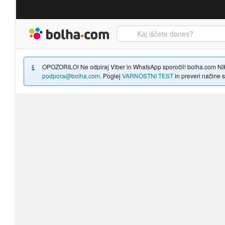
Bolha naslovna stran
OPOZORILO! Ne odpiraj Viber in WhatsApp sporočil! bolha.com NIKOLI
podpora@bolha.com
. Poglej
VARNOSTNI TEST
in preveri načine sp