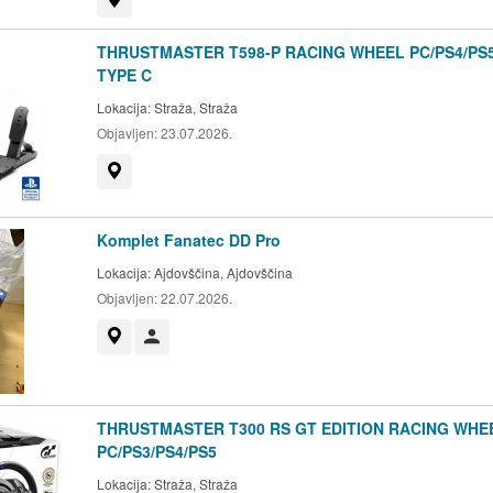
THRUSTMASTER T598-P RACING WHEEL PC/PS4/PS
TYPE C
Lokacija:
Straža, Straža
Objavljen:
23.07.2026.
Prikaži na zemljevidu
Komplet Fanatec DD Pro
Lokacija:
Ajdovščina, Ajdovščina
Objavljen:
22.07.2026.
Prikaži na zemljevidu
Uporabnik ni trgovec
THRUSTMASTER T300 RS GT EDITION RACING WHE
PC/PS3/PS4/PS5
Lokacija:
Straža, Straža