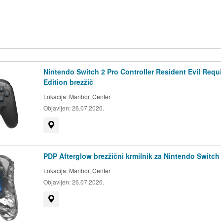
Nintendo Switch 2 Pro Controller Resident Evil Req
Edition brezžič
Lokacija:
Maribor, Center
Objavljen:
26.07.2026.
Prikaži na zemljevidu
PDP Afterglow brezžični krmilnik za Nintendo Switch
Lokacija:
Maribor, Center
Objavljen:
26.07.2026.
Prikaži na zemljevidu