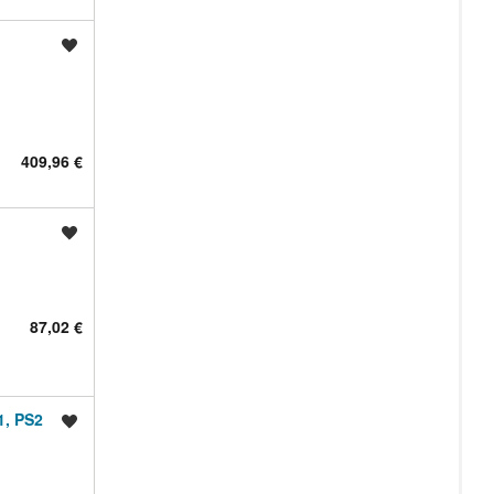
Shrani oglas
409,96 €
Shrani oglas
87,02 €
1, PS2
Shrani oglas