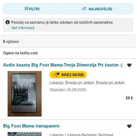
FILTRI
RAZVRSTI
NAJNOVEJŠI
Položaj na seznamu je lahko odvisen od različnih parametrov.
Več informacij
5
oglasov
Oglasi na bolha.com
Avdio kaseta Big Foot Mama-Tretja Dimenzija Ptt častim :)
Shrani oglas
BREZ SKRBI
Lokacija:
Šmarje pri Jelšah, Šmarje pri Jelšah
Objavljen:
05.08.2026.
25 €
Big Foot Mama transparent
Shrani oglas
Lokacija:
Ljubljana Bežigrad, Bežigrad