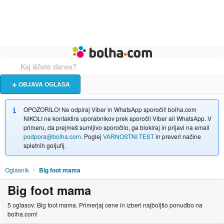
Živali
Turizem
Bolha naslovna stran
OBJAVA OGLASA
OPOZORILO! Ne odpiraj Viber in WhatsApp sporočil! bolha.com
NIKOLI ne kontaktira uporabnikov prek sporočil Viber ali WhatsApp. V
primeru, da prejmeš sumljivo sporočilo, ga blokiraj in prijavi na email
podpora@bolha.com
. Poglej
VARNOSTNI TEST
in preveri načine
spletnih goljufij.
Oglasnik
Big foot mama
Big foot mama
5 oglasov: Big foot mama. Primerjaj cene in izberi najboljšo ponudbo na
bolha.com!