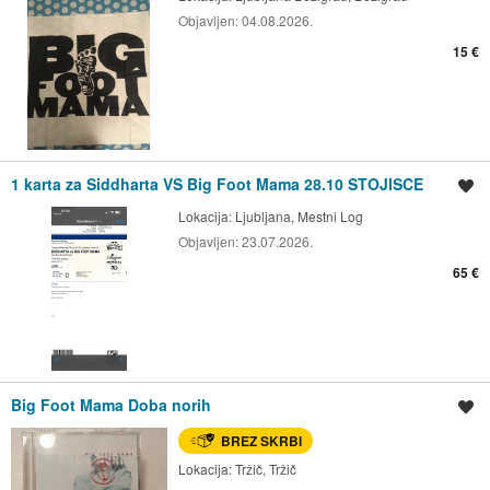
Objavljen:
04.08.2026.
15 €
1 karta za Siddharta VS Big Foot Mama 28.10 STOJISCE
Shrani oglas
Lokacija:
Ljubljana, Mestni Log
Objavljen:
23.07.2026.
65 €
Big Foot Mama Doba norih
Shrani oglas
BREZ SKRBI
Lokacija:
Tržič, Tržič