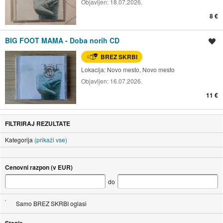
Objavljen:
18.07.2026.
8 €
BIG FOOT MAMA - Doba norih CD
Shrani oglas
BREZ SKRBI
Lokacija:
Novo mesto, Novo mesto
Objavljen:
16.07.2026.
11 €
FILTRIRAJ REZULTATE
Kategorija
(prikaži vse)
Cenovni razpon (v EUR)
do
Samo BREZ SKRBI oglasi