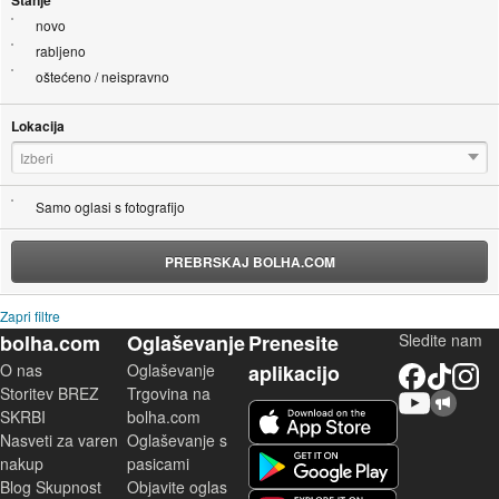
Stanje
novo
rabljeno
oštećeno / neispravno
Lokacija
Izberi
Samo oglasi s fotografijo
PREBRSKAJ BOLHA.COM
Zapri filtre
bolha.com
Oglaševanje
Prenesite
Sledite nam
O nas
Oglaševanje
aplikacijo
Facebook
TikTok
Instagram
Storitev BREZ
Trgovina na
YouTube
Skupnost bolha.com
iOS aplikacija
SKRBI
bolha.com
Nasveti za varen
Oglaševanje s
Android aplikacija
nakup
pasicami
Blog Skupnost
Objavite oglas