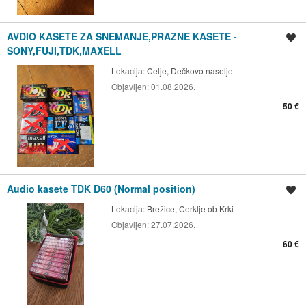
AVDIO KASETE ZA SNEMANJE,PRAZNE KASETE -
Shrani oglas
SONY,FUJI,TDK,MAXELL
Lokacija:
Celje, Dečkovo naselje
Objavljen:
01.08.2026.
50 €
Audio kasete TDK D60 (Normal position)
Shrani oglas
Lokacija:
Brežice, Cerklje ob Krki
Objavljen:
27.07.2026.
60 €