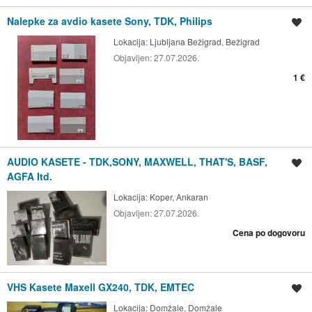
Nalepke za avdio kasete Sony, TDK, Philips
Shrani oglas
Lokacija:
Ljubljana Bežigrad, Bežigrad
Objavljen:
27.07.2026.
1 €
AUDIO KASETE - TDK,SONY, MAXWELL, THAT'S, BASF,
Shrani oglas
AGFA Itd.
Lokacija:
Koper, Ankaran
Objavljen:
27.07.2026.
Cena po dogovoru
VHS Kasete Maxell GX240, TDK, EMTEC
Shrani oglas
Lokacija:
Domžale, Domžale