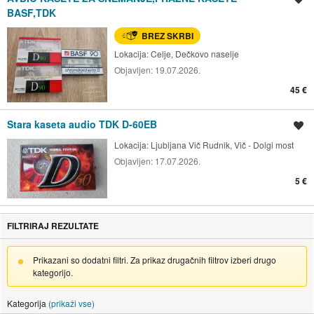
BASF,TDK
BREZ SKRBI
Lokacija:
Celje, Dečkovo naselje
Objavljen:
19.07.2026.
45 €
Stara kaseta audio TDK D-60EB
Shrani oglas
Lokacija:
Ljubljana Vič Rudnik, Vič - Dolgi most
Objavljen:
17.07.2026.
5 €
FILTRIRAJ REZULTATE
Prikazani so dodatni filtri. Za prikaz drugačnih filtrov izberi drugo
kategorijo.
Kategorija
(prikaži vse)