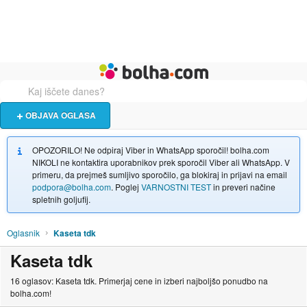
Živali
Turizem
Bolha naslovna stran
OBJAVA OGLASA
OPOZORILO! Ne odpiraj Viber in WhatsApp sporočil! bolha.com
NIKOLI ne kontaktira uporabnikov prek sporočil Viber ali WhatsApp. V
primeru, da prejmeš sumljivo sporočilo, ga blokiraj in prijavi na email
podpora@bolha.com
. Poglej
VARNOSTNI TEST
in preveri načine
spletnih goljufij.
Oglasnik
Kaseta tdk
Kaseta tdk
16 oglasov: Kaseta tdk. Primerjaj cene in izberi najboljšo ponudbo na
bolha.com!