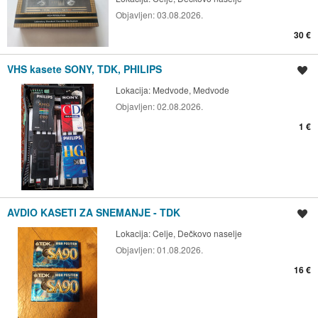
Objavljen:
03.08.2026.
30 €
VHS kasete SONY, TDK, PHILIPS
Shrani oglas
Lokacija:
Medvode, Medvode
Objavljen:
02.08.2026.
1 €
AVDIO KASETI ZA SNEMANJE - TDK
Shrani oglas
Lokacija:
Celje, Dečkovo naselje
Objavljen:
01.08.2026.
16 €