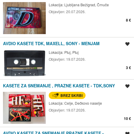
Lokacija:
Ljubljana Bežigrad, Črnuče
Objavljen:
20.07.2026.
8 €
AVDIO KASETE TDK, MAXELL, SONY - MENJAM
Shrani oglas
Lokacija:
Ptuj, Ptuj
Objavljen:
19.07.2026.
3 €
KASETE ZA SNEMANJE , PRAZNE KASETE - TDK,SONY
Shrani oglas
BREZ SKRBI
Lokacija:
Celje, Dečkovo naselje
Objavljen:
19.07.2026.
10 €
AVDIO KASETE ZA SNEMANJE,PRAZNE KASETE -
Shrani oglas