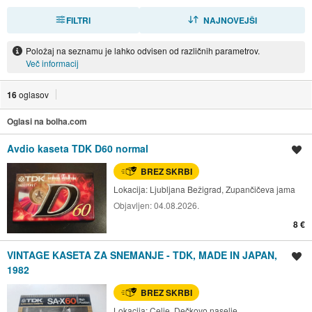
FILTRI
RAZVRSTI
NAJNOVEJŠI
Položaj na seznamu je lahko odvisen od različnih parametrov.
Več informacij
16
oglasov
Oglasi na bolha.com
Avdio kaseta TDK D60 normal
Shrani oglas
BREZ SKRBI
Lokacija:
Ljubljana Bežigrad, Zupančičeva jama
Objavljen:
04.08.2026.
8 €
VINTAGE KASETA ZA SNEMANJE - TDK, MADE IN JAPAN,
Shrani oglas
1982
BREZ SKRBI
Lokacija:
Celje, Dečkovo naselje