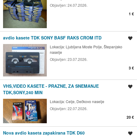
Objavljen:
24.07.2026.
1 €
avdio kasete TDK SONY BASF RAKS CROM ITD
Shrani oglas
Lokacija:
Ljubljana Moste Polje, Štepanjsko
naselje
Objavljen:
23.07.2026.
3 €
VHS,VIDEO KASETE - PRAZNE, ZA SNEMANJE
Shrani oglas
TDK,SONY,240 MIN
Lokacija:
Celje, Dečkovo naselje
Objavljen:
22.07.2026.
20 €
Nova avdio kaseta zapakirana TDK D60
Shrani oglas