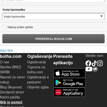
Vrsta harmonike
Nakup preko spleta
PREBRSKAJ BOLHA.COM
Zapri filtre
bolha.com
Oglaševanje
Prenesite
Sledite nam
O nas
Oglaševanje
aplikacijo
Facebook
TikTok
Instagram
Storitev BREZ
Trgovina na
YouTube
Skupnost bolha.com
iOS aplikacija
SKRBI
bolha.com
Nasveti za varen
Oglaševanje s
Android aplikacija
nakup
pasicami
Blog Skupnost
Objavite oglas
Zemljevid strani
Huawei aplikacija
Načini plačila
Stik in pomoč