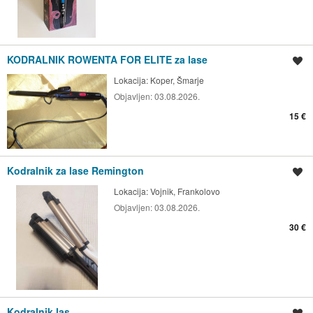
KODRALNIK ROWENTA FOR ELITE za lase
Shrani oglas
Lokacija:
Koper, Šmarje
Objavljen:
03.08.2026.
15 €
Kodralnik za lase Remington
Shrani oglas
Lokacija:
Vojnik, Frankolovo
Objavljen:
03.08.2026.
30 €
Kodralnik las
Shrani oglas