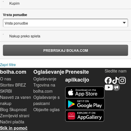
Kupim
Vrsta ponudbe
Nakup preko spleta
PREBRSKAJ BOLHA.COM
Zapri filtre
bolha.com
Oglaševanje
Prenesite
Sledite nam
O nas
Oglaševanje
aplikacijo
Facebook
TikTok
Instagram
Storitev BREZ
Trgovina na
YouTube
Skupnost bolha.com
iOS aplikacija
SKRBI
bolha.com
Nasveti za varen
Oglaševanje s
Android aplikacija
nakup
pasicami
Blog Skupnost
Objavite oglas
Zemljevid strani
Huawei aplikacija
Načini plačila
Stik in pomoč