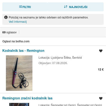
FILTRI
RAZVRSTI
NAJNOVEJŠI
Položaj na seznamu je lahko odvisen od različnih parametrov.
Več informacij
69
oglasov
Oglasi na bolha.com
Kodralnik las - Remington
Shrani oglas
Lokacija:
Ljubljana Šiška, Šentvid
Objavljen:
07.08.2026.
12 €
Remington zračni kodralnik las
Shrani oglas
Lokacija:
Šempeter pri Gorici, Šempeter pri Gorici