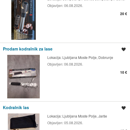
Objavljen:
06.08.2026.
20 €
Prodam kodralnik za lase
Shrani oglas
Lokacija:
Ljubljana Moste Polje, Dobrunje
Objavljen:
06.08.2026.
10 €
Kodralnik las
Shrani oglas
Lokacija:
Ljubljana Moste Polje, Jarše
Objavljen:
05.08.2026.