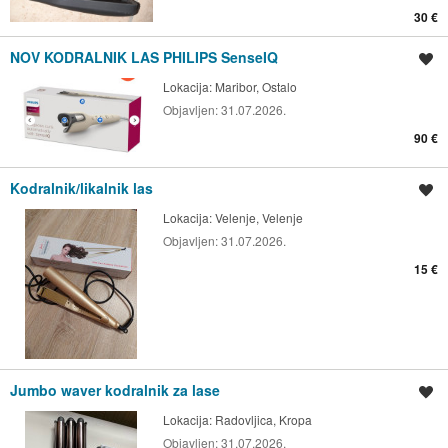
30 €
NOV KODRALNIK LAS PHILIPS SenseIQ
Shrani oglas
Lokacija:
Maribor, Ostalo
Objavljen:
31.07.2026.
90 €
Kodralnik/likalnik las
Shrani oglas
Lokacija:
Velenje, Velenje
Objavljen:
31.07.2026.
15 €
Jumbo waver kodralnik za lase
Shrani oglas
Lokacija:
Radovljica, Kropa
Objavljen:
31.07.2026.