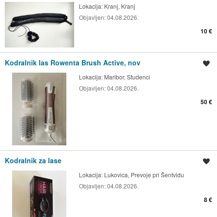
Lokacija:
Kranj, Kranj
Objavljen:
04.08.2026.
10 €
Kodralnik las Rowenta Brush Active, nov
Shrani oglas
Lokacija:
Maribor, Studenci
Objavljen:
04.08.2026.
50 €
Kodralnik za lase
Shrani oglas
Lokacija:
Lukovica, Prevoje pri Šentvidu
Objavljen:
04.08.2026.
8 €