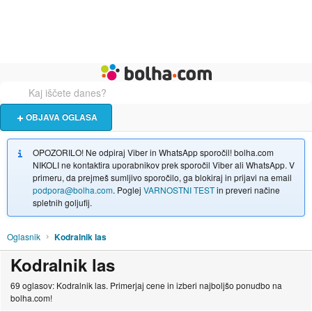
Živali
Turizem
Bolha naslovna stran
OBJAVA OGLASA
OPOZORILO! Ne odpiraj Viber in WhatsApp sporočil! bolha.com
NIKOLI ne kontaktira uporabnikov prek sporočil Viber ali WhatsApp. V
primeru, da prejmeš sumljivo sporočilo, ga blokiraj in prijavi na email
podpora@bolha.com
. Poglej
VARNOSTNI TEST
in preveri načine
spletnih goljufij.
Oglasnik
Kodralnik las
Kodralnik las
69 oglasov: Kodralnik las. Primerjaj cene in izberi najboljšo ponudbo na
bolha.com!