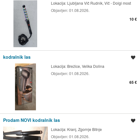
Lokacija:
Ljubljana Vič Rudnik, Vič - Dolgi most
Objavljen:
01.08.2026.
10 €
kodralnik las
Shrani oglas
Lokacija:
Brežice, Velika Dolina
Objavljen:
01.08.2026.
65 €
Prodam NOVI kodralnik las
Shrani oglas
Lokacija:
Kranj, Zgornje Bitnje
Objavljen:
01.08.2026.