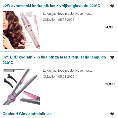
42W avtomatski kodralnik las z vrtljivo glavo do 220°C
Shrani oglas
Lokacija:
Novo mesto, Novo mesto
Objavljen:
05.08.2026.
24,99 €
3v1 LCD kodralnik in likalnik za lase z regulacijo temp. do
Shrani oglas
230°C
Lokacija:
Novo mesto, Novo mesto
Objavljen:
05.08.2026.
39,99 €
Coolcurl Glov kodralnik las
Shrani oglas