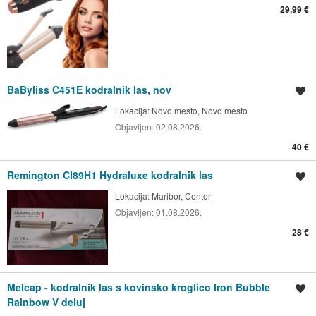
29,99 €
BaByliss C451E kodralnik las, nov
Shrani oglas
Lokacija:
Novo mesto, Novo mesto
Objavljen:
02.08.2026.
40 €
Remington CI89H1 Hydraluxe kodralnik las
Shrani oglas
Lokacija:
Maribor, Center
Objavljen:
01.08.2026.
28 €
Melcap - kodralnik las s kovinsko kroglico Iron Bubble
Shrani oglas
Rainbow V deluj