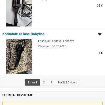
35 €
Kodralnik za lase Babyliss
Shrani oglas
Lokacija:
Lendava, Lendava
Objavljen:
30.07.2026.
6 €
Stran
1
2
3
NASLEDNJA
»
FILTRIRAJ REZULTATE