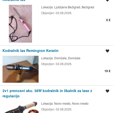
Lokacija:
Ljubljana Bežigrad, Bežigrad
Objavljen:
03.08.2026.
5 €
Kodralnik las Remington Keratin
Shrani oglas
Lokacija:
Domžale, Domžale
Objavljen:
03.08.2026.
10 €
2v1 prenosni aku. 38W kodralnik in likalnik za lase z
Shrani oglas
regulacijo
Lokacija:
Novo mesto, Novo mesto
Objavljen:
02.08.2026.