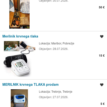
Objavljen:
30.07.2026.
50 €
Merilnik krvnega tlaka
Shrani oglas
Lokacija:
Maribor, Pobrežje
Objavljen:
28.07.2026.
15 €
MERILNIK krvnega TLAKA prodam
Shrani oglas
Lokacija:
Trebnje, Trebnje
Objavljen:
27.07.2026.
5 €