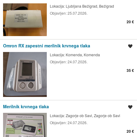
Lokacija:
Ljubljana Bežigrad, Bežigrad
Objavljen:
25.07.2026.
20 €
Omron RX zapestni merilnik krvnega tlaka
Shrani oglas
Lokacija:
Komenda, Komenda
Objavljen:
24.07.2026.
35 €
Merilnik krvnega tlaka
Shrani oglas
Lokacija:
Zagorje ob Savi, Zagorje ob Savi
Objavljen:
24.07.2026.
20 €