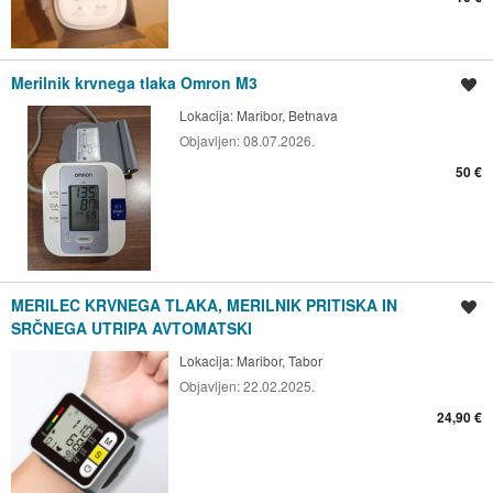
Merilnik krvnega tlaka Omron M3
Shrani oglas
Lokacija:
Maribor, Betnava
Objavljen:
08.07.2026.
50 €
MERILEC KRVNEGA TLAKA, MERILNIK PRITISKA IN
Shrani oglas
SRČNEGA UTRIPA AVTOMATSKI
Lokacija:
Maribor, Tabor
Objavljen:
22.02.2025.
24,90 €