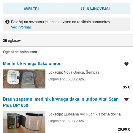
FILTRI
RAZVRSTI
NAJNOVEJŠI
Položaj na seznamu je lahko odvisen od različnih parametrov.
Več informacij
25
oglasov
Oglasi na bolha.com
Merilnik krvnega tlaka omron
Shrani oglas
Lokacija:
Nova Gorica, Šempas
Objavljen:
06.08.2026.
35 €
Braun zapestni merilnik krvnega tlaka in utripa Vital Scan
Shrani oglas
Plus BP1650
Lokacija:
Ljubljana Vič Rudnik, Rožna dolina
Objavljen:
06.08.2026.
29,90 €