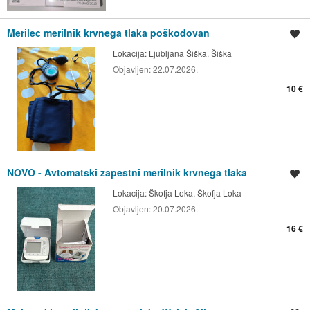
Merilec merilnik krvnega tlaka poškodovan
Shrani oglas
Lokacija:
Ljubljana Šiška, Šiška
Objavljen:
22.07.2026.
10 €
NOVO - Avtomatski zapestni merilnik krvnega tlaka
Shrani oglas
Lokacija:
Škofja Loka, Škofja Loka
Objavljen:
20.07.2026.
16 €