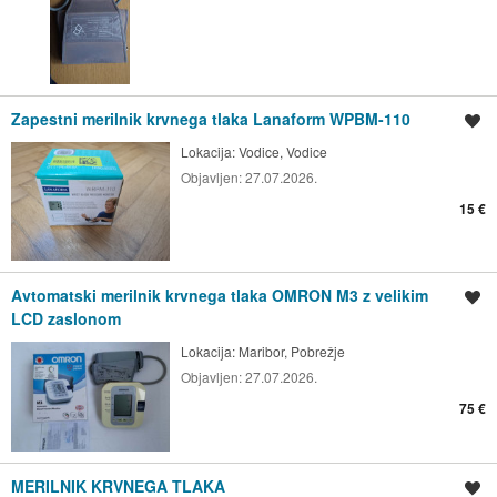
Zapestni merilnik krvnega tlaka Lanaform WPBM-110
Shrani oglas
Lokacija:
Vodice, Vodice
Objavljen:
27.07.2026.
15 €
Avtomatski merilnik krvnega tlaka OMRON M3 z velikim
Shrani oglas
LCD zaslonom
Lokacija:
Maribor, Pobrežje
Objavljen:
27.07.2026.
75 €
MERILNIK KRVNEGA TLAKA
Shrani oglas