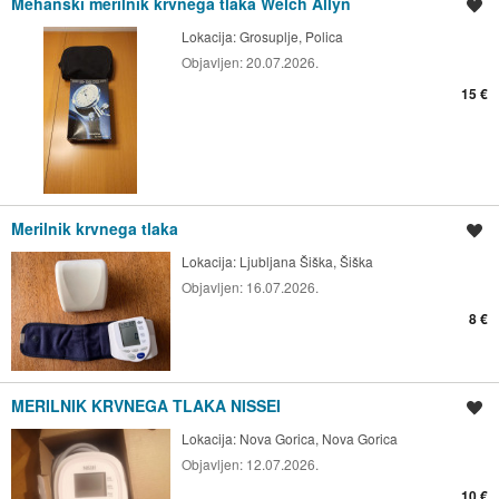
Mehanski merilnik krvnega tlaka Welch Allyn
Shrani oglas
Lokacija:
Grosuplje, Polica
Objavljen:
20.07.2026.
15 €
Merilnik krvnega tlaka
Shrani oglas
Lokacija:
Ljubljana Šiška, Šiška
Objavljen:
16.07.2026.
8 €
MERILNIK KRVNEGA TLAKA NISSEI
Shrani oglas
Lokacija:
Nova Gorica, Nova Gorica
Objavljen:
12.07.2026.
10 €