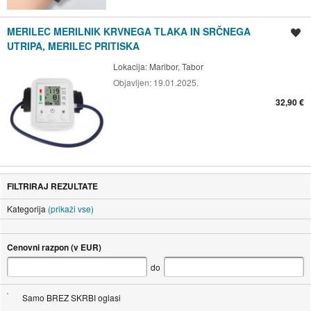
MERILEC MERILNIK KRVNEGA TLAKA IN SRČNEGA
Shrani oglas
UTRIPA, MERILEC PRITISKA
Lokacija:
Maribor, Tabor
Objavljen:
19.01.2025.
32,90 €
FILTRIRAJ REZULTATE
Kategorija
(prikaži vse)
Cenovni razpon (v EUR)
do
Samo BREZ SKRBI oglasi