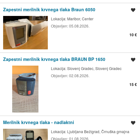
Zapestni merilnik krvnega tlaka Braun 6050
Shrani oglas
Lokacija:
Maribor, Center
Objavljen:
05.08.2026.
10 €
Zapestni merilnik krvnega tlaka BRAUN BP 1650
Shrani oglas
Lokacija:
Slovenj Gradec, Slovenj Gradec
Objavljen:
02.08.2026.
15 €
Merilnik krvnega tlaka - nadlaktni
Shrani oglas
Lokacija:
Ljubljana Bežigrad, Črnuška gmajna
Objavljen:
01.08.2026.