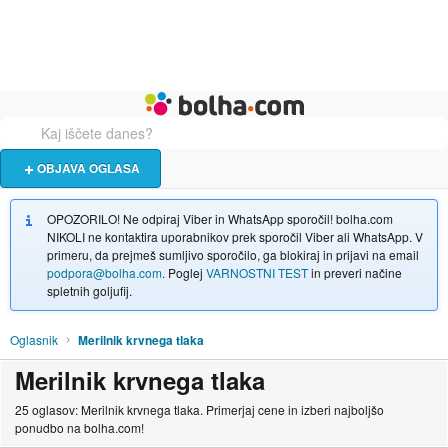
Živali
Turizem
Bolha naslovna stran
OBJAVA OGLASA
OPOZORILO! Ne odpiraj Viber in WhatsApp sporočil! bolha.com
NIKOLI ne kontaktira uporabnikov prek sporočil Viber ali WhatsApp. V
primeru, da prejmeš sumljivo sporočilo, ga blokiraj in prijavi na email
podpora@bolha.com
. Poglej
VARNOSTNI TEST
in preveri načine
spletnih goljufij.
Oglasnik
Merilnik krvnega tlaka
Merilnik krvnega tlaka
25 oglasov: Merilnik krvnega tlaka. Primerjaj cene in izberi najboljšo
ponudbo na bolha.com!