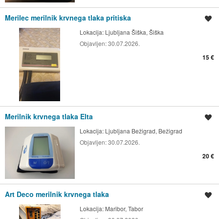
Merilec merilnik krvnega tlaka pritiska
Shrani oglas
Lokacija:
Ljubljana Šiška, Šiška
Objavljen:
30.07.2026.
15 €
Merilnik krvnega tlaka Elta
Shrani oglas
Lokacija:
Ljubljana Bežigrad, Bežigrad
Objavljen:
30.07.2026.
20 €
Art Deco merilnik krvnega tlaka
Shrani oglas
Lokacija:
Maribor, Tabor