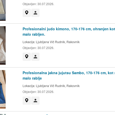
Objavljen:
30.07.2026.
Prikaži na zemljevidu
Uporabnik ni trgovec
Profesionalni judo kimono, 170-176 cm, ohranjen kot
malo rabljen.
Lokacija:
Ljubljana Vič Rudnik, Rakovnik
Objavljen:
30.07.2026.
Prikaži na zemljevidu
Uporabnik ni trgovec
Profesionalna jakna jujutsu Sambo, 170-176 cm, kot
malo rablje
Lokacija:
Ljubljana Vič Rudnik, Rakovnik
Objavljen:
30.07.2026.
Prikaži na zemljevidu
Uporabnik ni trgovec