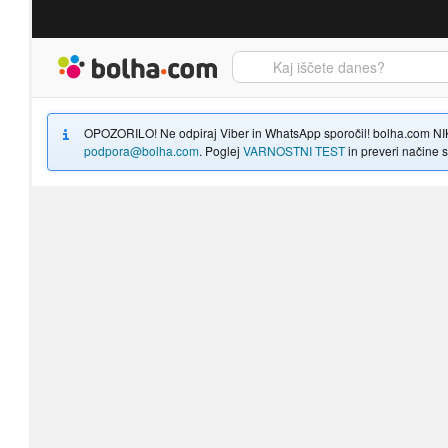
Bolha naslovna stran
OPOZORILO! Ne odpiraj Viber in WhatsApp sporočil! bolha.com NIKOLI
podpora@bolha.com
. Poglej
VARNOSTNI TEST
in preveri načine sp