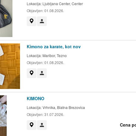
Lokacija:
Ljubljana Center, Center
Objavljen:
01.08.2026.
Prikaži na zemljevidu
Uporabnik ni trgovec
Kimono za karate, kot nov
Lokacija:
Maribor, Tezno
Objavljen:
01.08.2026.
Prikaži na zemljevidu
Uporabnik ni trgovec
KIMONO
Lokacija:
Vrhnika, Blatna Brezovica
Objavljen:
31.07.2026.
Cena p
Prikaži na zemljevidu
Uporabnik ni trgovec