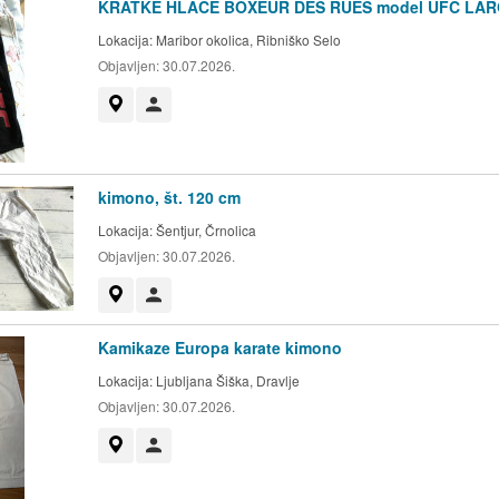
KRATKE HLAČE BOXEUR DES RUES model UFC LA
Lokacija:
Maribor okolica, Ribniško Selo
Objavljen:
30.07.2026.
Prikaži na zemljevidu
Uporabnik ni trgovec
kimono, št. 120 cm
Lokacija:
Šentjur, Črnolica
Objavljen:
30.07.2026.
Prikaži na zemljevidu
Uporabnik ni trgovec
Kamikaze Europa karate kimono
Lokacija:
Ljubljana Šiška, Dravlje
Objavljen:
30.07.2026.
Prikaži na zemljevidu
Uporabnik ni trgovec