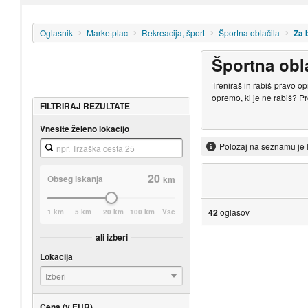
Oglasnik
Marketplac
Rekreacija, šport
Športna oblačila
Za 
Športna obla
Treniraš in rabiš pravo o
opremo, ki je ne rabiš? P
FILTRIRAJ REZULTATE
Vnesite želeno lokacijo
Položaj na seznamu je 
20
Obseg iskanja
km
42
oglasov
1 km
5 km
20 km
100 km
Vse
ali izberi
Lokacija
Izberi
Cena (v EUR)