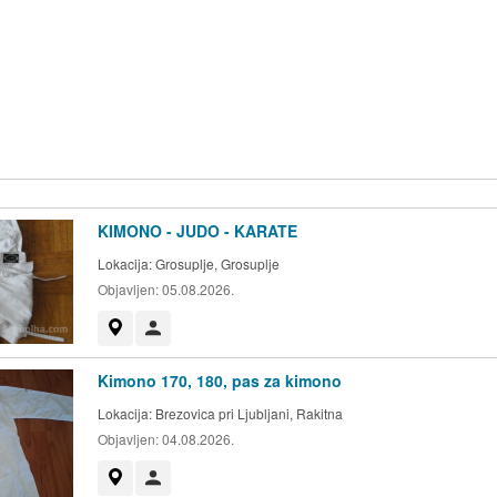
KIMONO - JUDO - KARATE
Lokacija:
Grosuplje, Grosuplje
Objavljen:
05.08.2026.
Prikaži na zemljevidu
Uporabnik ni trgovec
Kimono 170, 180, pas za kimono
Lokacija:
Brezovica pri Ljubljani, Rakitna
Objavljen:
04.08.2026.
Prikaži na zemljevidu
Uporabnik ni trgovec