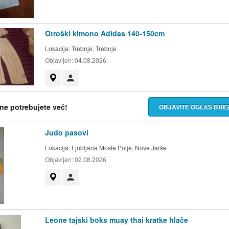
Otroški kimono Adidas 140-150cm
Lokacija:
Trebnje, Trebnje
Objavljen:
04.08.2026.
Prikaži na zemljevidu
Uporabnik ni trgovec
h ne potrebujete več!
OBJAVITE OGLAS BR
Judo pasovi
Lokacija:
Ljubljana Moste Polje, Nove Jarše
Objavljen:
02.08.2026.
Prikaži na zemljevidu
Uporabnik ni trgovec
Leone tajski boks muay thai kratke hlače