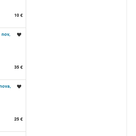
10 €
 nov,
Shrani oglas
35 €
 nova,
Shrani oglas
25 €