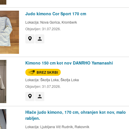
Judo kimono Cor Sport 170 cm
Lokacija:
Nova Gorica, Kromberk
Objavljen:
31.07.2026.
Prikaži na zemljevidu
Uporabnik ni trgovec
Kimono 150 cm kot nov DANRHO Yamanashi
BREZ SKRBI
Lokacija:
Škofja Loka, Škofja Loka
Objavljen:
31.07.2026.
Prikaži na zemljevidu
Uporabnik ni trgovec
Hlače judo kimono, 170 cm, ohranjen kot nov, malo
rabljen.
Lokacija:
Ljubljana Vič Rudnik, Rakovnik