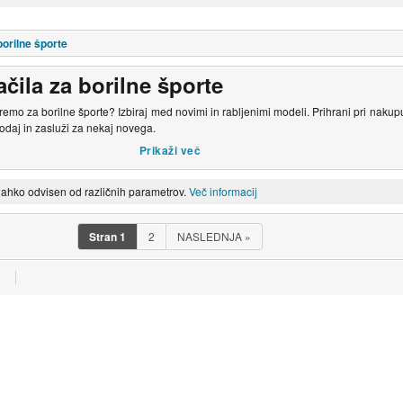
borilne športe
čila za borilne športe
premo za borilne športe? Izbiraj med novimi in rabljenimi modeli. Prihrani pri naku
rodaj in zasluži za nekaj novega.
lahko odvisen od različnih parametrov.
Več informacij
Stran
1
2
NASLEDNJA
»