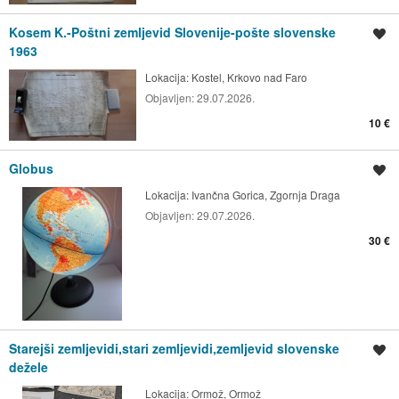
Kosem K.-Poštni zemljevid Slovenije-pošte slovenske
Shrani oglas
1963
Lokacija:
Kostel, Krkovo nad Faro
Objavljen:
29.07.2026.
10 €
Globus
Shrani oglas
Lokacija:
Ivančna Gorica, Zgornja Draga
Objavljen:
29.07.2026.
30 €
Starejši zemljevidi,stari zemljevidi,zemljevid slovenske
Shrani oglas
dežele
Lokacija:
Ormož, Ormož