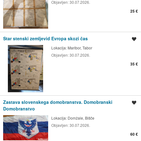
Objavljen:
30.07.2026.
25 €
Star stenski zemljevid Evropa skozi čas
Shrani oglas
Lokacija:
Maribor, Tabor
Objavljen:
30.07.2026.
35 €
Zastava slovenskega domobranstva. Domobranski
Shrani oglas
Domobranstvo
Lokacija:
Domžale, Bišče
Objavljen:
30.07.2026.
60 €