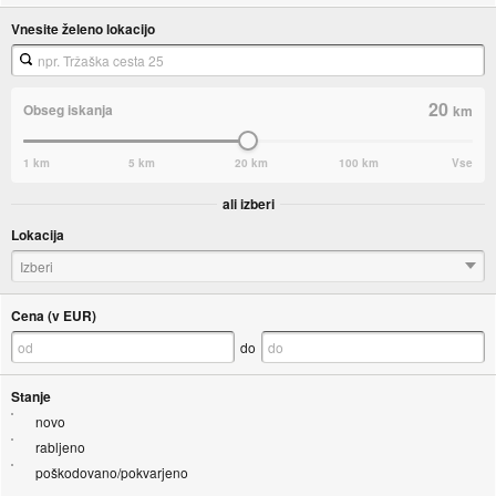
Vnesite želeno lokacijo
20
Obseg iskanja
km
1 km
5 km
20 km
100 km
Vse
ali izberi
Lokacija
Izberi
Cena (v EUR)
do
Stanje
novo
rabljeno
poškodovano/pokvarjeno