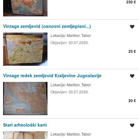
230 €
Vintage zemljevid (osnovni zemljepisni...)
Shrani oglas
Lokacija:
Maribor, Tabor
Objavljen:
30.07.2026.
25 €
Vintage redek zemljevid Kraljevine Jugoslavije
Shrani oglas
Lokacija:
Maribor, Tabor
Objavljen:
30.07.2026.
20 €
Stari arheološki karti
Shrani oglas
Lokacija:
Maribor, Tabor