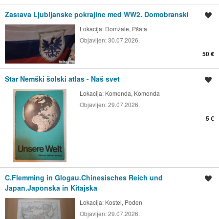
Zastava Ljubljanske pokrajine med WW2. Domobranski
Shrani oglas
Lokacija:
Domžale, Pšata
Objavljen:
30.07.2026.
50 €
Star Nemški šolski atlas - Naš svet
Shrani oglas
Lokacija:
Komenda, Komenda
Objavljen:
29.07.2026.
5 €
C.Flemming in Glogau.Chinesisches Reich und
Shrani oglas
Japan.Japonska in Kitajska
Lokacija:
Kostel, Poden
Objavljen:
29.07.2026.