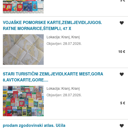
VOJAŠKE POMORSKE KARTE,ZEMLJEVIDI,JUGOS.
Shrani oglas
RATNE MORNARICE,ŠTEMPLI, 47 X
Lokacija:
Kranj, Kranj
Objavljen:
28.07.2026.
10 €
STARI TURISTIČNI ZEMLJEVIDI,KARTE MEST,GORA
Shrani oglas
8,AVTOKARTE,GORE....
Lokacija:
Kranj, Kranj
Objavljen:
28.07.2026.
5 €
prodam zgodovinski atlas. Učila
Shrani oglas