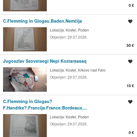
0 €
C.Flemming in Glogau.Baden.Nemčija
Shrani oglas
Lokacija:
Kostel, Poden
Objavljen:
29.07.2026.
50 €
Jugoszlav Szovetsegi Nepi Koztarsasaq
Shrani oglas
Lokacija:
Kostel, Krkovo nad Faro
Objavljen:
29.07.2026.
10 €
C.Flemming in Glogau?
Shrani oglas
F.Handtke?.Francija.France:Bordeaux,...
Lokacija:
Kostel, Poden
Objavljen:
29.07.2026.
0 €