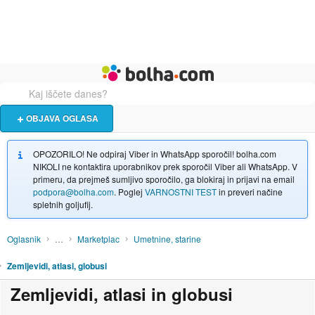
Živali
Turizem
Bolha naslovna stran
OBJAVA OGLASA
OPOZORILO! Ne odpiraj Viber in WhatsApp sporočil! bolha.com
NIKOLI ne kontaktira uporabnikov prek sporočil Viber ali WhatsApp. V
primeru, da prejmeš sumljivo sporočilo, ga blokiraj in prijavi na email
podpora@bolha.com
. Poglej
VARNOSTNI TEST
in preveri načine
spletnih goljufij.
Oglasnik
…
Marketplac
Umetnine, starine
Zemljevidi, atlasi, globusi
Zemljevidi, atlasi in globusi