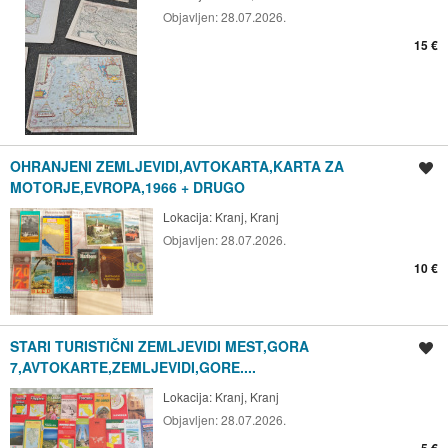
Objavljen:
28.07.2026.
15 €
OHRANJENI ZEMLJEVIDI,AVTOKARTA,KARTA ZA
Shrani oglas
MOTORJE,EVROPA,1966 + DRUGO
Lokacija:
Kranj, Kranj
Objavljen:
28.07.2026.
10 €
STARI TURISTIČNI ZEMLJEVIDI MEST,GORA
Shrani oglas
7,AVTOKARTE,ZEMLJEVIDI,GORE....
Lokacija:
Kranj, Kranj
Objavljen:
28.07.2026.
5 €