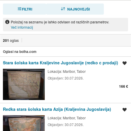
FILTRI
RAZVRSTI
NAJNOVEJŠI
Položaj na seznamu je lahko odvisen od različnih parametrov.
Več informacij
201
oglas
Oglasi na bolha.com
Stara šolska karta Kraljevine Jugoslavije (redko c prodaji)
Shrani oglas
Lokacija:
Maribor, Tabor
Objavljen:
30.07.2026.
166 €
Redka stara šolska karta Azija (Kraljevina Jugoslavija)
Shrani oglas
Lokacija:
Maribor, Tabor
Objavljen:
30.07.2026.