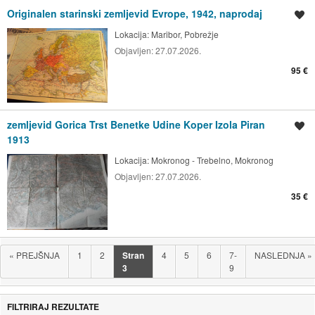
Originalen starinski zemljevid Evrope, 1942, naprodaj
Shrani oglas
Lokacija:
Maribor, Pobrežje
Objavljen:
27.07.2026.
95 €
zemljevid Gorica Trst Benetke Udine Koper Izola Piran
Shrani oglas
1913
Lokacija:
Mokronog - Trebelno, Mokronog
Objavljen:
27.07.2026.
35 €
«
PREJŠNJA
1
2
Stran
4
5
6
7-
NASLEDNJA
»
3
9
FILTRIRAJ REZULTATE