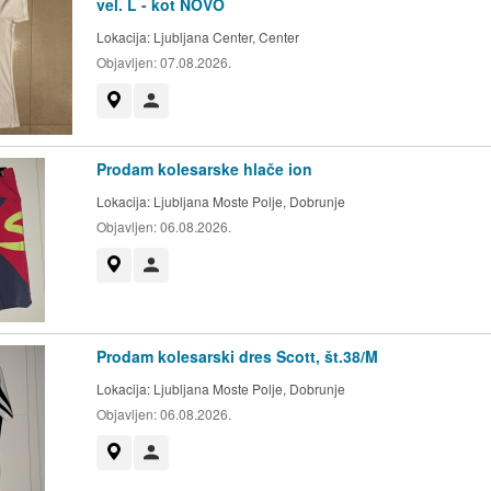
vel. L - kot NOVO
Lokacija:
Ljubljana Center, Center
Objavljen:
07.08.2026.
Prikaži na zemljevidu
Uporabnik ni trgovec
Prodam kolesarske hlače ion
Lokacija:
Ljubljana Moste Polje, Dobrunje
Objavljen:
06.08.2026.
Prikaži na zemljevidu
Uporabnik ni trgovec
Prodam kolesarski dres Scott, št.38/M
Lokacija:
Ljubljana Moste Polje, Dobrunje
Objavljen:
06.08.2026.
Prikaži na zemljevidu
Uporabnik ni trgovec