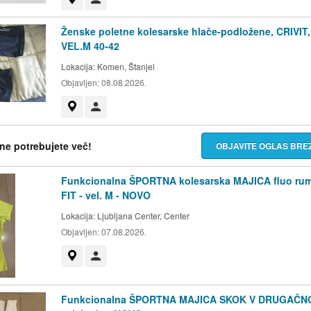
Ženske poletne kolesarske hlače-podložene, CRIVIT,
VEL.M 40-42
Lokacija:
Komen, Štanjel
Objavljen:
08.08.2026.
Prikaži na zemljevidu
Uporabnik ni trgovec
h ne potrebujete več!
OBJAVITE OGLAS BR
Funkcionalna ŠPORTNA kolesarska MAJICA fluo ru
FIT - vel. M - NOVO
Lokacija:
Ljubljana Center, Center
Objavljen:
07.08.2026.
Prikaži na zemljevidu
Uporabnik ni trgovec
Funkcionalna ŠPORTNA MAJICA SKOK V DRUGAČNO