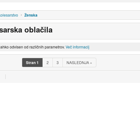
kolesarstvo
Ženska
sarska oblačila
lahko odvisen od različnih parametrov.
Več informacij
Stran
1
2
3
NASLEDNJA
»