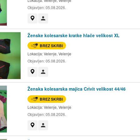
Lokacija:
Velenje, Velenje
Objavljen:
05.08.2026.
Prikaži na zemljevidu
Uporabnik ni trgovec
Ženske kolesarske kratke hlače velikost XL
BREZ SKRBI
Lokacija:
Velenje, Velenje
Objavljen:
05.08.2026.
Prikaži na zemljevidu
Uporabnik ni trgovec
Ženska kolesarska majica Crivit velikost 44/46
BREZ SKRBI
Lokacija:
Velenje, Velenje
Objavljen:
05.08.2026.
Prikaži na zemljevidu
Uporabnik ni trgovec