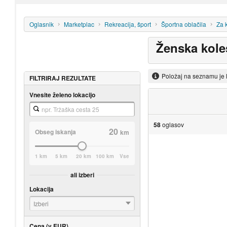
Oglasnik
Marketplac
Rekreacija, šport
Športna oblačila
Za 
Ženska kole
Položaj na seznamu je 
FILTRIRAJ REZULTATE
Vnesite želeno lokacijo
58
oglasov
20
Obseg iskanja
km
1 km
5 km
20 km
100 km
Vse
ali izberi
Lokacija
Izberi
Cena (v EUR)