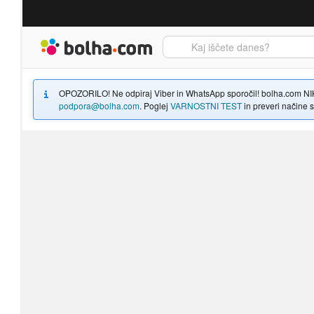
Bolha naslovna stran
OPOZORILO! Ne odpiraj Viber in WhatsApp sporočil! bolha.com NIKOLI
podpora@bolha.com
. Poglej
VARNOSTNI TEST
in preveri načine sp