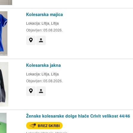
Kolesarska majica
Lokacija:
Litija, Litija
Objavljen:
05.08.2026.
Prikaži na zemljevidu
Uporabnik ni trgovec
Kolesarska jakna
Lokacija:
Litija, Litija
Objavljen:
05.08.2026.
Prikaži na zemljevidu
Uporabnik ni trgovec
Ženske kolesarske dolge hlače Crivit velikost 44/46
BREZ SKRBI