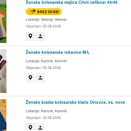
Ženska kolesarska majica Crivit velikost 44/46
BREZ SKRBI
Lokacija:
Velenje, Velenje
Objavljen:
05.08.2026.
Prikaži na zemljevidu
Uporabnik ni trgovec
Ženske kolesarske rokavice M/L
Lokacija:
Kamnik, Kamnik
Objavljen:
05.08.2026.
Prikaži na zemljevidu
Uporabnik ni trgovec
Ženske kratke kolesarske hlače Ortovox, xs, nove
Lokacija:
Kamnik, Kamnik
Objavljen:
05.08.2026.
Prikaži na zemljevidu
Uporabnik ni trgovec