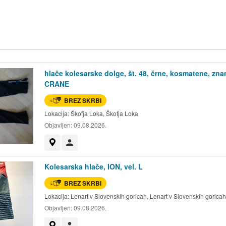
hlače kolesarske dolge, št. 48, črne, kosmatene, zn
CRANE
BREZ SKRBI
Lokacija:
Škofja Loka, Škofja Loka
Objavljen:
09.08.2026.
Prikaži na zemljevidu
Uporabnik ni trgovec
Kolesarska hlače, ION, vel. L
BREZ SKRBI
Lokacija:
Lenart v Slovenskih goricah, Lenart v Slovenskih goricah
Objavljen:
09.08.2026.
Prikaži na zemljevidu
Uporabnik ni trgovec