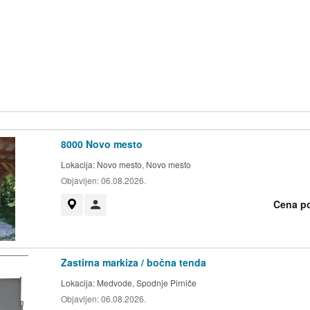
8000 Novo mesto
Lokacija:
Novo mesto, Novo mesto
Objavljen:
06.08.2026.
Cena p
Prikaži na zemljevidu
Uporabnik ni trgovec
Zastirna markiza / bočna tenda
Lokacija:
Medvode, Spodnje Pirniče
Objavljen:
06.08.2026.