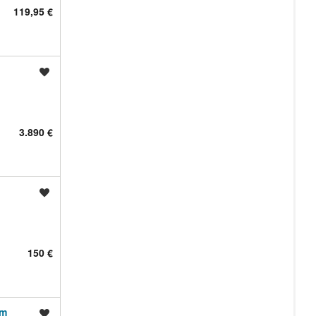
119,95 €
Shrani oglas
3.890 €
Shrani oglas
150 €
cm
Shrani oglas