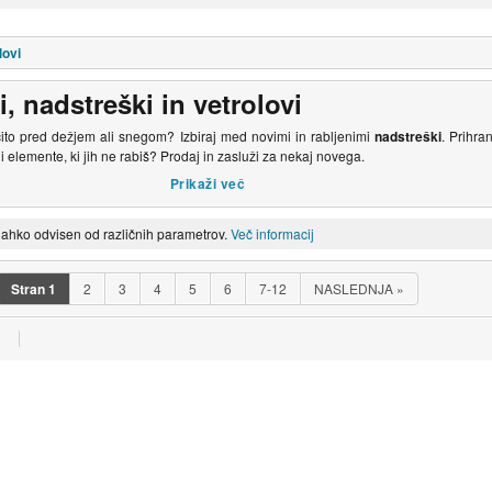
lovi
i, nadstreški in vetrolovi
čito pred dežjem ali snegom? Izbiraj med novimi in rabljenimi
nadstreški
. Prihra
 elemente, ki jih ne rabiš? Prodaj in zasluži za nekaj novega.
lahko odvisen od različnih parametrov.
Več informacij
Stran
1
2
3
4
5
6
7-12
NASLEDNJA
»