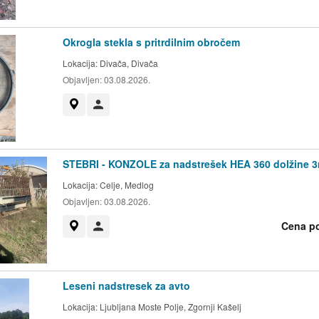
Okrogla stekla s pritrdilnim obročem
Lokacija:
Divača, Divača
Objavljen:
03.08.2026.
Prikaži na zemljevidu
Uporabnik ni trgovec
STEBRI - KONZOLE za nadstrešek HEA 360 dolžine 
Lokacija:
Celje, Medlog
Objavljen:
03.08.2026.
Cena p
Prikaži na zemljevidu
Uporabnik ni trgovec
Leseni nadstresek za avto
Lokacija:
Ljubljana Moste Polje, Zgornji Kašelj