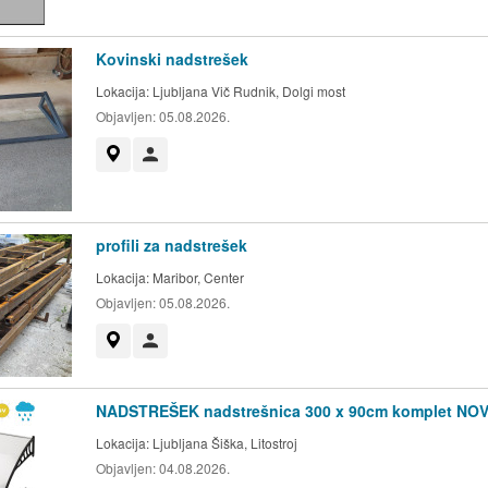
Kovinski nadstrešek
Lokacija:
Ljubljana Vič Rudnik, Dolgi most
Objavljen:
05.08.2026.
Prikaži na zemljevidu
Uporabnik ni trgovec
profili za nadstrešek
Lokacija:
Maribor, Center
Objavljen:
05.08.2026.
Prikaži na zemljevidu
Uporabnik ni trgovec
NADSTREŠEK nadstrešnica 300 x 90cm komplet NO
Lokacija:
Ljubljana Šiška, Litostroj
Objavljen:
04.08.2026.