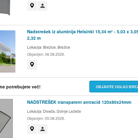
Prikaži na zemljevidu
Uporabnik ni trgovec
Nadstrešek iz aluminija Helsinki 15,34 m² - 5,03 x 3,0
2,32 m
Lokacija:
Brežice, Brežice
Objavljen:
06.08.2026.
Prikaži na zemljevidu
h ne potrebujete več!
OBJAVITE OGLAS BR
NADSTREŠEK transparent antracid 120x80x24mm
Lokacija:
Divača, Dolnje Ležeče
Objavljen:
05.08.2026.
Prikaži na zemljevidu
Uporabnik ni trgovec