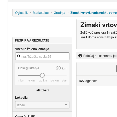
Oglasnik
Marketplac
Gradnja
Zimski vrtovi, nadstreški, vetro
Zimski vrtov
Želiš več prostora in zaš
Imaš doma konstrukcijo ali
FILTRIRAJ REZULTATE
Vnesite želeno lokacijo
Položaj na seznamu je 
20
Obseg iskanja
km
422
oglasov
1 km
5 km
20 km
100 km
Vse
ali izberi
Lokacija
Izberi
Cena (v EUR)