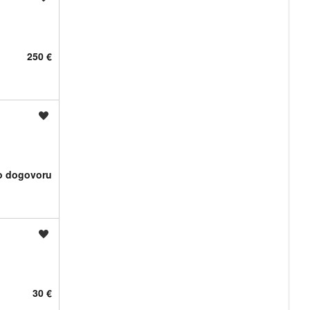
250 €
Shrani oglas
o dogovoru
Shrani oglas
30 €