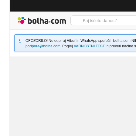
Bolha naslovna stran
OPOZORILO! Ne odpiraj Viber in WhatsApp sporočil! bolha.com NIKOLI
podpora@bolha.com
. Poglej
VARNOSTNI TEST
in preveri načine sp