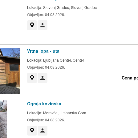
Lokacija:
Slovenj Gradec, Slovenj Gradec
Objavljen:
04.08.2026.
Prikaži na zemljevidu
Uporabnik ni trgovec
Vrtna lopa - uta
Lokacija:
Ljubljana Center, Center
Objavljen:
04.08.2026.
Cena p
Prikaži na zemljevidu
Uporabnik ni trgovec
Ograja kovinska
Lokacija:
Moravče, Limbarska Gora
Objavljen:
04.08.2026.
Prikaži na zemljevidu
Uporabnik ni trgovec