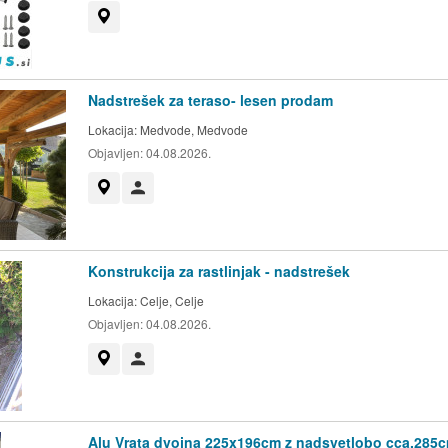
Prikaži na zemljevidu
Nadstrešek za teraso- lesen prodam
Lokacija:
Medvode, Medvode
Objavljen:
04.08.2026.
Prikaži na zemljevidu
Uporabnik ni trgovec
Konstrukcija za rastlinjak - nadstrešek
Lokacija:
Celje, Celje
Objavljen:
04.08.2026.
Prikaži na zemljevidu
Uporabnik ni trgovec
Alu Vrata dvojna 225x196cm z nadsvetlobo cca.285