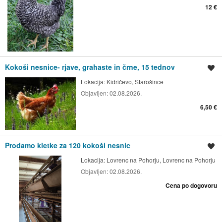
12 €
Kokoši nesnice- rjave, grahaste in črne, 15 tednov
Shrani oglas
Lokacija:
Kidričevo, Starošince
Objavljen:
02.08.2026.
6,50 €
Prodamo kletke za 120 kokoši nesnic
Shrani oglas
Lokacija:
Lovrenc na Pohorju, Lovrenc na Pohorju
Objavljen:
02.08.2026.
Cena po dogovoru