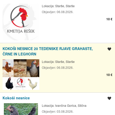
Lokacija:
Starše, Starše
Objavljen:
06.08.2026.
10 €
KOKOŠI NESNICE 20 TEDENSKE RJAVE GRAHASTE,
Shrani oglas
ČRNE IN LEGHORN
Lokacija:
Starše, Starše
Objavljen:
06.08.2026.
10 €
Kokoši nesnice
Shrani oglas
Lokacija:
Ivančna Gorica, Stična
Objavljen:
03.08.2026.