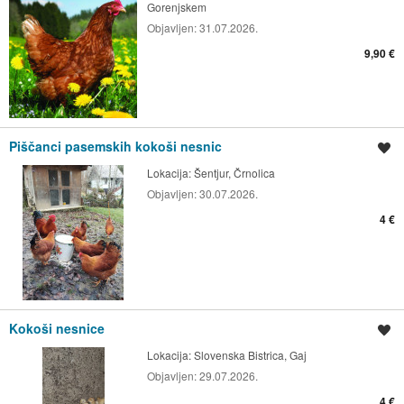
Gorenjskem
Objavljen:
31.07.2026.
9,90 €
Piščanci pasemskih kokoši nesnic
Shrani oglas
Lokacija:
Šentjur, Črnolica
Objavljen:
30.07.2026.
4 €
Kokoši nesnice
Shrani oglas
Lokacija:
Slovenska Bistrica, Gaj
Objavljen:
29.07.2026.
4 €