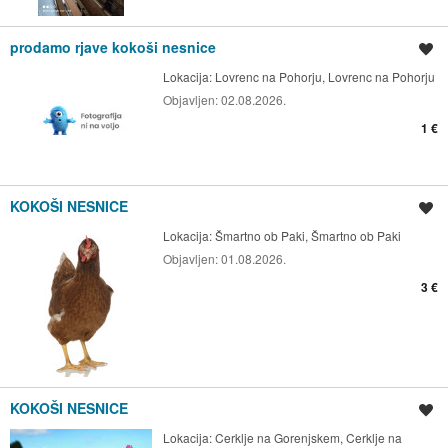
prodamo rjave kokoši nesnice
Shrani oglas
Lokacija:
Lovrenc na Pohorju, Lovrenc na Pohorju
Objavljen:
02.08.2026.
1 €
KOKOŠI NESNICE
Shrani oglas
Lokacija:
Šmartno ob Paki, Šmartno ob Paki
Objavljen:
01.08.2026.
3 €
KOKOŠI NESNICE
Shrani oglas
Lokacija:
Cerklje na Gorenjskem, Cerklje na