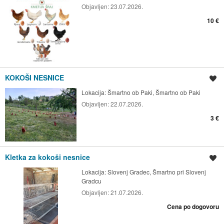
Objavljen:
23.07.2026.
10 €
KOKOŠI NESNICE
Shrani oglas
Lokacija:
Šmartno ob Paki, Šmartno ob Paki
Objavljen:
22.07.2026.
3 €
Kletka za kokoši nesnice
Shrani oglas
Lokacija:
Slovenj Gradec, Šmartno pri Slovenj
Gradcu
Objavljen:
21.07.2026.
Cena po dogovoru