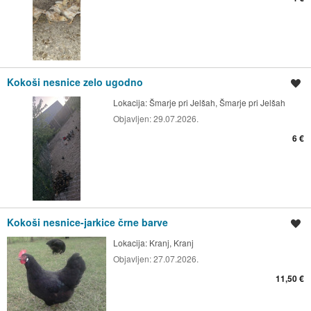
Kokoši nesnice zelo ugodno
Shrani oglas
Lokacija:
Šmarje pri Jelšah, Šmarje pri Jelšah
Objavljen:
29.07.2026.
6 €
Kokoši nesnice-jarkice črne barve
Shrani oglas
Lokacija:
Kranj, Kranj
Objavljen:
27.07.2026.
11,50 €