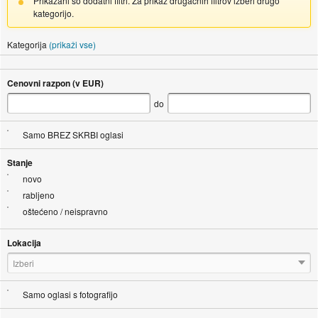
Prikazani so dodatni filtri. Za prikaz drugačnih filtrov izberi drugo
kategorijo.
Kategorija
(prikaži vse)
Cenovni razpon (v EUR)
do
Samo BREZ SKRBI oglasi
Stanje
novo
rabljeno
oštećeno / neispravno
Lokacija
Izberi
Samo oglasi s fotografijo