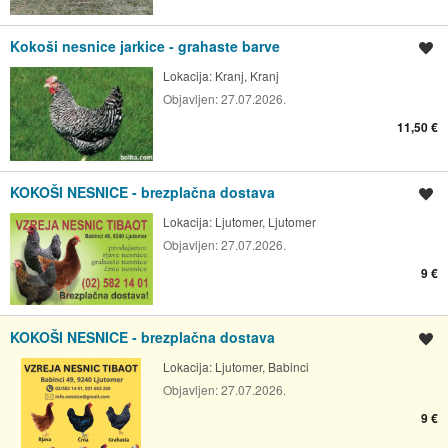
Kokoši nesnice jarkice - grahaste barve
Shrani oglas
Lokacija:
Kranj, Kranj
Objavljen:
27.07.2026.
11,50 €
KOKOŠI NESNICE - brezplačna dostava
Shrani oglas
Lokacija:
Ljutomer, Ljutomer
Objavljen:
27.07.2026.
9 €
KOKOŠI NESNICE - brezplačna dostava
Shrani oglas
Lokacija:
Ljutomer, Babinci
Objavljen:
27.07.2026.
9 €