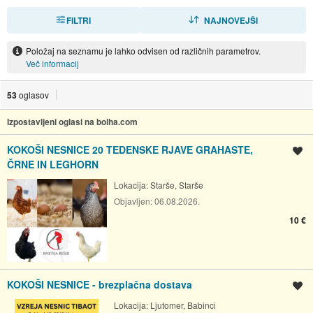
FILTRI
RAZVRSTI
NAJNOVEJŠI
Položaj na seznamu je lahko odvisen od različnih parametrov.
Več informacij
53
oglasov
Izpostavljeni oglasi na bolha.com
KOKOŠI NESNICE 20 TEDENSKE RJAVE GRAHASTE,
Shrani oglas
ČRNE IN LEGHORN
Lokacija:
Starše, Starše
Objavljen:
06.08.2026.
10 €
KOKOŠI NESNICE - brezplačna dostava
Shrani oglas
Lokacija:
Ljutomer, Babinci