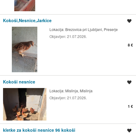
Kokoši,Nesnice,Jarkice
Shrani oglas
Lokacija:
Brezovica pri Ljubljani, Preserje
Objavljen:
21.07.2026.
8 €
Kokoši nesnice
Shrani oglas
Lokacija:
Mislinja, Mislinja
Objavljen:
21.07.2026.
1 €
kletke za kokoši nesnice 96 kokoši
Shrani oglas