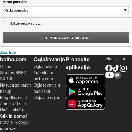
Vrsta ponudbe
Nakup preko spleta
PREBRSKAJ BOLHA.COM
Zapri filtre
bolha.com
Oglaševanje
Prenesite
Sledite nam
O nas
Oglaševanje
aplikacijo
Facebook
TikTok
Instagram
Storitev BREZ
Trgovina na
YouTube
Skupnost bolha.com
iOS aplikacija
SKRBI
bolha.com
Nasveti za varen
Oglaševanje s
Android aplikacija
nakup
pasicami
Blog Skupnost
Objavite oglas
Zemljevid strani
Huawei aplikacija
Načini plačila
Stik in pomoč
Pravila in pogoji
uporabe