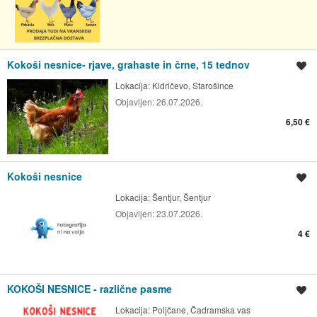
Kokoši nesnice- rjave, grahaste in črne, 15 tednov
Shrani oglas
Lokacija:
Kidričevo, Starošince
Objavljen:
26.07.2026.
6,50 €
Kokoši nesnice
Shrani oglas
Lokacija:
Šentjur, Šentjur
Objavljen:
23.07.2026.
4 €
KOKOŠI NESNICE - različne pasme
Shrani oglas
Lokacija:
Poljčane, Čadramska vas