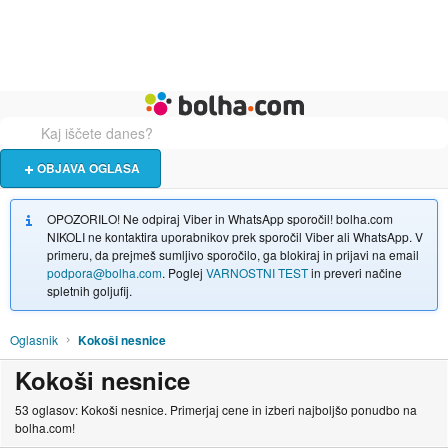
Živali
Turizem
Bolha naslovna stran
OBJAVA OGLASA
OPOZORILO! Ne odpiraj Viber in WhatsApp sporočil! bolha.com
NIKOLI ne kontaktira uporabnikov prek sporočil Viber ali WhatsApp. V
primeru, da prejmeš sumljivo sporočilo, ga blokiraj in prijavi na email
podpora@bolha.com
. Poglej
VARNOSTNI TEST
in preveri načine
spletnih goljufij.
Oglasnik
Kokoši nesnice
Kokoši nesnice
53 oglasov: Kokoši nesnice. Primerjaj cene in izberi najboljšo ponudbo na
bolha.com!