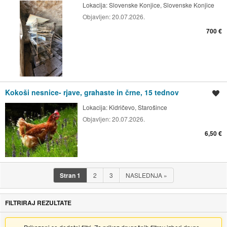
Lokacija:
Slovenske Konjice, Slovenske Konjice
Objavljen:
20.07.2026.
700 €
Kokoši nesnice- rjave, grahaste in črne, 15 tednov
Shrani oglas
Lokacija:
Kidričevo, Starošince
Objavljen:
20.07.2026.
6,50 €
Stran
1
2
3
NASLEDNJA
»
FILTRIRAJ REZULTATE