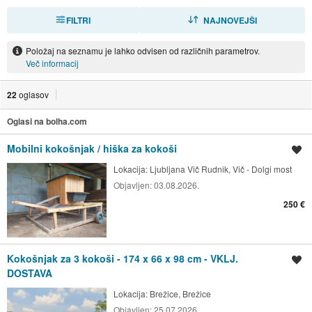
FILTRI
RAZVRSTI
NAJNOVEJŠI
Položaj na seznamu je lahko odvisen od različnih parametrov.
Več informacij
22
oglasov
Oglasi na bolha.com
Mobilni kokošnjak / hiška za kokoši
Shrani oglas
Lokacija:
Ljubljana Vič Rudnik, Vič - Dolgi most
Objavljen:
03.08.2026.
250 €
Kokošnjak za 3 kokoši - 174 x 66 x 98 cm - VKLJ.
Shrani oglas
DOSTAVA
Lokacija:
Brežice, Brežice
Objavljen:
25.07.2026.