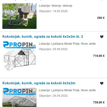
Lokacija:
Velenje, Velenje
Objavljen:
19.05.2026.
290 €
Kokošnjak, kurnik, ograda za kokoši 6x3x2m št. 2
Shrani oglas
Lokacija:
Ljubljana Moste Polje, Nove Jarše
Objavljen:
29.09.2022.
719,90 €
Kokošnjak, kurnik, ograda za kokoši 6x3x2m
Shrani oglas
Lokacija:
Ljubljana Moste Polje, Nove Jarše
Objavljen:
29.09.2022.
739,90 €