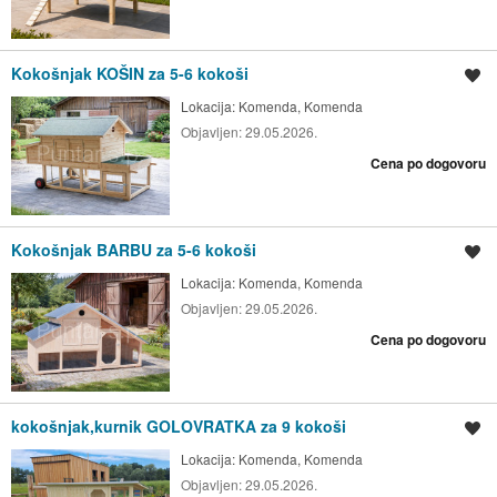
Kokošnjak KOŠIN za 5-6 kokoši
Shrani oglas
Lokacija:
Komenda, Komenda
Objavljen:
29.05.2026.
Cena po dogovoru
Kokošnjak BARBU za 5-6 kokoši
Shrani oglas
Lokacija:
Komenda, Komenda
Objavljen:
29.05.2026.
Cena po dogovoru
kokošnjak,kurnik GOLOVRATKA za 9 kokoši
Shrani oglas
Lokacija:
Komenda, Komenda
Objavljen:
29.05.2026.