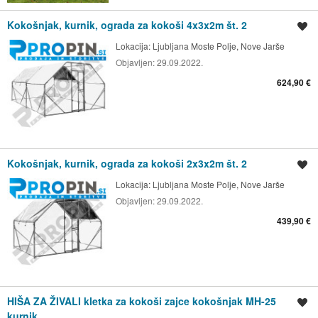
Kokošnjak, kurnik, ograda za kokoši 4x3x2m št. 2
Shrani oglas
Lokacija:
Ljubljana Moste Polje, Nove Jarše
Objavljen:
29.09.2022.
624,90 €
Kokošnjak, kurnik, ograda za kokoši 2x3x2m št. 2
Shrani oglas
Lokacija:
Ljubljana Moste Polje, Nove Jarše
Objavljen:
29.09.2022.
439,90 €
HIŠA ZA ŽIVALI kletka za kokoši zajce kokošnjak MH-25
Shrani oglas
kurnik