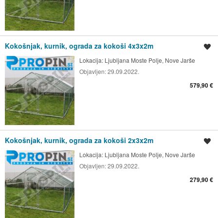
Kokošnjak, kurnik, ograda za kokoši 4x3x2m
Shrani oglas
Lokacija:
Ljubljana Moste Polje, Nove Jarše
Objavljen:
29.09.2022.
579,90 €
Kokošnjak, kurnik, ograda za kokoši 2x3x2m
Shrani oglas
Lokacija:
Ljubljana Moste Polje, Nove Jarše
Objavljen:
29.09.2022.
279,90 €