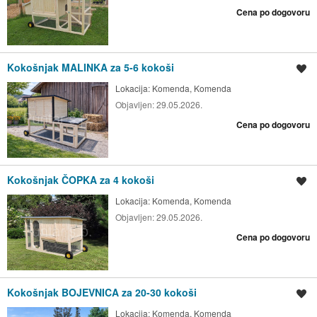
Cena po dogovoru
Kokošnjak MALINKA za 5-6 kokoši
Shrani oglas
Lokacija:
Komenda, Komenda
Objavljen:
29.05.2026.
Cena po dogovoru
Kokošnjak ČOPKA za 4 kokoši
Shrani oglas
Lokacija:
Komenda, Komenda
Objavljen:
29.05.2026.
Cena po dogovoru
Kokošnjak BOJEVNICA za 20-30 kokoši
Shrani oglas
Lokacija:
Komenda, Komenda