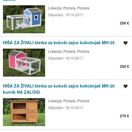
Lokacija:
Polzela, Polzela
Objavljen:
19.10.2017.
250 €
HIŠA ZA ŽIVALI kletka za kokoši zajce kokošnjak MH-25
Shrani oglas
Lokacija:
Polzela, Polzela
Objavljen:
19.10.2017.
250 €
HIŠA ZA ŽIVALI kletka za kokoši zajce kokošnjak MH-20
Shrani oglas
kurnik NA ZALOGI
Lokacija:
Polzela, Polzela
Objavljen:
19.10.2017.
270 €