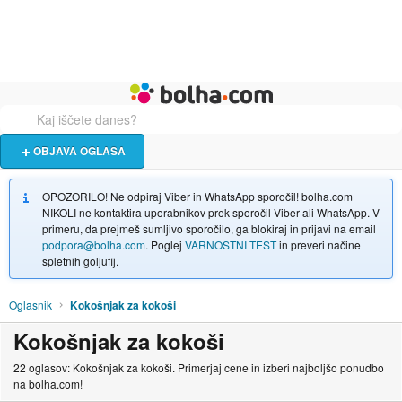
Živali
Turizem
Bolha naslovna stran
OBJAVA OGLASA
OPOZORILO! Ne odpiraj Viber in WhatsApp sporočil! bolha.com
NIKOLI ne kontaktira uporabnikov prek sporočil Viber ali WhatsApp. V
primeru, da prejmeš sumljivo sporočilo, ga blokiraj in prijavi na email
podpora@bolha.com
. Poglej
VARNOSTNI TEST
in preveri načine
spletnih goljufij.
Oglasnik
Kokošnjak za kokoši
Kokošnjak za kokoši
22 oglasov: Kokošnjak za kokoši. Primerjaj cene in izberi najboljšo ponudbo
na bolha.com!