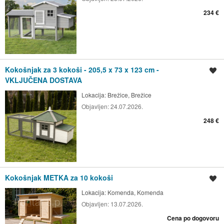
234 €
Kokošnjak za 3 kokoši - 205,5 x 73 x 123 cm -
Shrani oglas
VKLJUČENA DOSTAVA
Lokacija:
Brežice, Brežice
Objavljen:
24.07.2026.
248 €
Kokošnjak METKA za 10 kokoši
Shrani oglas
Lokacija:
Komenda, Komenda
Objavljen:
13.07.2026.
Cena po dogovoru