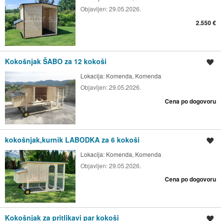
Objavljen:
29.05.2026.
2.550 €
Kokošnjak ŠABO za 12 kokoši
Shrani oglas
Lokacija:
Komenda, Komenda
Objavljen:
29.05.2026.
Cena po dogovoru
kokošnjak,kurnik LABODKA za 6 kokoši
Shrani oglas
Lokacija:
Komenda, Komenda
Objavljen:
29.05.2026.
Cena po dogovoru
Kokošnjak za pritlikavi par kokoši
Shrani oglas