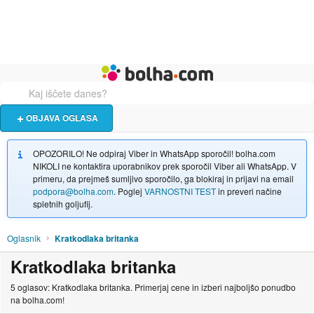
Živali
Turizem
Bolha naslovna stran
OBJAVA OGLASA
OPOZORILO! Ne odpiraj Viber in WhatsApp sporočil! bolha.com
NIKOLI ne kontaktira uporabnikov prek sporočil Viber ali WhatsApp. V
primeru, da prejmeš sumljivo sporočilo, ga blokiraj in prijavi na email
podpora@bolha.com
. Poglej
VARNOSTNI TEST
in preveri načine
spletnih goljufij.
Oglasnik
Kratkodlaka britanka
Kratkodlaka britanka
5 oglasov: Kratkodlaka britanka. Primerjaj cene in izberi najboljšo ponudbo
na bolha.com!