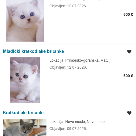
Objavljen:
12.07.2026.
600 €
Mladički kratkodlake britanke
Shrani oglas
Lokacija:
Primorsko-goranska, Matulji
Objavljen:
12.07.2026.
600 €
Kratkodlaki britanki
Shrani oglas
Lokacija:
Novo mesto, Novo mesto
Objavljen:
09.07.2026.