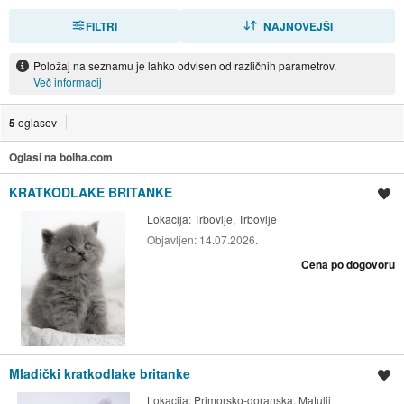
FILTRI
RAZVRSTI
NAJNOVEJŠI
Položaj na seznamu je lahko odvisen od različnih parametrov.
Več informacij
5
oglasov
Oglasi na bolha.com
KRATKODLAKE BRITANKE
Shrani oglas
Lokacija:
Trbovlje, Trbovlje
Objavljen:
14.07.2026.
Cena po dogovoru
Mladički kratkodlake britanke
Shrani oglas
Lokacija:
Primorsko-goranska, Matulji