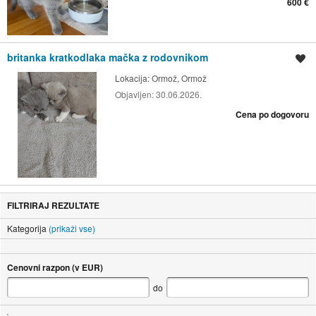
600 €
britanka kratkodlaka mačka z rodovnikom
Shrani oglas
Lokacija:
Ormož, Ormož
Objavljen:
30.06.2026.
Cena po dogovoru
FILTRIRAJ REZULTATE
Kategorija
(prikaži vse)
Cenovni razpon (v EUR)
do