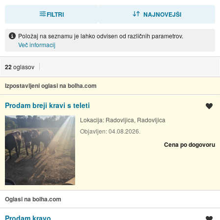
FILTRI
RAZVRSTI
NAJNOVEJŠI
Položaj na seznamu je lahko odvisen od različnih parametrov.
Več informacij
22
oglasov
Izpostavljeni oglasi na bolha.com
Prodam breji kravi s teleti
Shrani oglas
Lokacija:
Radovljica, Radovljica
Objavljen:
04.08.2026.
Cena po dogovoru
Oglasi na bolha.com
Prodam kravo
Shrani oglas