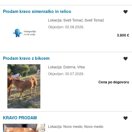
Prodam kravo simentalko in telico
Shrani oglas
Lokacija:
Sveti Tomaž, Sveti Tomaž
Objavljen:
02.08.2026.
3.800 €
Prodam kravo z bikcem
Shrani oglas
Lokacija:
Dobrna, Vrba
Objavljen:
30.07.2026.
Cena po dogovoru
KRAVO PRODAM
Shrani oglas
Lokacija:
Novo mesto, Novo mesto