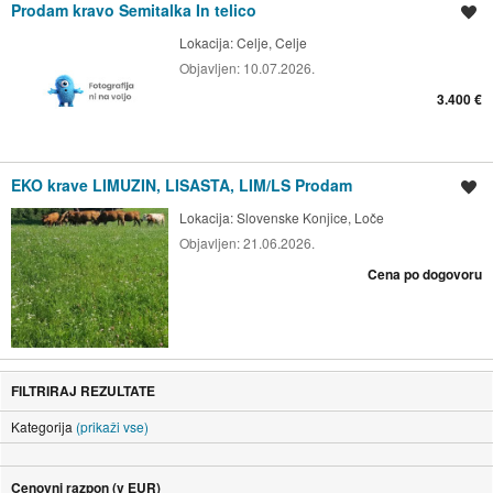
Prodam kravo Semitalka In telico
Shrani oglas
Lokacija:
Celje, Celje
Objavljen:
10.07.2026.
3.400 €
EKO krave LIMUZIN, LISASTA, LIM/LS Prodam
Shrani oglas
Lokacija:
Slovenske Konjice, Loče
Objavljen:
21.06.2026.
Cena po dogovoru
FILTRIRAJ REZULTATE
Kategorija
(prikaži vse)
Cenovni razpon (v EUR)