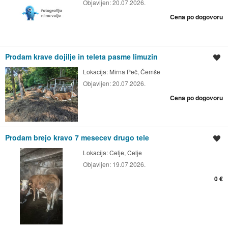
Objavljen:
20.07.2026.
Cena po dogovoru
Prodam krave dojilje in teleta pasme limuzin
Shrani oglas
Lokacija:
Mirna Peč, Čemše
Objavljen:
20.07.2026.
Cena po dogovoru
Prodam brejo kravo 7 mesecev drugo tele
Shrani oglas
Lokacija:
Celje, Celje
Objavljen:
19.07.2026.
0 €