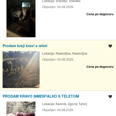
Lokacija:
Vransko, Vransko
Objavljen:
04.08.2026.
Cena po dogovoru
Prodam breji kravi s teleti
Shrani oglas
Lokacija:
Radovljica, Radovljica
Objavljen:
04.08.2026.
Cena po dogovoru
PRODAM KRAVO SIMENTALKO S TELETOM
Shrani oglas
Lokacija:
Kamnik, Zgornji Tuhinj
Objavljen:
04.08.2026.