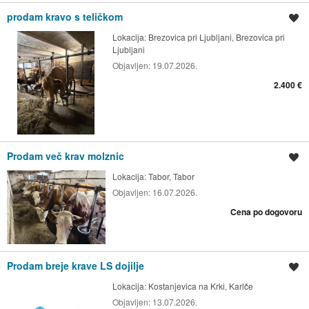
prodam kravo s teličkom
Shrani oglas
Lokacija:
Brezovica pri Ljubljani, Brezovica pri
Ljubljani
Objavljen:
19.07.2026.
2.400 €
Prodam več krav molznic
Shrani oglas
Lokacija:
Tabor, Tabor
Objavljen:
16.07.2026.
Cena po dogovoru
Prodam breje krave LS dojilje
Shrani oglas
Lokacija:
Kostanjevica na Krki, Karlče
Objavljen:
13.07.2026.