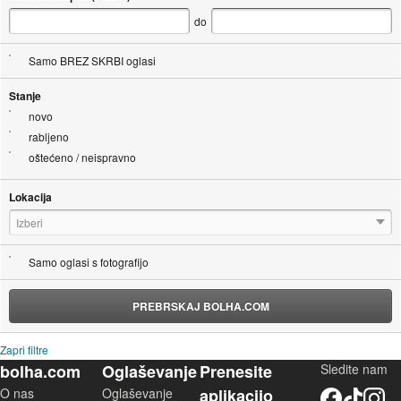
do
Samo BREZ SKRBI oglasi
Stanje
novo
rabljeno
oštećeno / neispravno
Lokacija
Izberi
Samo oglasi s fotografijo
PREBRSKAJ BOLHA.COM
Zapri filtre
bolha.com
Oglaševanje
Prenesite
Sledite nam
O nas
Oglaševanje
aplikacijo
Facebook
TikTok
Instagram