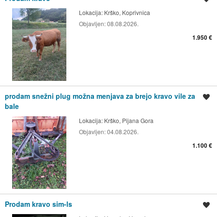
Lokacija:
Krško, Koprivnica
Objavljen:
08.08.2026.
1.950 €
prodam snežni plug možna menjava za brejo kravo vile za
Shrani oglas
bale
Lokacija:
Krško, Pijana Gora
Objavljen:
04.08.2026.
1.100 €
Prodam kravo sim-ls
Shrani oglas