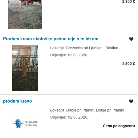
2.300 €
Prodam kravo ekološke pašne reje s teličkom
Shrani oglas
Lokacija:
Brezovica pri Ljubljani, Rakitna
Objavljen:
03.08.2026.
2.500 €
prodam kravo
Shrani oglas
Lokacija:
Dobje pri Planini, Dobje pri Planini
Objavljen:
02.08.2026.
Cena po dogovoru