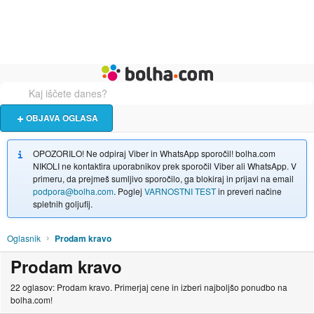
Živali
Turizem
Bolha naslovna stran
OBJAVA OGLASA
OPOZORILO! Ne odpiraj Viber in WhatsApp sporočil! bolha.com
NIKOLI ne kontaktira uporabnikov prek sporočil Viber ali WhatsApp. V
primeru, da prejmeš sumljivo sporočilo, ga blokiraj in prijavi na email
podpora@bolha.com
. Poglej
VARNOSTNI TEST
in preveri načine
spletnih goljufij.
Oglasnik
Prodam kravo
Prodam kravo
22 oglasov: Prodam kravo. Primerjaj cene in izberi najboljšo ponudbo na
bolha.com!