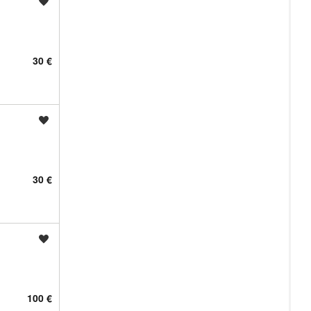
Shrani oglas
30 €
Shrani oglas
30 €
Shrani oglas
100 €