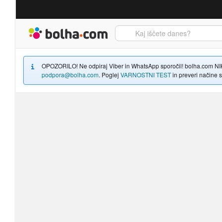
Bolha naslovna stran
OPOZORILO! Ne odpiraj Viber in WhatsApp sporočil! bolha.com NIKOLI
podpora@bolha.com
. Poglej
VARNOSTNI TEST
in preveri načine sp