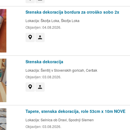
Stenska dekoracija bordura za otroško sobo 2x
Lokacija:
Škofja Loka, Škofja Loka
Objavljen:
04.08.2026.
Prikaži na zemljevidu
Uporabnik ni trgovec
Stenska dekoracija
Lokacija:
Šentilj v Slovenskih goricah, Ceršak
Objavljen:
03.08.2026.
Prikaži na zemljevidu
Uporabnik ni trgovec
Tapete, stenska dekoracija, role 53cm x 10m NOVE
Lokacija:
Selnica ob Dravi, Spodnji Slemen
Objavljen:
03.08.2026.