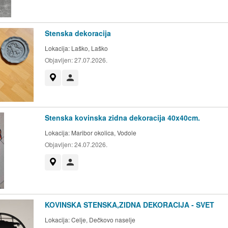
Stenska dekoracija
Lokacija:
Laško, Laško
Objavljen:
27.07.2026.
Prikaži na zemljevidu
Uporabnik ni trgovec
Stenska kovinska zidna dekoracija 40x40cm.
Lokacija:
Maribor okolica, Vodole
Objavljen:
24.07.2026.
Prikaži na zemljevidu
Uporabnik ni trgovec
KOVINSKA STENSKA,ZIDNA DEKORACIJA - SVET
Lokacija:
Celje, Dečkovo naselje