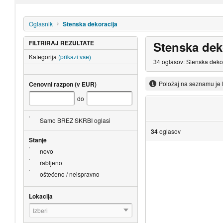
Oglasnik
Stenska dekoracija
FILTRIRAJ REZULTATE
Stenska dek
Kategorija
(prikaži vse)
34 oglasov: Stenska dekor
Položaj na seznamu je 
Cenovni razpon (v EUR)
do
Samo BREZ SKRBI oglasi
34
oglasov
Stanje
novo
rabljeno
oštećeno / neispravno
Lokacija
Izberi