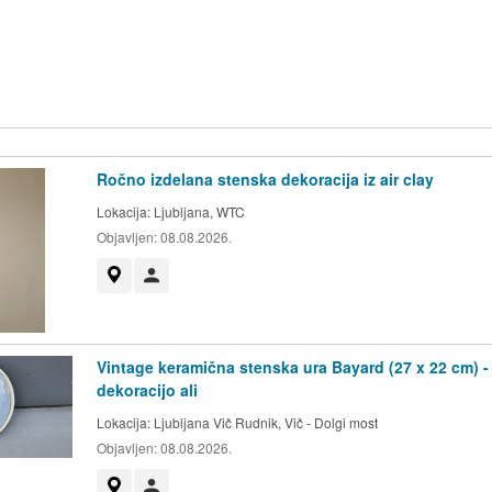
Ročno izdelana stenska dekoracija iz air clay
Lokacija:
Ljubljana, WTC
Objavljen:
08.08.2026.
Prikaži na zemljevidu
Uporabnik ni trgovec
Vintage keramična stenska ura Bayard (27 x 22 cm) -
dekoracijo ali
Lokacija:
Ljubljana Vič Rudnik, Vič - Dolgi most
Objavljen:
08.08.2026.
Prikaži na zemljevidu
Uporabnik ni trgovec