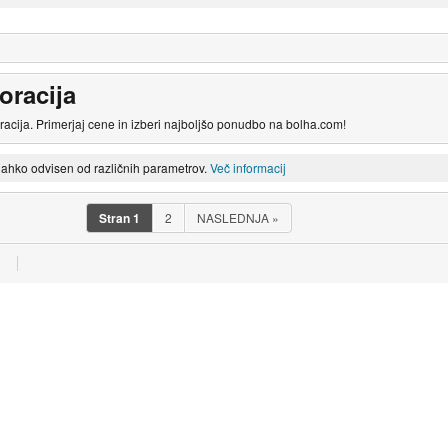
oracija
acija. Primerjaj cene in izberi najboljšo ponudbo na bolha.com!
lahko odvisen od različnih parametrov.
Več informacij
Stran
1
2
NASLEDNJA
»