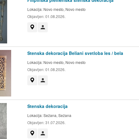
Filipinska plemenska stenska dekoracija
Lokacija:
Novo mesto, Novo mesto
Objavljen:
01.08.2026.
Prikaži na zemljevidu
Uporabnik ni trgovec
Stenska dekoracija Beliani svetloba les / bela
Lokacija:
Novo mesto, Novo mesto
Objavljen:
01.08.2026.
Prikaži na zemljevidu
Uporabnik ni trgovec
Stenska dekoracija
Lokacija:
Sežana, Sežana
Objavljen:
31.07.2026.
Prikaži na zemljevidu
Uporabnik ni trgovec