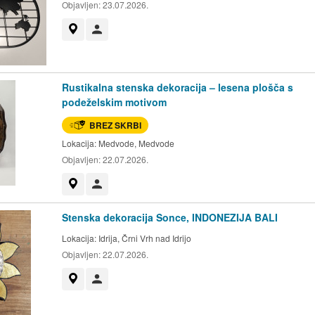
Objavljen:
23.07.2026.
Prikaži na zemljevidu
Uporabnik ni trgovec
Rustikalna stenska dekoracija – lesena plošča s
podeželskim motivom
BREZ SKRBI
Lokacija:
Medvode, Medvode
Objavljen:
22.07.2026.
Prikaži na zemljevidu
Uporabnik ni trgovec
Stenska dekoracija Sonce, INDONEZIJA BALI
Lokacija:
Idrija, Črni Vrh nad Idrijo
Objavljen:
22.07.2026.
Prikaži na zemljevidu
Uporabnik ni trgovec