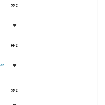
35 €
Shrani oglas
99 €
seni
Shrani oglas
35 €