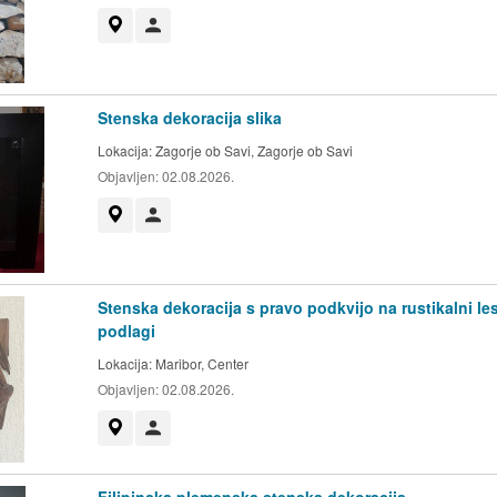
Prikaži na zemljevidu
Uporabnik ni trgovec
Stenska dekoracija slika
Lokacija:
Zagorje ob Savi, Zagorje ob Savi
Objavljen:
02.08.2026.
Prikaži na zemljevidu
Uporabnik ni trgovec
Stenska dekoracija s pravo podkvijo na rustikalni le
podlagi
Lokacija:
Maribor, Center
Objavljen:
02.08.2026.
Prikaži na zemljevidu
Uporabnik ni trgovec