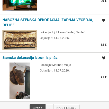
99 €
NABOŽNA STENSKA DEKORACIJA, ZADNJA VEČERJA,
Shrani oglas
RELIEF
Lokacija:
Ljubljana Center, Center
Objavljen:
14.07.2026.
12 €
Stenska dekoracija-bizon-iz pliša.
Shrani oglas
Lokacija:
Maribor, Melje
Objavljen:
13.07.2026.
25 €
Stran
1
2
NASLEDNJA
»