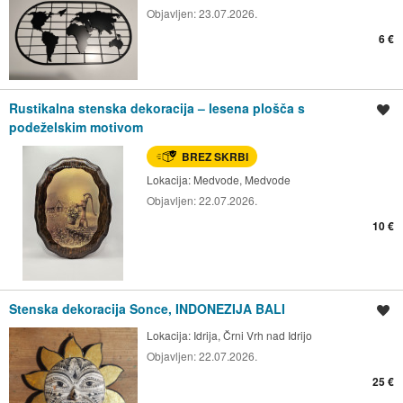
Objavljen:
23.07.2026.
6 €
Rustikalna stenska dekoracija – lesena plošča s
Shrani oglas
podeželskim motivom
BREZ SKRBI
Lokacija:
Medvode, Medvode
Objavljen:
22.07.2026.
10 €
Stenska dekoracija Sonce, INDONEZIJA BALI
Shrani oglas
Lokacija:
Idrija, Črni Vrh nad Idrijo
Objavljen:
22.07.2026.
25 €