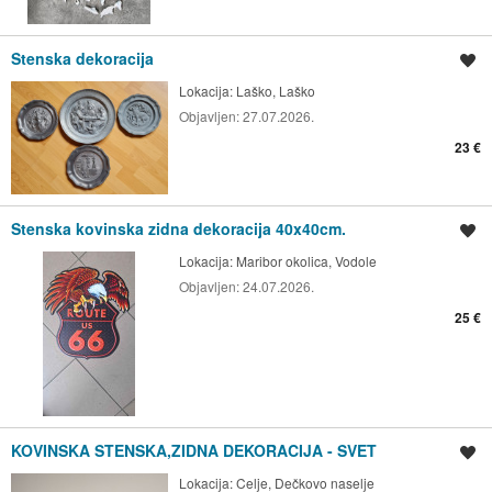
Stenska dekoracija
Shrani oglas
Lokacija:
Laško, Laško
Objavljen:
27.07.2026.
23 €
Stenska kovinska zidna dekoracija 40x40cm.
Shrani oglas
Lokacija:
Maribor okolica, Vodole
Objavljen:
24.07.2026.
25 €
KOVINSKA STENSKA,ZIDNA DEKORACIJA - SVET
Shrani oglas
Lokacija:
Celje, Dečkovo naselje