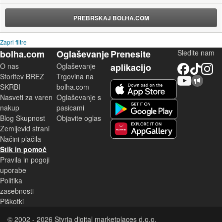
PREBRSKAJ BOLHA.COM
Zapri filtre
bolha.com
Oglaševanje
Prenesite
Sledite nam
O nas
Oglaševanje
aplikacijo
Facebook
TikTok
Instagram
Storitev BREZ
Trgovina na
YouTube
Skupnost bolha.com
iOS aplikacija
SKRBI
bolha.com
Nasveti za varen
Oglaševanje s
Android aplikacija
nakup
pasicami
Blog Skupnost
Objavite oglas
Zemljevid strani
Huawei aplikacija
Načini plačila
Stik in pomoč
Pravila in pogoji
uporabe
Politika
zasebnosti
Piškotki
© 2002 - 2026 Styria digital marketplaces d.o.o.