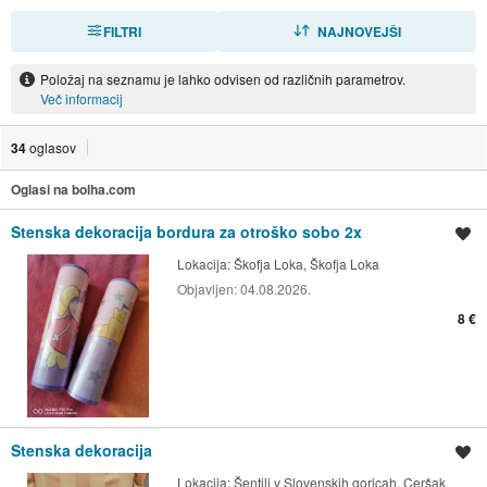
FILTRI
RAZVRSTI
NAJNOVEJŠI
Položaj na seznamu je lahko odvisen od različnih parametrov.
Več informacij
34
oglasov
Oglasi na bolha.com
Stenska dekoracija bordura za otroško sobo 2x
Shrani oglas
Lokacija:
Škofja Loka, Škofja Loka
Objavljen:
04.08.2026.
8 €
Stenska dekoracija
Shrani oglas
Lokacija:
Šentilj v Slovenskih goricah, Ceršak