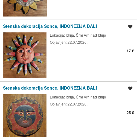
Stenska dekoracija Sonce, INDONEZIJA BALI
Shrani oglas
Lokacija:
Idrija, Črni Vrh nad Idrijo
Objavljen:
22.07.2026.
17 €
Stenska dekoracija Sonce, INDONEZIJA BALI
Shrani oglas
Lokacija:
Idrija, Črni Vrh nad Idrijo
Objavljen:
22.07.2026.
25 €