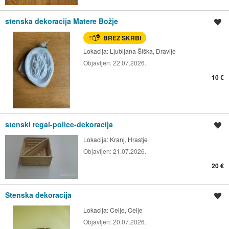
stenska dekoracija Matere Božje
Shrani oglas
BREZ SKRBI
Lokacija:
Ljubljana Šiška, Dravlje
Objavljen:
22.07.2026.
10 €
stenski regal-police-dekoracija
Shrani oglas
Lokacija:
Kranj, Hrastje
Objavljen:
21.07.2026.
20 €
Stenska dekoracija
Shrani oglas
Lokacija:
Celje, Celje
Objavljen:
20.07.2026.