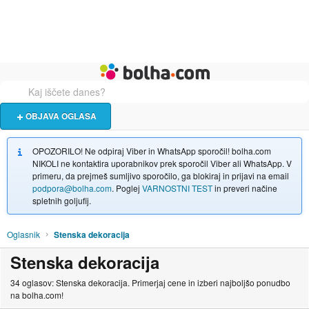
Živali
Turizem
Bolha naslovna stran
OBJAVA OGLASA
OPOZORILO! Ne odpiraj Viber in WhatsApp sporočil! bolha.com
NIKOLI ne kontaktira uporabnikov prek sporočil Viber ali WhatsApp. V
primeru, da prejmeš sumljivo sporočilo, ga blokiraj in prijavi na email
podpora@bolha.com
. Poglej
VARNOSTNI TEST
in preveri načine
spletnih goljufij.
Oglasnik
Stenska dekoracija
Stenska dekoracija
34 oglasov: Stenska dekoracija. Primerjaj cene in izberi najboljšo ponudbo
na bolha.com!