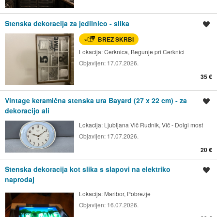
Stenska dekoracija za jedilnico - slika
Shrani oglas
BREZ SKRBI
Lokacija:
Cerknica, Begunje pri Cerknici
Objavljen:
17.07.2026.
35 €
Vintage keramična stenska ura Bayard (27 x 22 cm) - za
Shrani oglas
dekoracijo ali
Lokacija:
Ljubljana Vič Rudnik, Vič - Dolgi most
Objavljen:
17.07.2026.
20 €
Stenska dekoracija kot slika s slapovi na elektriko
Shrani oglas
naprodaj
Lokacija:
Maribor, Pobrežje
Objavljen:
16.07.2026.