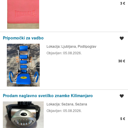
3 €
Pripomočki za vadbo
Shrani oglas
Lokacija:
Ljubljana, Podlipoglav
Objavljen:
05.08.2026.
30 €
Prodam naglavno svetilko znamke Kilimanjaro
Shrani oglas
Lokacija:
Sežana, Sežana
Objavljen:
05.08.2026.
5 €