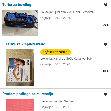
Torba za bowling
Shrani oglas
Lokacija:
Ljubljana Vič Rudnik, Vrhovci
Objavljen:
06.08.2026.
90 €
Elastike za krepitev mišic
Shrani oglas
BREZ SKRBI
Lokacija:
Kanal ob Soči, Kanal ob Soči
Objavljen:
06.08.2026.
10 €
Prodam podlogo za rekreacijo
Shrani oglas
Lokacija:
Šentjur, Šentjur
Objavljen:
05.08.2026.