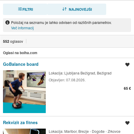
FILTRI
RAZVRSTI
NAJNOVEJŠI
Položaj na seznamu je lahko odvisen od različnih parametrov.
Več informacij
552
oglasov
Oglasi na bolha.com
GoBalance board
Shrani oglas
Lokacija:
Ljubljana Bežigrad, Bežigrad
Objavljen:
07.08.2026.
65 €
Rekvizit za fitnes
Shrani oglas
Lokacija:
Maribor, Brezje - Dogoše - Zrkovce