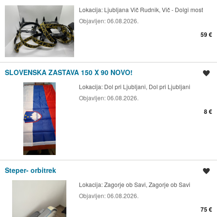
Lokacija:
Ljubljana Vič Rudnik, Vič - Dolgi most
Objavljen:
06.08.2026.
59 €
SLOVENSKA ZASTAVA 150 X 90 NOVO!
Shrani oglas
Lokacija:
Dol pri Ljubljani, Dol pri Ljubljani
Objavljen:
06.08.2026.
8 €
Steper- orbitrek
Shrani oglas
Lokacija:
Zagorje ob Savi, Zagorje ob Savi
Objavljen:
06.08.2026.
75 €