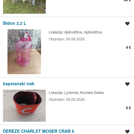
Bidon 2,2 L
Shrani oglas
Lokacija:
Ajdovščina, Ajdovščina
Objavljen:
06.08.2026.
4 €
kapetanski trak
Shrani oglas
Lokacija:
Ljutomer, Nunska Graba
Objavljen:
06.08.2026.
5 €
DEREZE CHARLET MOSER CRAB 6
Shrani oglas