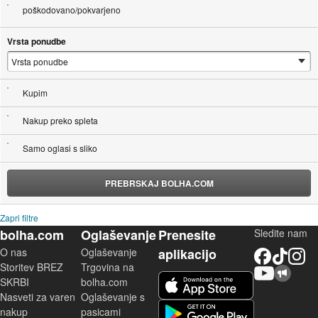
poškodovano/pokvarjeno
Vrsta ponudbe
Kupim
Nakup preko spleta
Samo oglasi s sliko
PREBRSKAJ BOLHA.COM
Zapri filtre
bolha.com
Oglaševanje
Prenesite
Sledite nam
O nas
Oglaševanje
aplikacijo
Facebook
TikTok
Instagram
Storitev BREZ
Trgovina na
YouTube
Skupnost bolha.com
iOS aplikacija
SKRBI
bolha.com
Nasveti za varen
Oglaševanje s
Android aplikacija
nakup
pasicami