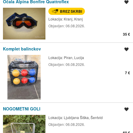
Očala Alpina Bonfire Quattroflex
Shrani oglas
BREZ SKRBI
Lokacija:
Kranj, Kranj
Objavljen:
06.08.2026.
35 €
Komplet balinckov
Shrani oglas
Lokacija:
Piran, Lucija
Objavljen:
06.08.2026.
7 €
NOGOMETNI GOLI
Shrani oglas
Lokacija:
Ljubljana Šiška, Šentvid
Objavljen:
06.08.2026.
60 €