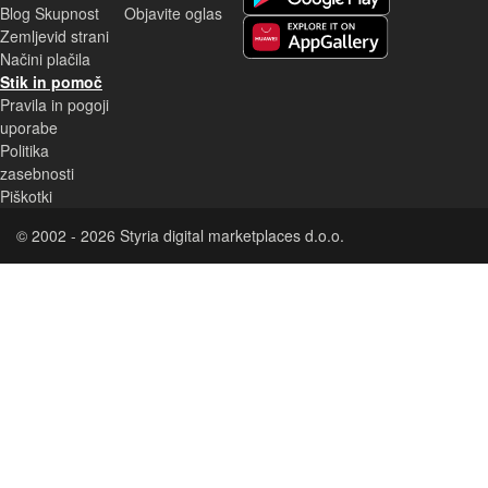
Blog Skupnost
Objavite oglas
Zemljevid strani
Huawei aplikacija
Načini plačila
Stik in pomoč
Pravila in pogoji
uporabe
Politika
zasebnosti
Piškotki
© 2002 - 2026 Styria digital marketplaces d.o.o.