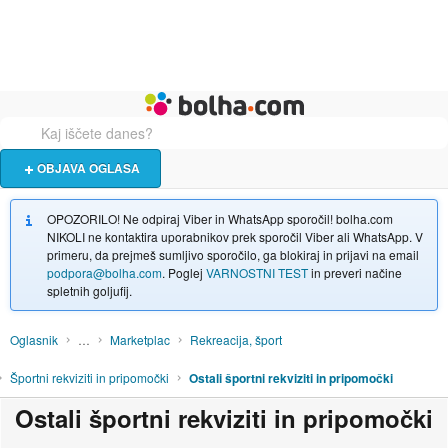
Živali
Turizem
Bolha naslovna stran
OBJAVA OGLASA
OPOZORILO! Ne odpiraj Viber in WhatsApp sporočil! bolha.com
NIKOLI ne kontaktira uporabnikov prek sporočil Viber ali WhatsApp. V
primeru, da prejmeš sumljivo sporočilo, ga blokiraj in prijavi na email
podpora@bolha.com
. Poglej
VARNOSTNI TEST
in preveri načine
spletnih goljufij.
Oglasnik
…
Marketplac
Rekreacija, šport
Športni rekviziti in pripomočki
Ostali športni rekviziti in pripomočki
Ostali športni rekviziti in pripomočki