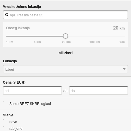
Vnesite želeno lokacijo
20
Obseg iskanja
km
1 km
5 km
20 km
100 km
Vse
ali izberi
Lokacija
Izberi
Cena (v EUR)
do
Samo BREZ SKRBI oglasi
Stanje
novo
rabljeno