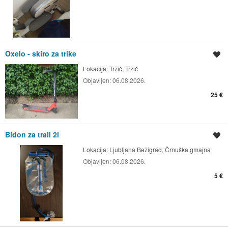
Oxelo - skiro za trike
Shrani oglas
Lokacija:
Tržič, Tržič
Objavljen:
06.08.2026.
25 €
Bidon za trail 2l
Shrani oglas
Lokacija:
Ljubljana Bežigrad, Črnuška gmajna
Objavljen:
06.08.2026.
5 €