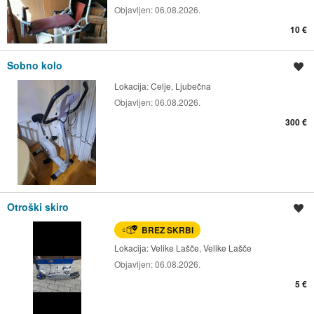
Objavljen:
06.08.2026.
10 €
Sobno kolo
Shrani oglas
Lokacija:
Celje, Ljubečna
Objavljen:
06.08.2026.
300 €
Otroški skiro
Shrani oglas
BREZ SKRBI
Lokacija:
Velike Lašče, Velike Lašče
Objavljen:
06.08.2026.
5 €