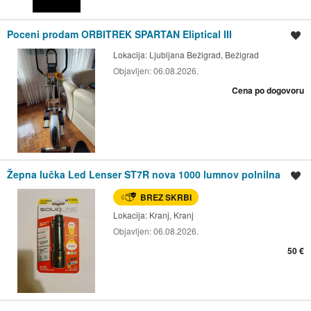
Poceni prodam ORBITREK SPARTAN Eliptical III
Shrani oglas
Lokacija:
Ljubljana Bežigrad, Bežigrad
Objavljen:
06.08.2026.
Cena po dogovoru
Žepna lučka Led Lenser ST7R nova 1000 lumnov polnilna
Shrani oglas
BREZ SKRBI
Lokacija:
Kranj, Kranj
Objavljen:
06.08.2026.
50 €