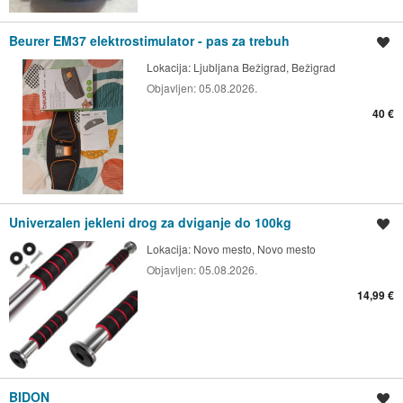
Beurer EM37 elektrostimulator - pas za trebuh
Shrani oglas
Lokacija:
Ljubljana Bežigrad, Bežigrad
Objavljen:
05.08.2026.
40 €
Univerzalen jekleni drog za dviganje do 100kg
Shrani oglas
Lokacija:
Novo mesto, Novo mesto
Objavljen:
05.08.2026.
14,99 €
BIDON
Shrani oglas