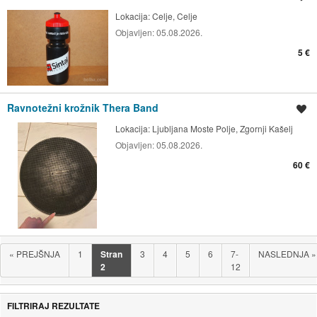
Lokacija:
Celje, Celje
Objavljen:
05.08.2026.
5 €
Ravnotežni krožnik Thera Band
Shrani oglas
Lokacija:
Ljubljana Moste Polje, Zgornji Kašelj
Objavljen:
05.08.2026.
60 €
«
PREJŠNJA
1
Stran
3
4
5
6
7-
NASLEDNJA
»
2
12
FILTRIRAJ REZULTATE