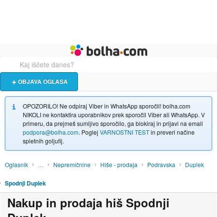
Živali
Turizem
Bolha naslovna stran
OBJAVA OGLASA
OPOZORILO! Ne odpiraj Viber in WhatsApp sporočil! bolha.com
NIKOLI ne kontaktira uporabnikov prek sporočil Viber ali WhatsApp. V
primeru, da prejmeš sumljivo sporočilo, ga blokiraj in prijavi na email
podpora@bolha.com
. Poglej
VARNOSTNI TEST
in preveri načine
spletnih goljufij.
Oglasnik
…
Nepremičnine
Hiše - prodaja
Podravska
Duplek
Spodnji Duplek
Nakup in prodaja hiš Spodnji