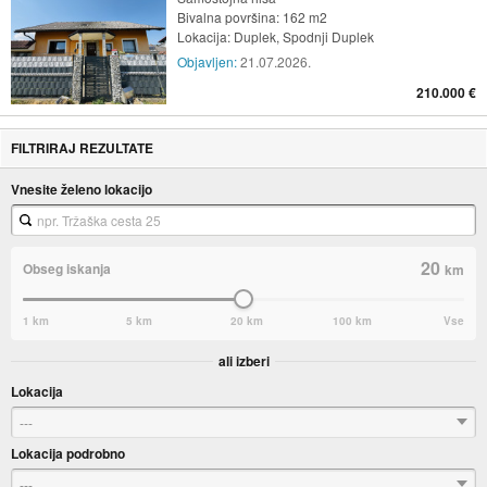
Bivalna površina: 162 m2
Lokacija:
Duplek, Spodnji Duplek
Objavljen:
21.07.2026.
210.000 €
FILTRIRAJ REZULTATE
Vnesite želeno lokacijo
20
Obseg iskanja
km
1 km
5 km
20 km
100 km
Vse
ali izberi
Lokacija
---
Lokacija podrobno
---