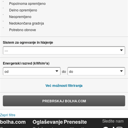
Popolnoma opremljeno
Delno opremljeno
Neopremljeno
Nedokončana gradnja
Potrebno obnove
Sistem za ogrevanje in hlajenje
Energetski razred (kWh/m²a)
do
Več možnosti filtriranja
PREBRSKAJ BOLHA.COM
Zapri filtre
bolha.com
Oglaševanje
Prenesite
Sledite nam
Facebook
TikTok
Instagram