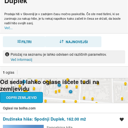
Duplek
Prodaja hiš v Sloveniji je v zadnjem času močno poskočila. Če ste med tistimi, ki se
zanimajo za nakup hiše, je tu nekaj napotkov kako začeti in česa se držati, da boste
našli hišo svojih sanj.
Več...
FILTRI
RAZVRSTI
NAJNOVEJŠI
Položaj na seznamu je lahko odvisen od različnih parametrov.
Več informacij
1
oglas
Od sedaj lahko oglase iščete tudi na
zemljevidu
ODPRI ZEMLJEVID
Oglasi na bolha.com
Družinska hiša: Spodnji Duplek, 162.00 m2
Shrani oglas
Samostojna hiša