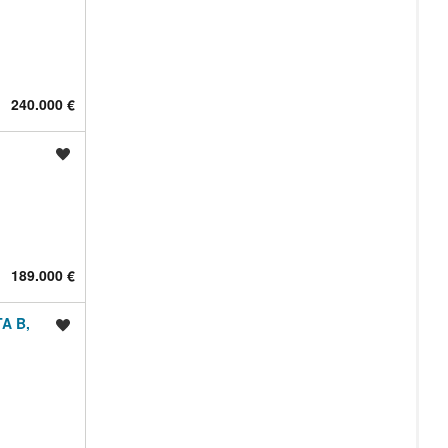
240.000 €
Shrani oglas
189.000 €
A B,
Shrani oglas