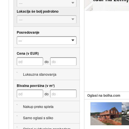
---
Lokacija še bolj podrobno
---
Posredovanje
Cena (v EUR)
do
Luksuzna stanovanja
Bivalna površina (v m²)
do
Oglasi na bolha.com
Nakup preko spleta
Samo oglasi s sliko
Oglasi z virtualnim sprehodom