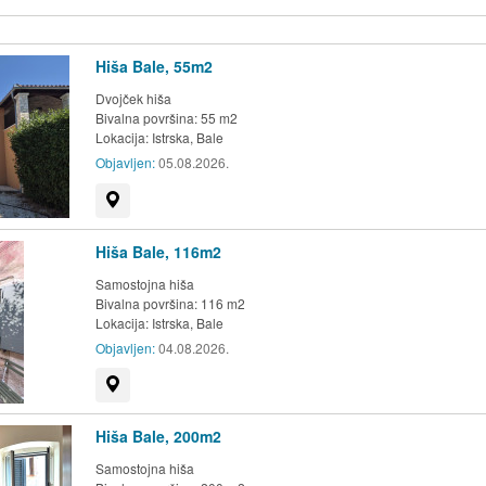
Hiša Bale, 55m2
Dvojček hiša
Bivalna površina: 55 m2
Lokacija:
Istrska, Bale
Objavljen:
05.08.2026.
Prikaži na zemljevidu
Hiša Bale, 116m2
Samostojna hiša
Bivalna površina: 116 m2
Lokacija:
Istrska, Bale
Objavljen:
04.08.2026.
Prikaži na zemljevidu
Hiša Bale, 200m2
Samostojna hiša