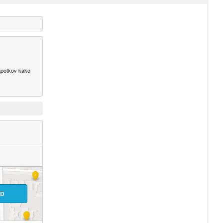
napotkov kako
ID