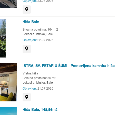
Objavljen:
23.07.2026.
Prikaži na zemljevidu
Hiša Bale
Bivalna površina: 164 m2
Lokacija:
Istrska, Bale
Objavljen:
22.07.2026.
Prikaži na zemljevidu
ISTRA, SV. PETAR U ŠUMI - Prenovljena kamnita hiša
Vrstna hiša
Bivalna površina: 56 m2
Lokacija:
Istrska, Bale
Objavljen:
21.07.2026.
Prikaži na zemljevidu
Hiša Bale, 148,56m2