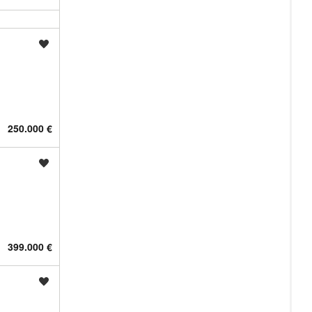
Shrani oglas
250.000 €
Shrani oglas
399.000 €
Shrani oglas