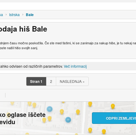
ka
Istrska
Bale
odaja hiš Bale
 zadnjem času močno poskočila. Če ste med tistimi, ki se zanimajo za nakup hiše, je tu nekaj 
oste našli hišo svojih sanj.
lahko odvisen od različnih parametrov.
Več informacij
Stran
1
2
NASLEDNJA
»
ko oglase iščete
ODPRI ZEMLJEV
jevidu