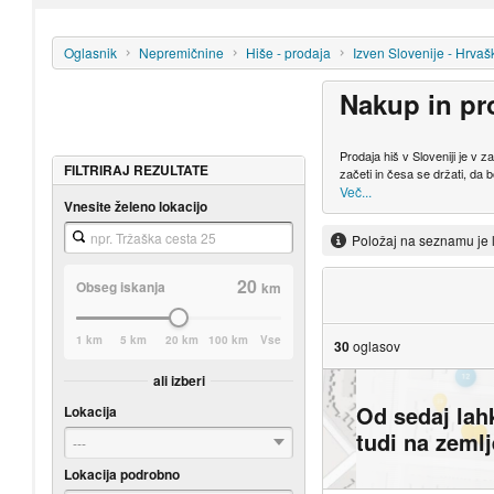
Oglasnik
Nepremičnine
Hiše - prodaja
Izven Slovenije - Hrvaš
Nakup in pr
Prodaja hiš v Sloveniji je v
FILTRIRAJ REZULTATE
začeti in česa se držati, da b
Več...
Vnesite želeno lokacijo
Položaj na seznamu je 
20
Obseg iskanja
km
1 km
5 km
20 km
100 km
Vse
30
oglasov
ali izberi
Od sedaj lah
Lokacija
tudi na zeml
---
Lokacija podrobno