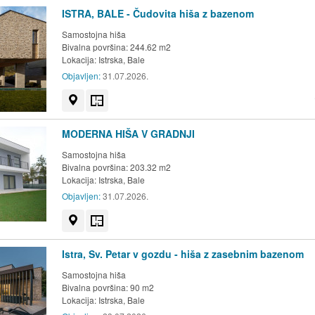
ISTRA, BALE - Čudovita hiša z bazenom
Samostojna hiša
Bivalna površina: 244.62 m2
Lokacija:
Istrska, Bale
Objavljen:
31.07.2026.
Prikaži na zemljevidu
Tloris
MODERNA HIŠA V GRADNJI
Samostojna hiša
Bivalna površina: 203.32 m2
Lokacija:
Istrska, Bale
Objavljen:
31.07.2026.
Prikaži na zemljevidu
Tloris
Istra, Sv. Petar v gozdu - hiša z zasebnim bazenom
Samostojna hiša
Bivalna površina: 90 m2
Lokacija:
Istrska, Bale