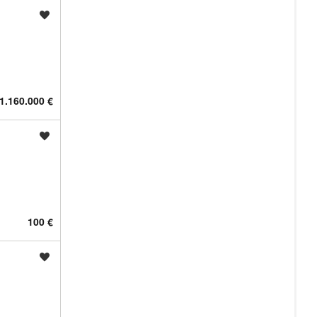
Shrani oglas
1.160.000 €
Shrani oglas
100 €
Shrani oglas