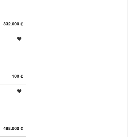
332.000 €
Shrani oglas
100 €
Shrani oglas
498.000 €