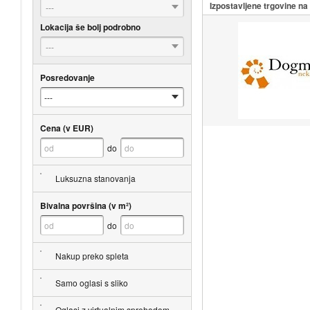
Izpostavljene trgovine n
---
Lokacija še bolj podrobno
---
Posredovanje
Cena (v EUR)
do
Luksuzna stanovanja
Bivalna površina (v m²)
do
Nakup preko spleta
Samo oglasi s sliko
Oglasi z virtualnim sprehodom