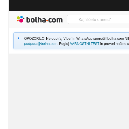
Bolha naslovna stran
OPOZORILO! Ne odpiraj Viber in WhatsApp sporočil! bolha.com NIKOLI
podpora@bolha.com
. Poglej
VARNOSTNI TEST
in preveri načine sp