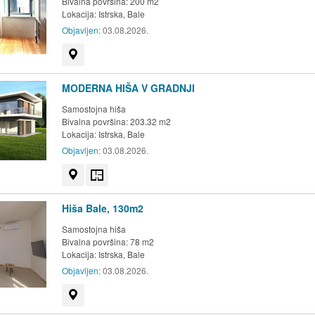
Bivalna površina: 200 m2
Lokacija:
Istrska, Bale
Objavljen:
03.08.2026.
Prikaži na zemljevidu
MODERNA HIŠA V GRADNJI
Samostojna hiša
Bivalna površina: 203.32 m2
Lokacija:
Istrska, Bale
Objavljen:
03.08.2026.
Prikaži na zemljevidu
Tloris
Hiša Bale, 130m2
Samostojna hiša
Bivalna površina: 78 m2
Lokacija:
Istrska, Bale
Objavljen:
03.08.2026.
Prikaži na zemljevidu