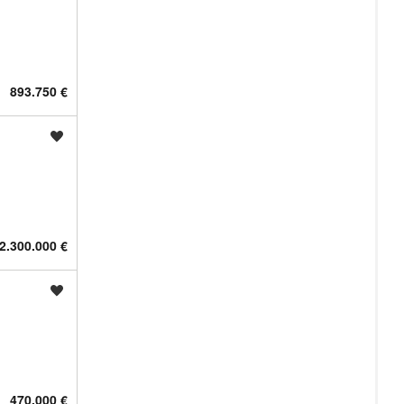
893.750 €
Shrani oglas
2.300.000 €
Shrani oglas
470.000 €