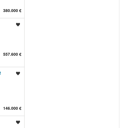
380.000 €
Shrani oglas
557.600 €
!
Shrani oglas
146.000 €
Shrani oglas