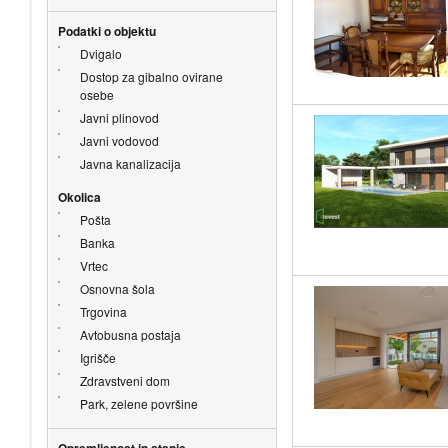
Podatki o objektu
Dvigalo
Dostop za gibalno ovirane
osebe
Javni plinovod
Javni vodovod
Javna kanalizacija
Okolica
Pošta
Banka
Vrtec
Osnovna šola
Trgovina
Avtobusna postaja
Igrišče
Zdravstveni dom
Park, zelene površine
Opremljenost in stanje