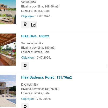
Vrstna hiša
Bivalna površina: 148.56 m2
Lokacija:
Istrska, Bale
Objavljen:
17.07.2026.
Prikaži na zemljevidu
Tloris
Hiša Bale, 180m2
Samostojna hiša
Bivalna površina: 180 m2
Lokacija:
Istrska, Bale
Objavljen:
17.07.2026.
Prikaži na zemljevidu
Hiša Baderna, Poreč, 131,76m2
Dvojček hiša
Bivalna površina: 131.76 m2
Lokacija:
Istrska, Bale
Objavljen:
17.07.2026.
Prikaži na zemljevidu