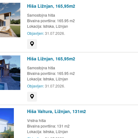
Hiša Ližnjan, 165,95m2
Samostojna hiša
Bivalna površina: 165.95 m2
Lokacija:
Istrska, Ližnjan
Objavljen:
31.07.2026.
Prikaži na zemljevidu
Hiša Ližnjan, 165,95m2
Samostojna hiša
Bivalna površina: 165.95 m2
Lokacija:
Istrska, Ližnjan
Objavljen:
31.07.2026.
Prikaži na zemljevidu
Hiša Valtura, Ližnjan, 131m2
Vrstna hiša
Bivalna površina: 131 m2
Lokacija:
Istrska, Ližnjan