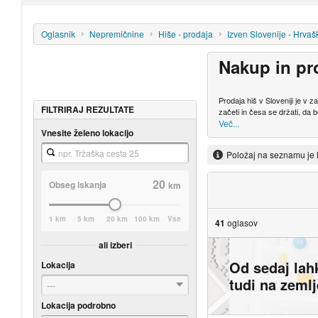
Oglasnik
Nepremičnine
Hiše - prodaja
Izven Slovenije - Hrvaš
Nakup in pr
Prodaja hiš v Sloveniji je v
FILTRIRAJ REZULTATE
začeti in česa se držati, da b
Več...
Vnesite želeno lokacijo
Položaj na seznamu je 
20
Obseg iskanja
km
1 km
5 km
20 km
100 km
Vse
41
oglasov
ali izberi
Od sedaj lah
Lokacija
tudi na zeml
---
Lokacija podrobno