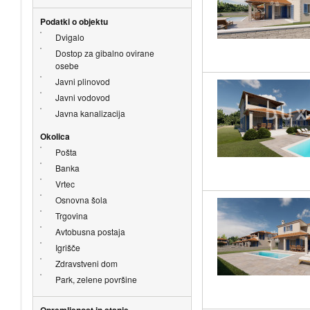
Podatki o objektu
Dvigalo
Dostop za gibalno ovirane
osebe
Javni plinovod
Javni vodovod
Javna kanalizacija
Okolica
Pošta
Banka
Vrtec
Osnovna šola
Trgovina
Avtobusna postaja
Igrišče
Zdravstveni dom
Park, zelene površine
Opremljenost in stanje