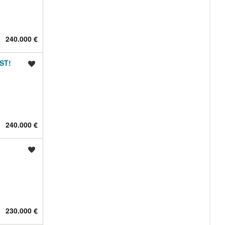
240.000 €
OST!
Shrani oglas
240.000 €
Shrani oglas
230.000 €