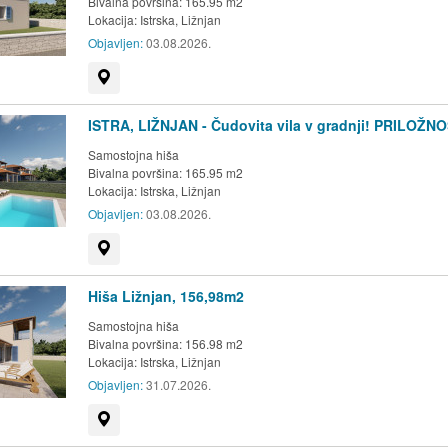
Bivalna površina: 165.95 m2
Lokacija:
Istrska, Ližnjan
Objavljen:
03.08.2026.
Prikaži na zemljevidu
ISTRA, LIŽNJAN - Čudovita vila v gradnji! PRILOŽN
Samostojna hiša
Bivalna površina: 165.95 m2
Lokacija:
Istrska, Ližnjan
Objavljen:
03.08.2026.
Prikaži na zemljevidu
Hiša Ližnjan, 156,98m2
Samostojna hiša
Bivalna površina: 156.98 m2
Lokacija:
Istrska, Ližnjan
Objavljen:
31.07.2026.
Prikaži na zemljevidu