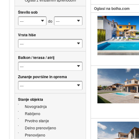
Oglasi na bolha.com
Število sob
do
Vrsta hiše
Balkon / terasa / atrij
Zunanje površine in oprema
Stanje objekta
Novogradnja
Rabljeno
Prvotno stanje
Delno prenovljeno
Prenovljeno