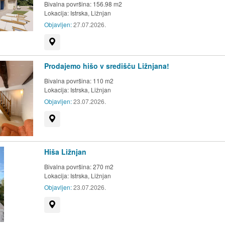
Bivalna površina: 156.98 m2
Lokacija:
Istrska, Ližnjan
Objavljen:
27.07.2026.
Prikaži na zemljevidu
Prodajemo hišo v središču Ližnjana!
Bivalna površina: 110 m2
Lokacija:
Istrska, Ližnjan
Objavljen:
23.07.2026.
Prikaži na zemljevidu
Hiša Ližnjan
Bivalna površina: 270 m2
Lokacija:
Istrska, Ližnjan
Objavljen:
23.07.2026.
Prikaži na zemljevidu