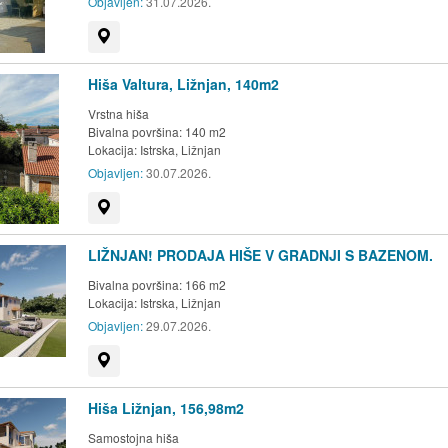
Objavljen:
31.07.2026.
Prikaži na zemljevidu
Hiša Valtura, Ližnjan, 140m2
Vrstna hiša
Bivalna površina: 140 m2
Lokacija:
Istrska, Ližnjan
Objavljen:
30.07.2026.
Prikaži na zemljevidu
LIŽNJAN! PRODAJA HIŠE V GRADNJI S BAZENOM.
Bivalna površina: 166 m2
Lokacija:
Istrska, Ližnjan
Objavljen:
29.07.2026.
Prikaži na zemljevidu
Hiša Ližnjan, 156,98m2
Samostojna hiša