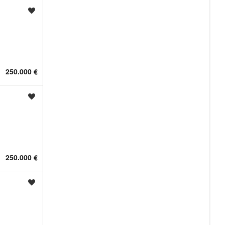
Shrani oglas
250.000 €
Shrani oglas
250.000 €
Shrani oglas