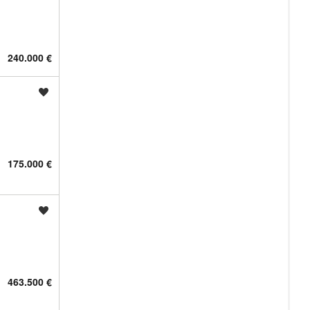
240.000 €
Shrani oglas
175.000 €
Shrani oglas
463.500 €