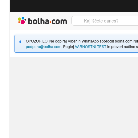
Bolha naslovna stran
OPOZORILO! Ne odpiraj Viber in WhatsApp sporočil! bolha.com NIKOLI
podpora@bolha.com
. Poglej
VARNOSTNI TEST
in preveri načine sp