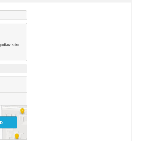
napotkov kako
ID