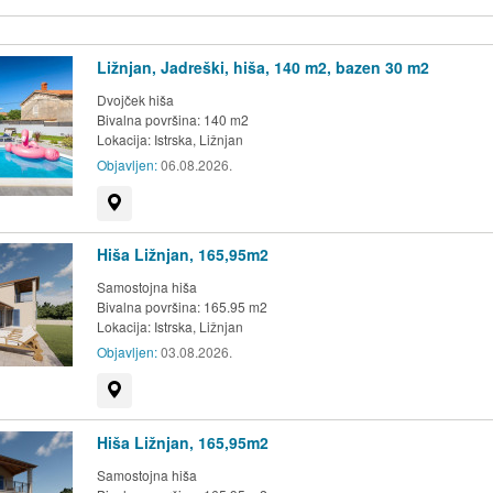
Ližnjan, Jadreški, hiša, 140 m2, bazen 30 m2
Dvojček hiša
Bivalna površina: 140 m2
Lokacija:
Istrska, Ližnjan
Objavljen:
06.08.2026.
Prikaži na zemljevidu
Hiša Ližnjan, 165,95m2
Samostojna hiša
Bivalna površina: 165.95 m2
Lokacija:
Istrska, Ližnjan
Objavljen:
03.08.2026.
Prikaži na zemljevidu
Hiša Ližnjan, 165,95m2
Samostojna hiša