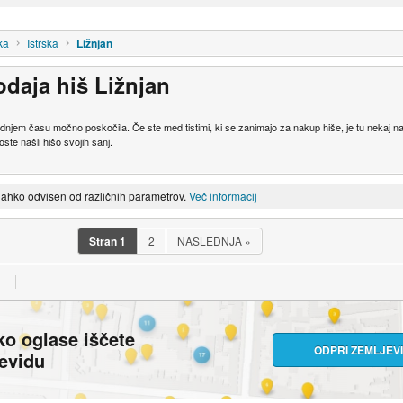
ka
Istrska
Ližnjan
odaja hiš Ližnjan
 zadnjem času močno poskočila. Če ste med tistimi, ki se zanimajo za nakup hiše, je tu nekaj 
oste našli hišo svojih sanj.
lahko odvisen od različnih parametrov.
Več informacij
Stran
1
2
NASLEDNJA
»
ko oglase iščete
ODPRI ZEMLJEV
jevidu