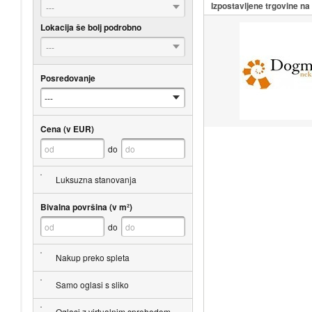
Izpostavljene trgovine n
---
Lokacija še bolj podrobno
---
Posredovanje
Cena (v EUR)
do
Luksuzna stanovanja
Bivalna površina (v m²)
do
Nakup preko spleta
Samo oglasi s sliko
Oglasi z virtualnim sprehodom