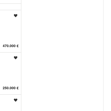
Shrani oglas
470.000 €
Shrani oglas
250.000 €
Shrani oglas